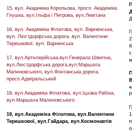
15, вул. Академіка Корольова, просп. Академіка
Глушка, вул.Ільфа і Петрова, вул.Левітана
16, вул. Академіка Філатова, вул. Варненська,
Г
вул. Люстдорфська дорога, вул. Валентини
2
Терешкової, вул. Варненська
б
с
17, вул.Артилерійська,вул.Генерала Швигіна,
м
вул.Люстдорфська дорога,вул.Маршала
Малиновського, вул.Фонтанська дорога,
просп.Адміральський
18, вул.Академіка Філатова, вул.Іцхака Рабіна,
Р
вул.Маршала Малиновського
Г
19, вул.Академіка Філатова, вул.Валентини
1
Терешкової, вул.Гайдара, вул.Космонавтів
п
о