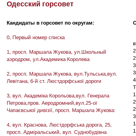
Одесский горсовет
Кандидаты в горсовет по округам:
О
0, Первый номер списка
в
2
1, просп. Маршала Жукова, ул.Школьный
2
аэродром, ул.Академика Королева
3
3
2, просп. Маршала Жукова, вул.Тульська,вул.
4
Левітана, 6-й ст. Люстдорфської дороги
Т
1
3, вул. Академіка Корольова,вул. Генерала
2
Петрова,пров. Аеродромний,вул.25-ої
2
Чапаєвської дивізії, просп. Маршала Жукова:
3
1
4, вул. Краснова, Люстдорфська дорога, 25,
1
просп. Адміральський, вул. Суднобудівна