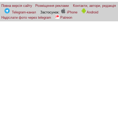
Повна версія сайту
Розміщення реклами
Контакти, автори, редакція
Telegram-канал
Застосунок:
iPhone
Android
Надіслати фото через telegram
Patreon