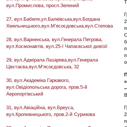
Т
вул.Промислова, просп.Зелений
Г
27, вул.Бабеля,ул.Балківська,вул.Богдана
2
Хмельницького,вул.М’ясоєдовська,вул.Степова
п
О
28, вул.Варненська, вул.Генерала Петрова,
б
вул.Космонавтів, вул.25-ї Чапаєвської дивізії
п
п
29, вул.Адмірала Лазарева,вул.Генерала
о
Цвєтаєва,вул.М’ясоєдовська, 32
30, вул.Академіка Гаркавого,
вул.Овідіопольська дорога, пров.5-й
Аеропортівський
31, вул.Авіаційна, вул.Бреуса,
Г
вул.Кропивницького, пров.2-й Сурикова
2
п