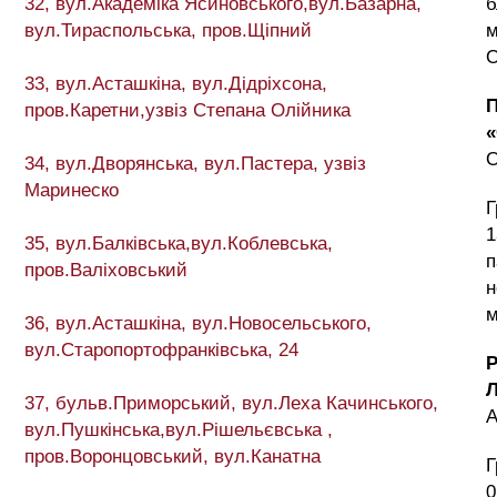
32, вул.Академіка Ясиновського,вул.Базарна,
б
вул.Тираспольська, пров.Щіпний
м
О
33, вул.Асташкіна, вул.Дідріхсона,
пров.Каретни,узвіз Степана Олійника
34, вул.Дворянська, вул.Пастера, узвіз
Маринеско
Г
1
35, вул.Балківська,вул.Коблевська,
п
пров.Валіховський
н
м
36, вул.Асташкіна, вул.Новосельського,
вул.Старопортофранківська, 24
37, бульв.Приморський, вул.Леха Качинського,
вул.Пушкінська,вул.Рішельєвська ,
пров.Воронцовський, вул.Канатна
Г
0