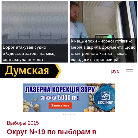
Кінець епохи «чорної готівки»:
Ворог атакував судно
мерія відкрила документи щодо
в Одеській затоці: на місці
електронного квитка і чекає
спалахнула пожежа
від одеситів пропозицій
рус
Реклама
Выборы 2015
Округ №19 по выборам в