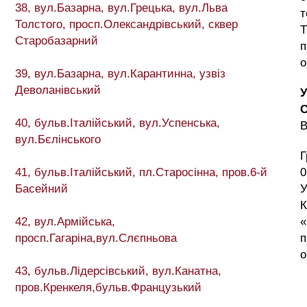
38, вул.Базарна, вул.Грецька, вул.Льва
т
Толстого, просп.Олександрівський, сквер
Т
Старобазарний
п
о
39, вул.Базарна, вул.Карантинна, узвіз
Деволанівський
40, бульв.Італійський, вул.Успенська,
вул.Бєлінського
Г
41, бульв.Італійський, пл.Старосінна, пров.6-й
0
Басейний
У
К
42, вул.Армійська,
«
просп.Гагаріна,вул.Слєпньова
п
о
43, бульв.Лідерсівський, вул.Канатна,
пров.Кренкеля,бульв.Французький