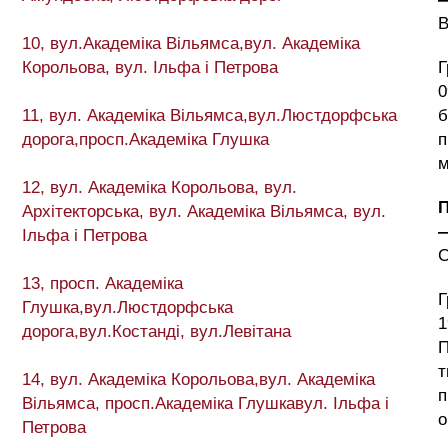
10, вул.Академіка Вільямса,вул. Академіка
Корольова, вул. Ільфа і Петрова
Г
0
11, вул. Академіка Вільямса,вул.Люстдорфська
б
дорога,просп.Академіка Глушка
п
м
12, вул. Академіка Корольова, вул.
П
Архітекторська, вул. Академіка Вільямса, вул.
Ільфа і Петрова
13, просп. Академіка
Г
Глушка,вул.Люстдорфська
1
дорога,вул.Костанді, вул.Левітана
П
т
14, вул. Академіка Корольова,вул. Академіка
п
Вільямса, просп.Академіка Глушкавул. Ільфа і
о
Петрова