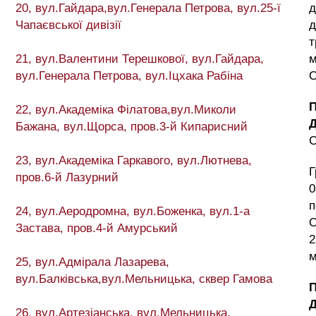
20, вул.Гайдара,вул.Генерала Петрова, вул.25-ї
д
Чапаєвської дивізії
д
т
21, вул.Валентини Терешкової, вул.Гайдара,
м
вул.Генерала Петрова, вул.Іцхака Рабіна
О
22, вул.Академіка Філатова,вул.Миколи
Бажана, вул.Щорса, пров.3-й Кипарисний
23, вул.Академіка Гаркавого, вул.Лютнева,
Г
пров.6-й Лазурний
0
п
24, вул.Аеродромна, вул.Боженка, вул.1-а
О
Застава, пров.4-й Амурський
2
м
25, вул.Адмірала Лазарева,
вул.Балківська,вул.Мельницька, сквер Гамова
26, вул.Артезіанська, вул.Мельницька,