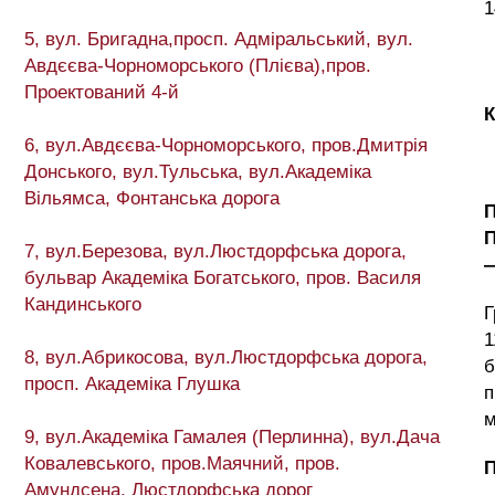
1
5, вул. Бригадна,просп. Адміральський, вул.
Авдєєва-Чорноморського (Плієва),пров.
Проектований 4-й
К
6, вул.Авдєєва-Чорноморського, пров.Дмитрія
Донського, вул.Тульська, вул.Академіка
Вільямса, Фонтанська дорога
7, вул.Березова, вул.Люстдорфська дорога,
бульвар Академіка Богатського, пров. Василя
Кандинського
Г
1
8, вул.Абрикосова, вул.Люстдорфська дорога,
б
просп. Академіка Глушка
п
м
9, вул.Академіка Гамалея (Перлинна), вул.Дача
Ковалевського, пров.Маячний, пров.
Амундсена, Люстдорфська дорог