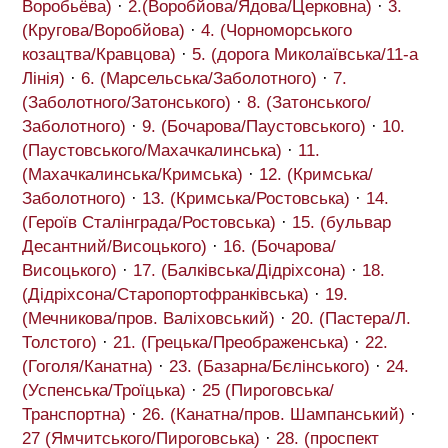
Воробьёва)
·
2.(Воробйова/Ядова/Церковна)
·
3.
(Кругова/Воробйова)
·
4. (Чорноморського
козацтва/Кравцова)
·
5. (дорога Миколаївська/11-а
Лінія)
·
6. (Марсельська/Заболотного)
·
7.
(Заболотного/Затонського)
·
8. (Затонського/
Заболотного)
·
9. (Бочарова/Паустовського)
·
10.
(Паустовського/Махачкалинська)
·
11.
(Махачкалинська/Кримська)
·
12. (Кримська/
Заболотного)
·
13. (Кримська/Ростовська)
·
14.
(Героїв Сталінграда/Ростовська)
·
15. (бульвар
Десантний/Висоцького)
·
16. (Бочарова/
Висоцького)
·
17. (Балківська/Дідріхсона)
·
18.
(Дідріхсона/Старопортофранківська)
·
19.
(Мечникова/пров. Валіховський)
·
20. (Пастера/Л.
Толстого)
·
21. (Грецька/Преображенська)
·
22.
(Гоголя/Канатна)
·
23. (Базарна/Бєлінського)
·
24.
(Успенська/Троїцька)
·
25 (Пироговська/
Транспортна)
·
26. (Канатна/пров. Шампанський)
·
27 (Ямчитського/Пироговська)
·
28. (проспект