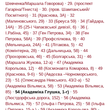
Шевченка/Маршала Говорова)
·
29. (проспект
Гагаріна/Тіниста)
·
30. (пров. Шампанський/
Посмітного)
·
31 (Краснова, 3А)
·
32
(Малиновського, 29)
·
33 (Бреуса 59)
·
34 (Гайдара,
14А)
·
35 (25-ї Чапаєвської дивізії, 6)
·
36 (.
І.Рабіна, 45)
·
37 (Ген Петрова, 34)
·
38 (Ген
Петрова, 58А)
·
39 (Профспілкова, 9)
·
40
(Мельницька, 24А)
·
41 (Літакова, 5)
·
42
(Комінтерна, 28)
·
43 (Дальницька, 58)
·
44
(Прохоровська, 46)
·
45 (Болгарська, 31)
·
46
(Маршала Жукова, 12-а)
·
47 (Академіка
Корольова, 12)
·
48 (Космонавта Комарова, 8)
·
49
(Краснова, 9-б)
·
50 (Авдєєва –Чорноморського,
23)
·
51 (Олександра Невського, 43/2-а)
·
52
(Академіка Вільямса, 58)
·
53 (Академіка Вільямса,
85)
·
54 (Академіка Глушка, 1-г)
·
55
(Люстдорфська дорога, 152)
·
56 (Академіка
Вільямса, 79)
·
57 (Ільфа і Петрова, 25)
·
58 (Ільфа
і Петрова, 15-а,)
·
59 (Академіка Корольова, 90)
·