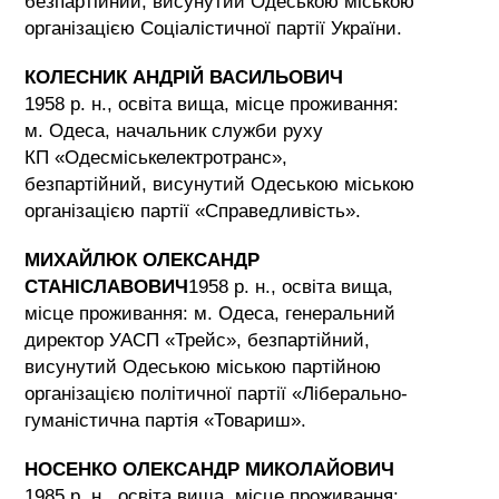
безпартійний, висунутий Одеською міською
організацією Соціалістичної партії України.
КОЛЕСНИК АНДРІЙ ВАСИЛЬОВИЧ
1958 р. н., освіта вища, місце проживання:
м. Одеса, начальник служби руху
КП «Одесміськелектротранс»,
безпартійний, висунутий Одеською міською
організацією партії «Справедливість».
МИХАЙЛЮК ОЛЕКСАНДР
СТАНІСЛАВОВИЧ
1958 р. н., освіта вища,
місце проживання: м. Одеса, генеральний
директор УАСП «Трейс», безпартійний,
висунутий Одеською міською партійною
організацією політичної партії «Ліберально-
гуманістична партія «Товариш».
НОСЕНКО ОЛЕКСАНДР МИКОЛАЙОВИЧ
1985 р. н., освіта вища, місце проживання: