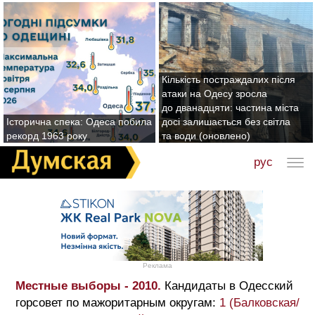
Кількість постраждалих після
атаки на Одесу зросла
до дванадцяти: частина міста
Історична спека: Одеса побила
досі залишається без світла
рекорд 1963 року
та води (оновлено)
рус
Реклама
Местные выборы - 2010.
Кандидаты в Одесский
горсовет по мажоритарным округам:
1 (Балковская/