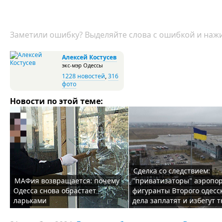
Заметили ошибку? Выделяйте слова с ошибкой и нажи
Алексей Костусев
экс-мэр Одессы
1228 новостей
,
316
фото
Новости по этой теме:
Сделка со следствием:
МАФия возвращается: почему
"приватизаторы" аэропор
Одесса снова обрастает
фигуранты Второго одесс
ларьками
дела заплатят и избегут