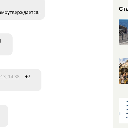
Ст
самоутверждается..
1
13, 14:38
+7