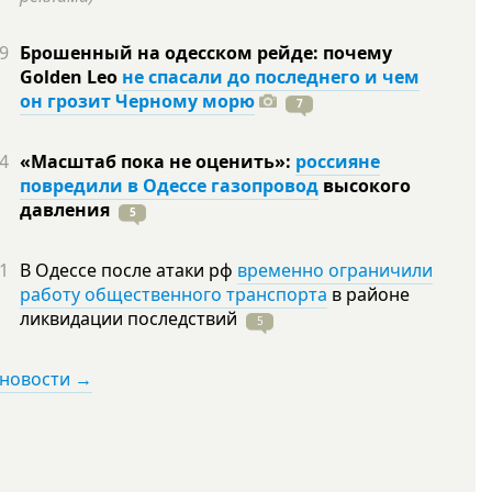
9
Брошенный на одесском рейде: почему
Golden Leo
не спасали до последнего и чем
он грозит Черному морю
7
4
«Масштаб пока не оценить»:
россияне
повредили в Одессе газопровод
высокого
давления
5
1
В Одессе после атаки рф
временно ограничили
работу общественного транспорта
в районе
ликвидации
последствий
5
 новости →