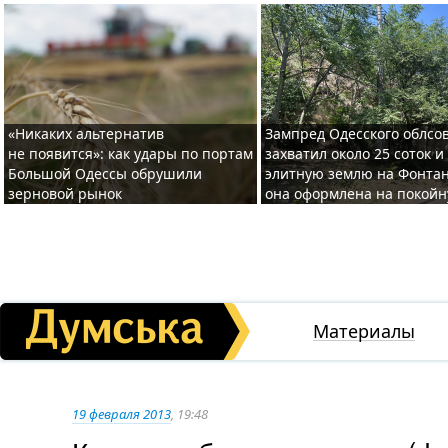
«Никаких альтернатив
Зампред Одесского облсо
не появится»: как удары по портам
захватил около 25 соток и
Большой Одессы обрушили
элитную землю на Фонтан
зерновой рынок
она оформлена на покой
Материалы
19 февраля 2013
, 19:48