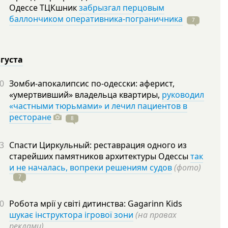
Одессе ТЦКшник
забрызгал перцовым
баллончиком оперативника-пограничника
7
вгуста
0
Зомби-апокалипсис по-одесски: аферист,
«умертвивший» владельца квартиры,
руководил
«частными тюрьмами» и лечил пациентов в
ресторане
8
3
Спасти Циркульный: реставрация одного из
старейших памятников архитектуры Одессы
так
и не началась, вопреки решениям судов
(фото)
7
0
Робота мрії у світі дитинства: Gagarinn Kids
шукає інструктора ігрової зони
(на правах
реклами)