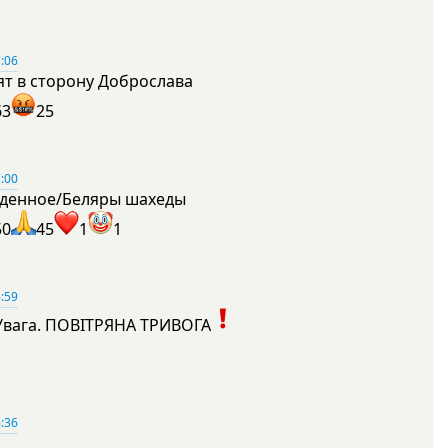
:06
ят в сторону Доброслава
63
25
:00
денное/Беляры шахеды
50
45
1
1
:59
Увага. ПОВІТРЯНА ТРИВОГА
1
:36