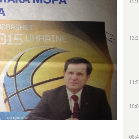
15:1
13:3
11:5
10:0
08:4