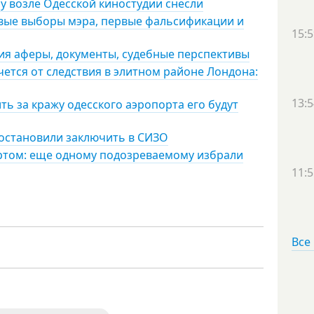
у возле Одесской киностудии снесли
ервые выборы мэра, первые фальсификации и
15:5
рия аферы, документы, судебные перспективы
чется от следствия в элитном районе Лондона:
13:5
ть за кражу одесского аэропорта его будут
постановили заключить в СИЗО
ртом: еще одному подозреваемому избрали
11:5
Все