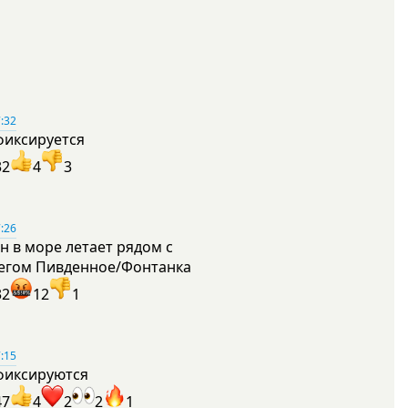
:32
фиксируется
32
4
3
:26
н в море летает рядом с
егом Пивденное/Фонтанка
32
12
1
:15
фиксируются
47
4
2
2
1