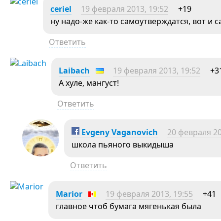
ceriel
19 февраля 2013, 19:52
+19
ну надо-же как-то самоутверждатся, вот и 
Ответить
Laibach
19 февраля 2013, 19:52
+3
А хуле, мангуст!
Ответить
Evgeny Vaganovich
20 февраля 20
школа пьяного выкидыша
Ответить
Marior
19 февраля 2013, 19:55
+41
главное чтоб бумага мягенькая была