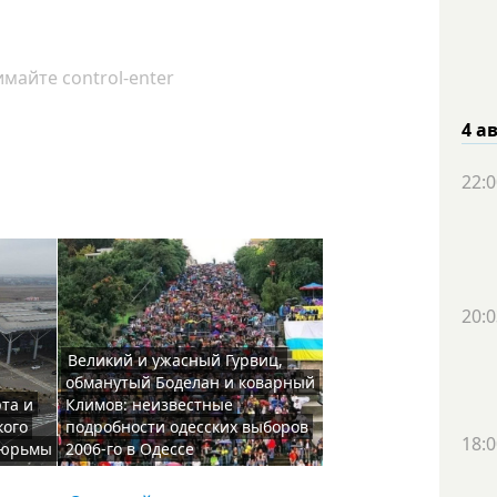
майте control-enter
4 а
22:0
20:0
Великий и ужасный Гурвиц,
обманутый Боделан и коварный
та и
Климов: неизвестные
кого
подробности одесских выборов
18:0
 тюрьмы
2006-го в Одессе