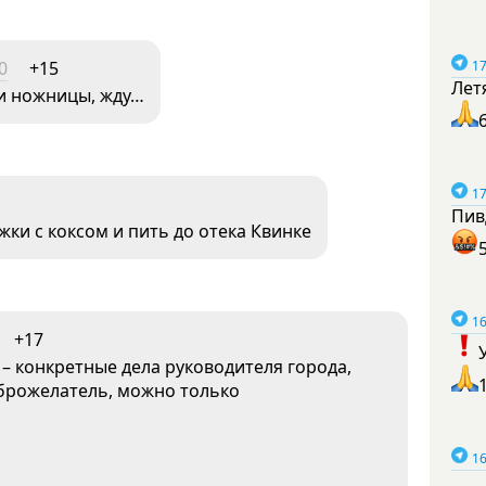
0
+15
17
Лет
 и ножницы, жду…
17
Пив
ки с коксом и пить до отека Квинке
16
+17
е – конкретные дела руководителя города,
оброжелатель, можно только
16