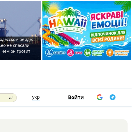
одесском рейде:
Leo не спасали
 чем он грозит
укр
Войти