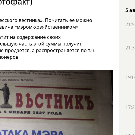
отофакт)
5 а
есского вестника». Почитать ее можно
21:5
сеевича «мэром-хозяйственником».
атит на содержание своих
 Большую часть этой суммы получит
21:3
е продается, а распространяется по т.н.
ионеров.
19:0
17:2