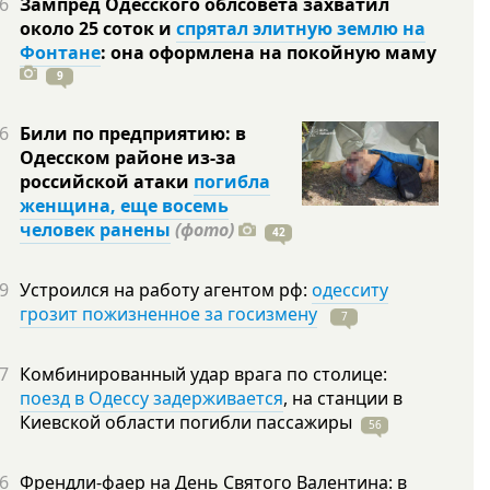
6
Зампред Одесского облсовета захватил
около 25 соток и
спрятал элитную землю на
Фонтане
: она оформлена на покойную
маму
9
6
Били по предприятию: в
Одесском районе из-за
российской атаки
погибла
женщина, еще восемь
человек ранены
(фото)
42
9
Устроился на работу агентом рф:
одесситу
грозит пожизненное за госизмену
7
7
Комбинированный удар врага по столице:
поезд в Одессу задерживается
, на станции в
Киевской области погибли
пассажиры
56
6
Френдли-фаер на День Святого Валентина: в