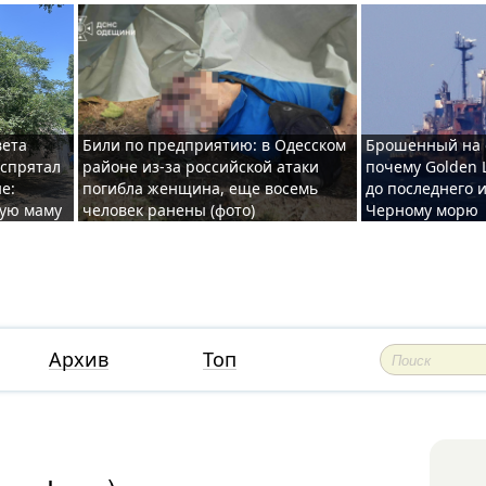
вета
Били по предприятию: в Одесском
Брошенный на 
 спрятал
районе из-за российской атаки
почему Golden 
е:
погибла женщина, еще восемь
до последнего и
ную маму
человек ранены (фото)
Черному морю
Архив
Топ