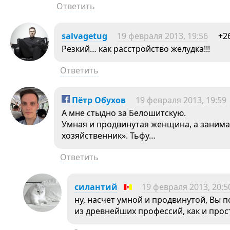
Ответить
salvagetug
19 февраля 2013, 19:56
+2
Резкий… как расстройство желудка!!!
Ответить
Пётр Обухов
19 февраля 2013, 19:59
А мне стыдно за Белошитскую.
Умная и продвинутая женщина, а занима
хозяйственник». Тьфу…
Ответить
силантий
19 февраля 2013, 20:5
ну, насчет умной и продвинутой, Вы 
из древнейших профессий, как и прос