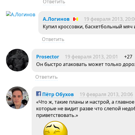
Ответить
А.Логинов
19 февраля 2013, 20:0
Купил кроссовки, баскетбольный мяч
Ответить
Prosector
19 февраля 2013, 20:01
+27
Он быстро атаковать может только дорож
Ответить
Пётр Обухов
19 февраля 2013, 20:06
«Что ж, такие планы и настрой, а главно
которые не видит разве что слепой нед
приветствовать.»