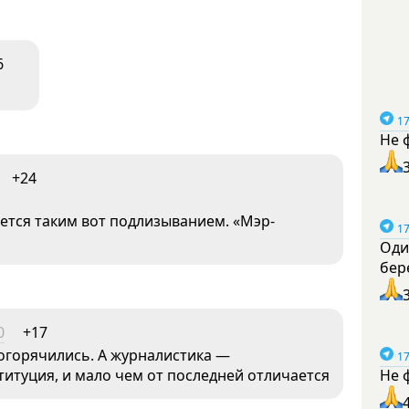
6
17
Не 
+24
ется таким вот подлизыванием. «Мэр-
17
Оди
бер
0
+17
погорячились. А журналистика —
17
титуция, и мало чем от последней отличается
Не 