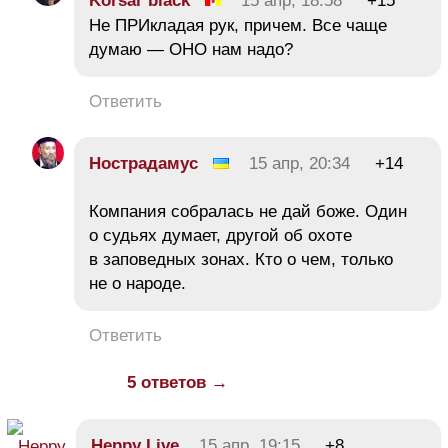
Korsar black
15 апр, 18:58
+15
Не ПРИкладая рук, причем. Все чаще
думаю — ОНО нам надо?
Ответить
Нострадамус
15 апр, 20:34
+14
Компания собралась не дай боже. Один
о судьях думает, другой об охоте
в заповедных зонах. Кто о чем, только
не о народе.
Ответить
5 ответов →
Heppy Live
15 апр, 19:15
+8