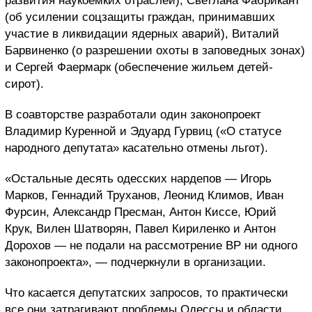
развития наукоемких отраслей), Светлана Фабрикант
(об усилении соцзащиты граждан, принимавших
участие в ликвидации ядерных аварий), Виталий
Барвиненко (о разрешении охоты в заповедных зонах)
и Сергей Фаермарк (обеспечение жильем детей-
сирот).
В соавторстве разработали один законопроект
Владимир Куренной и Эдуард Гурвиц («О статусе
народного депутата» касательно отмены льгот).
«Остальные десять одесских нардепов — Игорь
Марков, Геннадий Труханов, Леонид Климов, Иван
Фурсин, Александр Пресман, Антон Киссе, Юрий
Крук, Вилен Шатворян, Павел Кириленко и Антон
Дорохов — не подали на рассмотрение ВР ни одного
законопроекта», — подчеркнули в организации.
Что касается депутатских запросов, то практически
все они затрагивают проблемы Одессы и области.