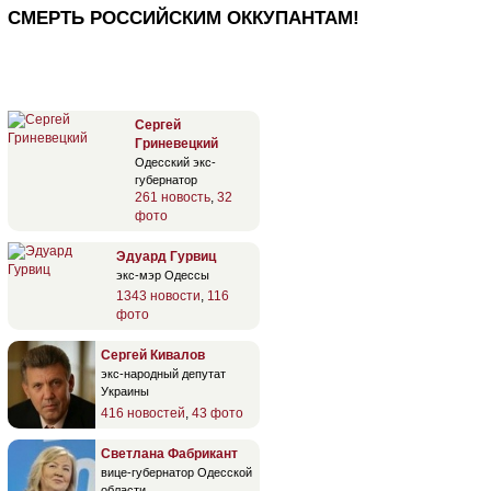
СМЕРТЬ РОССИЙСКИМ ОККУПАНТАМ!
Сергей
Гриневецкий
Одесский экс-
губернатор
261 новость
,
32
фото
Эдуард Гурвиц
экс-мэр Одессы
1343 новости
,
116
фото
Сергей Кивалов
экс-народный депутат
Украины
416 новостей
,
43 фото
Светлана Фабрикант
вице-губернатор Одесской
области