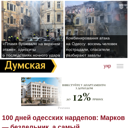
Комбинировання атака
«Пламя бушевало на верхнем
на Одессу: восемь человек
этаже»: одесситы
пострадали, спасатели
о последствиях ночного удара
разбирают завалы
укр
Реклама
100 дней одесских нардепов: Марков
— бездельник, а самый