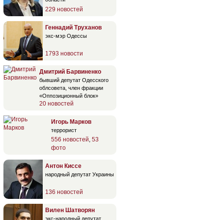
229 новостей
Геннадий Труханов
экс-мэр Одессы
1793 новости
Дмитрий Барвиненко
бывший депутат Одесского
облсовета, член фракции
«Оппозиционный блок»
20 новостей
Игорь Марков
террорист
556 новостей
,
53
фото
Антон Киссе
народный депутат Украины
136 новостей
Вилен Шатворян
экс-народный депутат