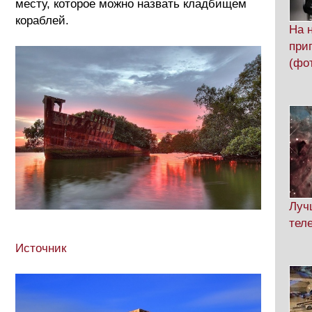
месту, которое можно назвать кладбищем
кораблей.
На 
при
(фо
Луч
тел
Источник