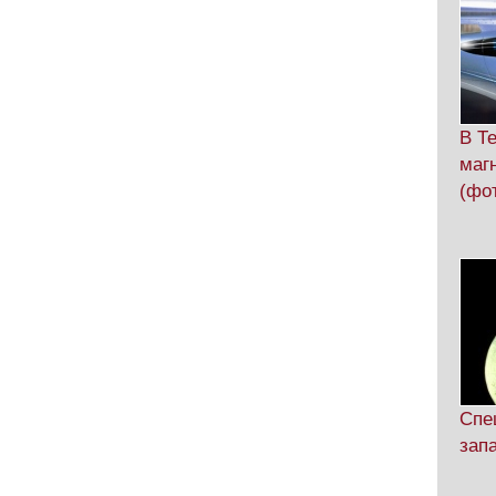
В Т
маг
(фо
Спе
зап