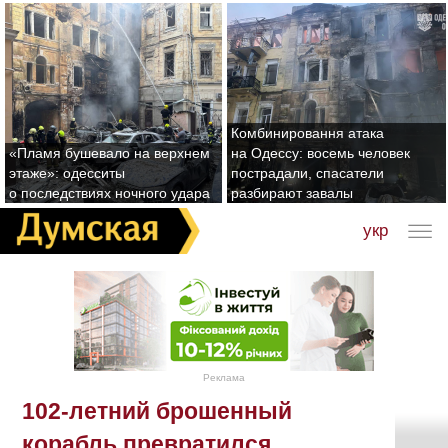
Комбинировання атака
«Пламя бушевало на верхнем
на Одессу: восемь человек
этаже»: одесситы
пострадали, спасатели
о последствиях ночного удара
разбирают завалы
укр
Реклама
102-летний брошенный
корабль превратился