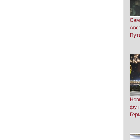
Сам
Авс
Пут
Нов
фут
Гер