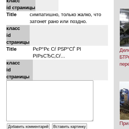
класс
id страницы
Title
симпатишно, только жалко, что
затонет рано или поздно.
класс
id
страницы
Title
РєР°Рє Сѓ РЅР°СЃ РІ
Дел
РїРѕСЂС‚Сѓ...
БТР
класс
пер
id
страницы
При