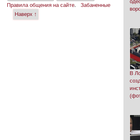
оде
Правила общения на сайте
.
Забаненные
вор
Наверх ↑
В Л
соз
инс
(фо