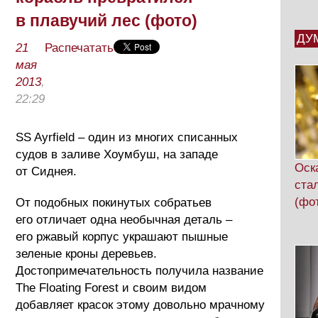
в плавучий лес (фото)
ДУ
21
Распечатать
мая
2013
,
22:29
SS Ayrfield – один из многих списанных
судов в заливе Хоумбуш, на западе
Оск
от Сиднея.
ста
(фо
От подобных покинутых собратьев
его отличает одна необычная деталь –
его ржавый корпус украшают пышные
зеленые кроны деревьев.
Достопримечательность получила название
The Floating Forest и своим видом
добавляет красок этому довольно мрачному