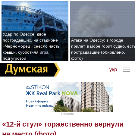
Удар по Одессе: двое
пострадавших, на стадионе
Атака на Одессу: в городе
«Черноморец» снесло часть
прилет, в море горит судно, ест
крыши, субботняя игра
пострадавшие (обновлено,
под угрозой
фото)
укр
Реклама
«12-й стул» торжественно вернули
на место (фото)