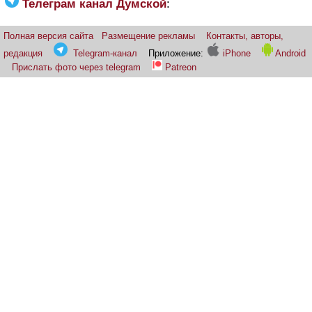
Телеграм канал Думской
:
Полная версия сайта
Размещение рекламы
Контакты, авторы,
редакция
Telegram-канал
Приложение:
iPhone
Android
Прислать фото через telegram
Patreon