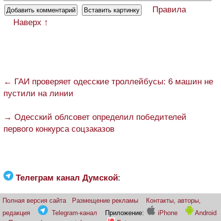
Правила
Наверх ↑
← ГАИ проверяет одесские троллейбусы: 6 машин не
пустили на линии
→ Одесский облсовет определил победителей
первого конкурса соцзаказов
Телеграм канал Думской
:
Полная версия сайта
Размещение рекламы
Контакты, авторы,
редакция
Telegram-канал
Приложение:
iPhone
Android