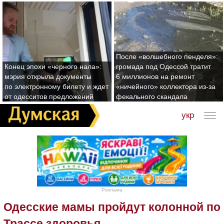
После «волшебного пенделя»:
Конец эпохи «черного нала»:
громада под Одессой тратит
мэрия открыла документы
6 миллионов на ремонт
по электронному билету и ждет
«ничейного» коллектора из-за
от одесситов предложений
фекального скандала
укр
Реклама
Одесские мамы пройдут колонной по
Трассе здоровья