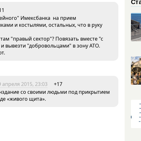
Ст
11
мейного" Имексбанка на прием
ками и костылями, остальных, что в руку
там "правый сектор"? Повязать вместе "с
и вывезти "добровольцами" в зону АТО.
т.
9 апреля 2015, 23:03
+17
инздание со своими людьми под прикрытием
иде «живого щита».