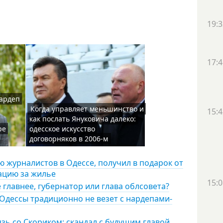
19:3
17:4
нардеп
Когда управляет меньшинство и
15:4
как послать Януковича далеко:
ре
одесское искусство
договорняков в 2006-м
 журналистов в Одессе, получил в подарок от
сацию за жилье
15:0
 главнее, губернатор или глава облсовета?
 Одессы традиционно не везет с нардепами-
зь со Скориком: скандал с будущим главой