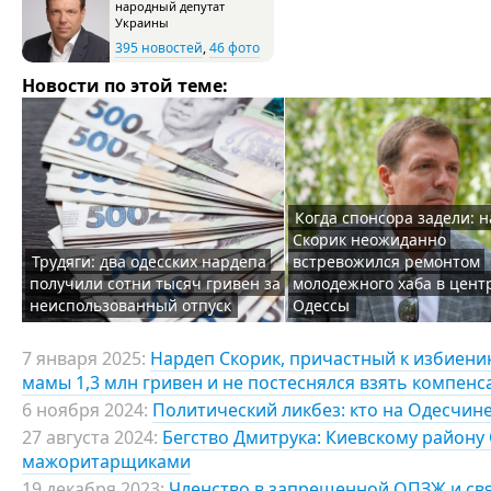
народный депутат
Украины
395 новостей
,
46 фото
Новости по этой теме:
Когда спонсора задели: 
Скорик неожиданно
Трудяги: два одесских нардепа
встревожился ремонтом
получили сотни тысяч гривен за
молодежного хаба в цент
неиспользованный отпуск
Одессы
7 января 2025:
Нардеп Скорик, причастный к избиению
мамы 1,3 млн гривен и не постеснялся взять компен
6 ноября 2024:
Политический ликбез: кто на Одесчине
27 августа 2024:
Бегство Дмитрука: Киевскому району
мажоритарщиками
19 декабря 2023:
Членство в запрещенной ОПЗЖ и свя