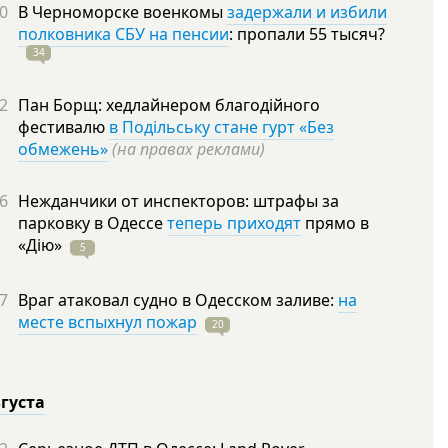
0
В Черноморске военкомы
задержали и избили
полковника СБУ на пенсии
: пропали 55
тысяч?
34
2
Пан Борщ: хедлайнером благодійного
фестивалю
в Подільську стане гурт «Без
обмежень»
(на правах реклами)
6
Нежданчики от инспекторов: штрафы за
парковку в Одессе
теперь приходят
прямо в
«Дію»
5
7
Враг атаковал судно в Одесском заливе:
на
месте вспыхнул пожар
20
вгуста