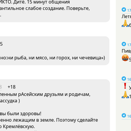
ИКТО. Дитё. 15 минут общения
антильное слабое создание. Поверьте,
17
.
Лет
5
17
Пив
но:ни рыба, ни мясо, ни горох, ни чечевица»)
16
8
+18
ленным рАсейским друзьям и родичам,
ссудка )
вы были здоровы!
16
обенно лежащим в земле. Поэтому сделайте
о Кремлёвскую.