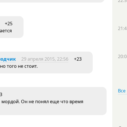
22:5
+25
21:4
ается
20:0
лодчик
29 апреля 2015, 22:56
+23
но того не стоит.
Все
3
й мордой. Он не понял еще что время