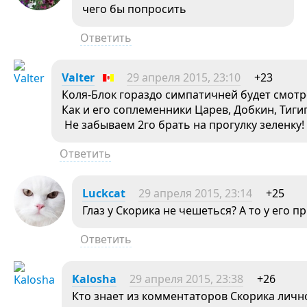
чего бы попросить
Ответить
Valter
29 апреля 2015, 23:10
+23
Коля-Блок гораздо симпатичней будет смотр
Как и его соплеменники Царев, Добкин, Тиги
Не забываем 2го брать на прогулку зеленку!
Ответить
Luckcat
29 апреля 2015, 23:14
+25
Глаз у Скорика не чешеться? А то у его
Ответить
Kalosha
29 апреля 2015, 23:38
+26
Кто знает из комментаторов Скорика лично