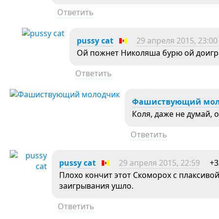
Ответить
pussy cat
29 апреля 2015, 23:00
Ой пожнет Николяша бурю ой доигр
Ответить
Фашиствующий мо
Коля, даже не думай, о
Ответить
pussy cat
29 апреля 2015, 22:59
+3
Плохо кончит этот Скоморох с плаксиво
заигрывания ушло.
Ответить