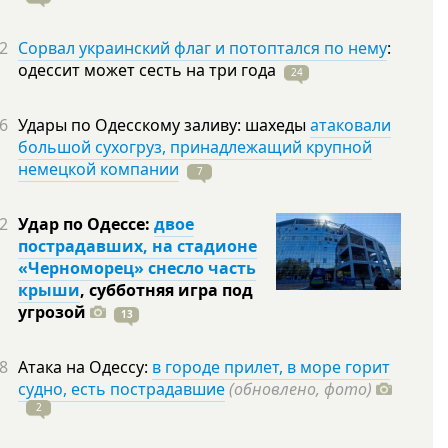
2
Сорвал украинский флаг и потоптался по нему
:
одессит может сесть на три
года
24
6
Удары по Одесскому заливу: шахеды
атаковали
большой сухогруз, принадлежащий крупной
немецкой компании
7
2
Удар по Одессе:
двое
пострадавших, на стадионе
«Черноморец» снесло часть
крыши
, субботняя игра под
угрозой
13
8
Атака на Одессу:
в городе прилет, в море горит
судно, есть пострадавшие
(обновлено, фото)
2