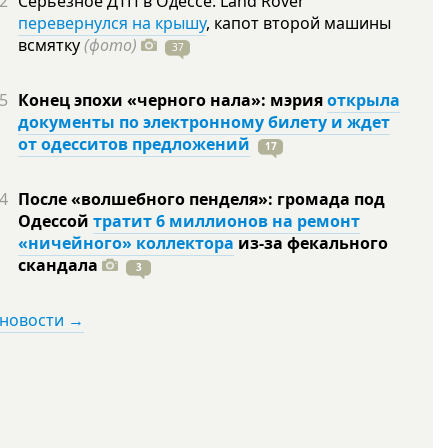
2
Серьезное ДТП в Одессе: Land Rover
перевернулся на крышу
, капот второй машины
всмятку
(фото)
37
5
Конец эпохи «черного нала»: мэрия
открыла
документы по электронному билету и ждет
от одесситов предложений
17
4
После «волшебного пенделя»: громада под
Одессой
тратит 6 миллионов на ремонт
«ничейного» коллектора
из-за фекального
скандала
3
 новости →