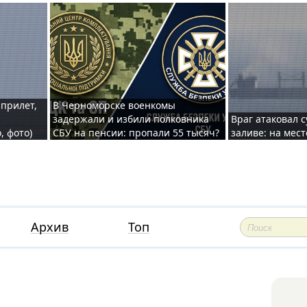
 прилет,
В Черноморске военкомы
задержали и избили полковника
Враг атаковал 
, фото)
СБУ на пенсии: пропали 55 тысяч?
заливе: на мес
Архив
Топ