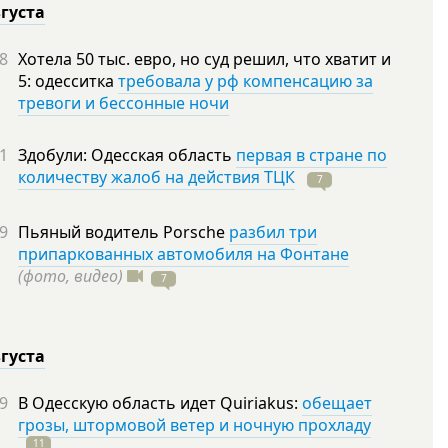
вгуста
8
Хотела 50 тыс. евро, но суд решил, что хватит и
5: одесситка
требовала у рф компенсацию за
тревоги и бессонные ночи
1
Здобули: Одесская область
первая в стране по
количеству жалоб на действия ТЦК
7
9
Пьяный водитель Porsche
разбил три
припаркованных автомобиля на Фонтане
(фото, видео)
7
вгуста
9
В Одесскую область идет Quiriakus:
обещает
грозы, штормовой ветер и ночную прохладу
11