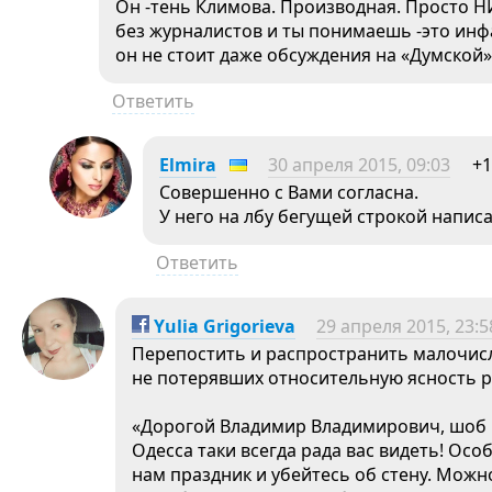
Он -тень Климова. Производная. Просто Н
без журналистов и ты понимаешь -это инф
он не стоит даже обсуждения на «Думской»
Ответить
Elmira
30 апреля 2015, 09:03
+1
Совершенно с Вами согласна.
У него на лбу бегущей строкой написа
Ответить
Yulia Grigorieva
29 апреля 2015, 23:5
Перепостить и распространить малочис
не потерявших относительную ясность ра
«Дорогой Владимир Владимирович, шоб 
Одесса таки всегда рада вас видеть! Ос
нам праздник и убейтесь об стену. Можн