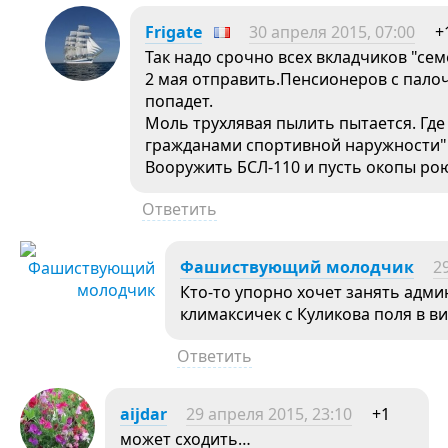
Frigate
30 апреля 2015, 07:00
+
Так надо срочно всех вкладчиков "се
2 мая отправить.Пенсионеров с палоч
попадет.
Моль трухлявая пылить пытается. Где 
гражданами спортивной наружности" 
Вооружить БСЛ-110 и пусть окопы рою
Ответить
Фашиствующий молодчик
2
Кто-то упорно хочет занять адм
климаксичек с Куликова поля в в
Ответить
aijdar
29 апреля 2015, 23:10
+1
может сходить…