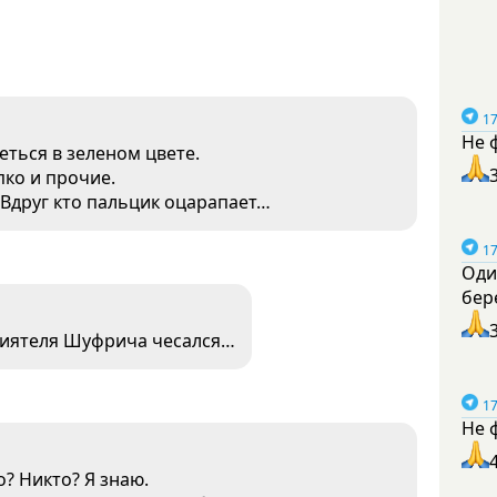
17
Не 
еться в зеленом цвете.
пко и прочие.
 Вдруг кто пальцик оцарапает…
17
Оди
бер
 приятеля Шуфрича чесался…
17
Не 
? Никто? Я знаю.