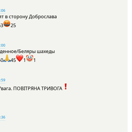
:06
ят в сторону Доброслава
63
25
:00
денное/Беляры шахеды
50
45
1
1
:59
Увага. ПОВІТРЯНА ТРИВОГА
1
:36