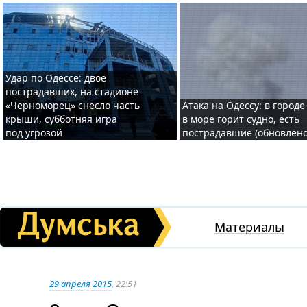
Удар по Одессе: двое
пострадавших, на стадионе
«Черноморец» снесло часть
Атака на Одессу: в городе
крыши, субботняя игра
в море горит судно, есть
под угрозой
пострадавшие (обновлено
Материалы
29 апреля 2015
, 22:51