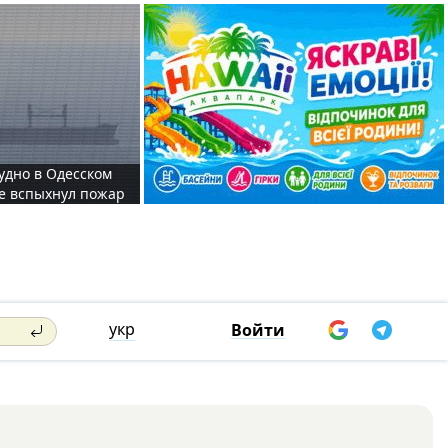
судно в Одесском
те вспыхнул пожар
укр
Войти