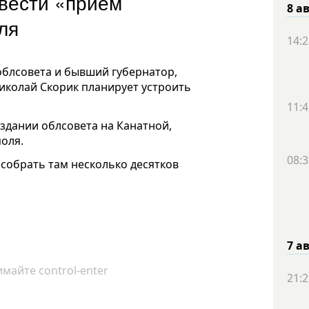
овести «прием
8 а
ля
14:2
облсовета и бывший губернатор,
иколай Скорик планирует устроить
11:4
здании облсовета на Канатной,
поля.
08:3
собрать там несколько десятков
7 а
майте control-enter
21:2