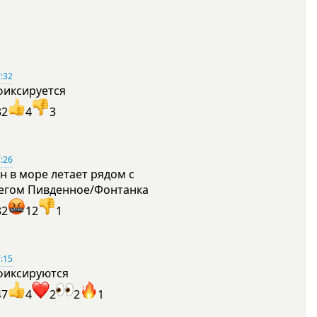
:32
фиксируется
32
4
3
:26
н в море летает рядом с
егом Пивденное/Фонтанка
32
12
1
:15
фиксируются
47
4
2
2
1