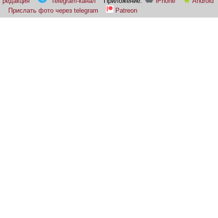
редакция
Telegram-канал
Приложение:
iPhone
Android
Прислать фото через telegram
Patreon