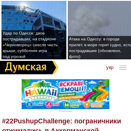
Удар по Одессе: двое
пострадавших, на стадионе
Атака на Одессу: в городе
«Черноморец» снесло часть
прилет, в море горит судно, ест
крыши, субботняя игра
пострадавшие (обновлено,
под угрозой
фото)
укр
Реклама
#22PushupChallenge: пограничники
отжимались в Аккерманской