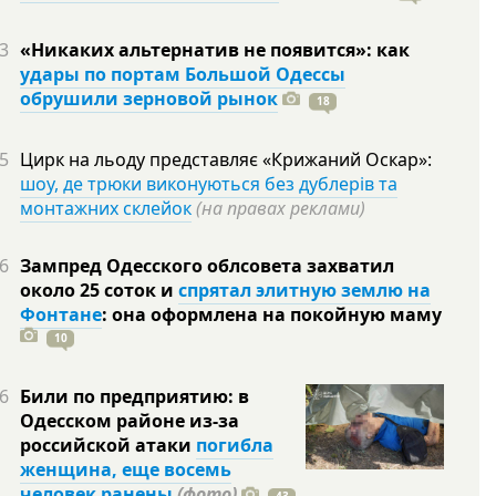
3
«Никаких альтернатив не появится»: как
удары по портам Большой Одессы
обрушили зерновой рынок
18
5
Цирк на льоду представляє «Крижаний Оскар»:
шоу, де трюки виконуються без дублерів та
монтажних склейок
(на правах реклами)
6
Зампред Одесского облсовета захватил
около 25 соток и
спрятал элитную землю на
Фонтане
: она оформлена на покойную
маму
10
6
Били по предприятию: в
Одесском районе из-за
российской атаки
погибла
женщина, еще восемь
человек ранены
(фото)