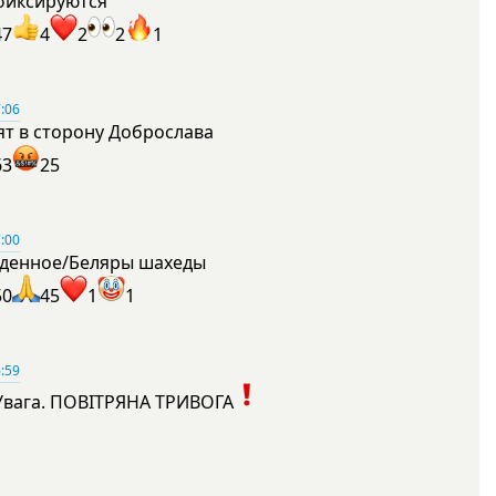
фиксируются
47
4
2
2
1
:06
ят в сторону Доброслава
63
25
:00
денное/Беляры шахеды
50
45
1
1
:59
Увага. ПОВІТРЯНА ТРИВОГА
1