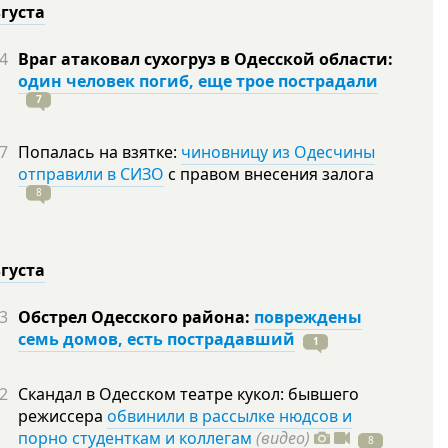
вгуста
4
Враг атаковал сухогруз в Одесской области:
один человек погиб, еще трое пострадали
7
7
Попалась на взятке:
чиновницу из Одесчины
отправили в СИЗО
с правом внесения залога
8
вгуста
3
Обстрел Одесского района:
повреждены
семь домов, есть пострадавший
1
2
Скандал в Одесском театре кукол: бывшего
режиссера
обвинили в рассылке нюдсов и
порно студенткам и коллегам
(видео)
8