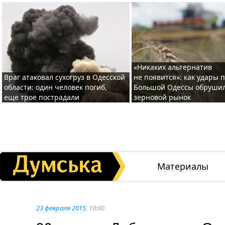
«Никаких альтернатив
Враг атаковал сухогруз в Одесской
не появится»: как удары 
области: один человек погиб,
Большой Одессы обруши
еще трое пострадали
зерновой рынок
Материалы
23 февраля 2015
, 10:00