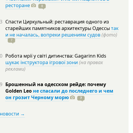
ресторане
8
3
Спасти Циркульный: реставрация одного из
старейших памятников архитектуры Одессы
так
и не началась, вопреки решениям судов
(фото)
7
0
Робота мрії у світі дитинства: Gagarinn Kids
шукає інструктора ігрової зони
(на правах
реклами)
9
Брошенный на одесском рейде: почему
Golden Leo
не спасали до последнего и чем
он грозит Черному морю
7
 новости →