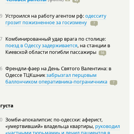
43
9
Устроился на работу агентом рф:
одесситу
грозит пожизненное за госизмену
7
7
Комбинированный удар врага по столице:
поезд в Одессу задерживается
, на станции в
Киевской области погибли
пассажиры
56
6
Френдли-фаер на День Святого Валентина: в
Одессе ТЦКшник
забрызгал перцовым
баллончиком оперативника-пограничника
7
вгуста
0
Зомби-апокалипсис по-одесски: аферист,
«умертвивший» владельца квартиры,
руководил
«частными тюрьмами» и лечил пациентов в