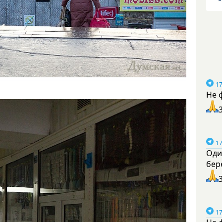
17
Не 
17
Оди
бер
17