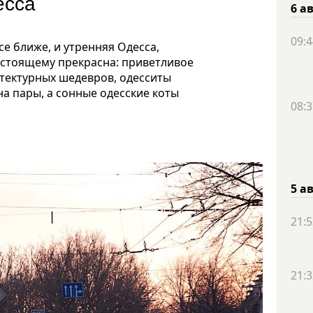
есса
6 а
09:4
е ближе, и утренняя Одесса,
стоящему прекрасна: приветливое
тектурных шедевров, одесситы
а пары, а сонные одесские коты
08:3
5 а
21:5
21:3