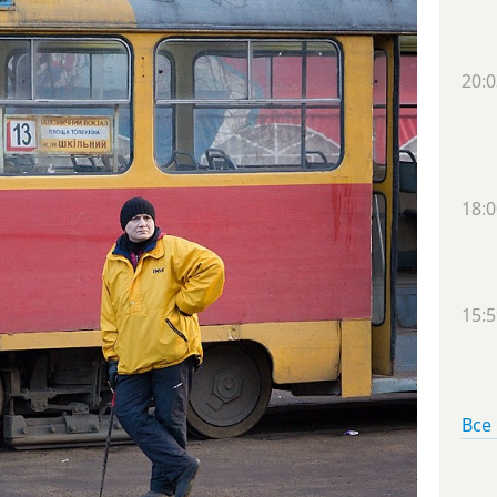
20:0
18:0
15:5
Все