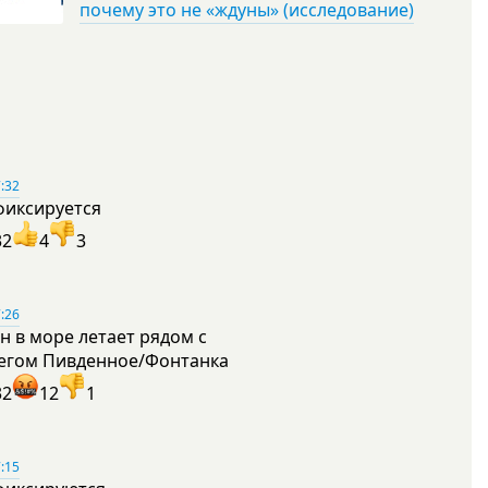
почему это не «ждуны» (исследование)
:32
фиксируется
32
4
3
:26
н в море летает рядом с
егом Пивденное/Фонтанка
32
12
1
:15