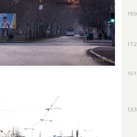
19:0
17:2
15:1
13:3