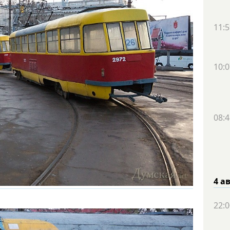
11:5
10:0
08:4
4 а
22:0