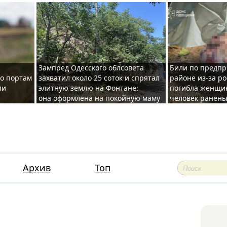
Зампред Одесского облсовета
Били по предпр
по портам
захватил около 25 соток и спрятал
районе из-за ро
ли
элитную землю на Фонтане:
погибла женщин
она оформлена на покойную маму
человек ранены
Архив
Топ