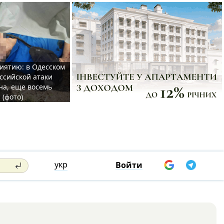
иятию: в Одесском
ссийской атаки
а, еще восемь
 (фото)
укр
Войти