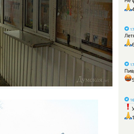
Не 
17
Лет
17
Пив
16