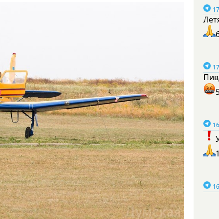
17
Лет
17
Пив
16
16