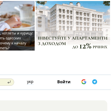
, котлеты и курицу:
ить одесских
очему к началу
спеть?
укр
Войти