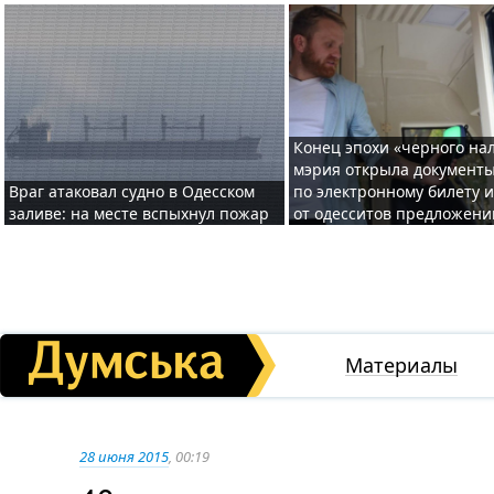
Конец эпохи «черного нал
мэрия открыла документ
Враг атаковал судно в Одесском
по электронному билету 
заливе: на месте вспыхнул пожар
от одесситов предложени
Материалы
28 июня 2015
, 00:19