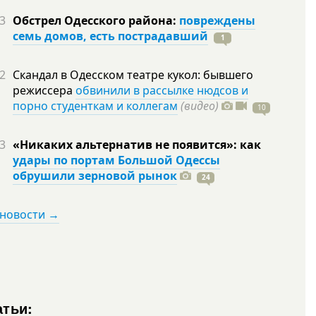
3
Обстрел Одесского района:
повреждены
семь домов, есть пострадавший
1
2
Скандал в Одесском театре кукол: бывшего
режиссера
обвинили в рассылке нюдсов и
порно студенткам и коллегам
(видео)
10
3
«Никаких альтернатив не появится»: как
удары по портам Большой Одессы
обрушили зерновой рынок
24
 новости →
атьи: