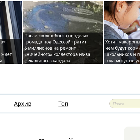
После «волшебного пенделя»:
а»:
громада под Одессой тратит
Хотят макароны
ы
6 миллионов на ремонт
чем будут корм
и ждет
«ничейного» коллектора из-за
школьников и п
й
фекального скандала
года могут не у
Архив
Топ