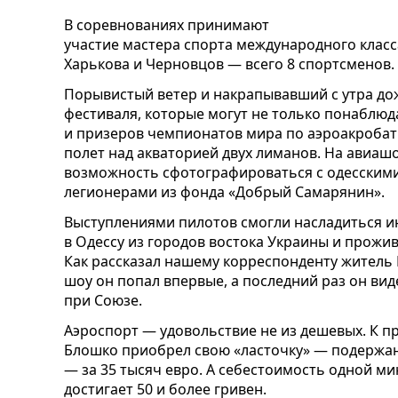
В соревнованиях принимают
участие мастера спорта международного класс
Харькова и Черновцов — всего 8 спортсменов.
Порывистый ветер и накрапывавший с утра дожд
фестиваля, которые могут не только понаблюд
и призеров чемпионатов мира по аэроакробат
полет над акваторией двух лиманов. На авиашоу
возможность сфотографироваться с одесским
легионерами из фонда «Добрый Самарянин».
Выступлениями пилотов смогли насладиться и
в Одессу из городов востока Украины и прожи
Как рассказал нашему корреспонденту житель 
шоу он попал впервые, а последний раз он ви
при Союзе.
Аэроспорт — удовольствие не из дешевых. К п
Блошко приобрел свою «ласточку» — подержан
— за 35 тысяч евро. А себестоимость одной ми
достигает 50 и более гривен.