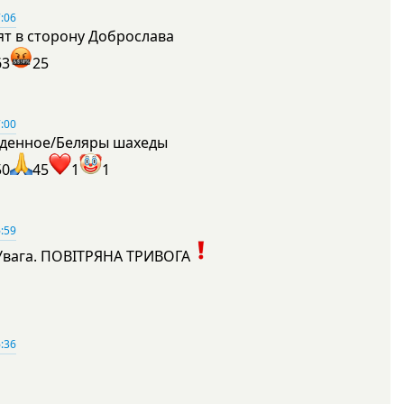
:06
ят в сторону Доброслава
63
25
:00
денное/Беляры шахеды
50
45
1
1
:59
Увага. ПОВІТРЯНА ТРИВОГА
1
:36