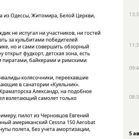
13:3
а из Одессы, Житомира, Белой Церкви,
ик не испугал ни участников, ни гостей
ать за кульбитами победителей
11:3
ике, но и сами совершить обзорный
 открыт фудкорт, детская зона, есть
и пиратами, байкерами и римскими
09:4
нвалиды-колясочники, переехавшие
вающие в санатории «Куяльник».
Краматорска Александр, на подобное
08:3
дел взлетающий самолет только
римеру, пилот из Черновцов Евгений
ный американский Cessna 150 Aerobat
нуты полета, без учета амортизации,
5 а