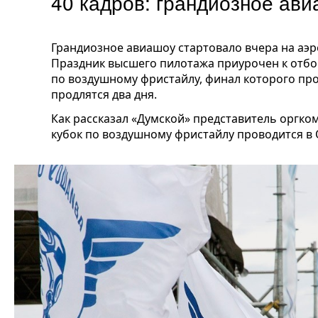
40 кадров: грандиозное ав
Грандиозное авиашоу стартовало вчера на аэр
Праздник высшего пилотажа приурочен к отбо
по воздушному фристайлу, финал которого про
продлятся два дня.
Как рассказал «Думской» представитель оргко
кубок по воздушному фристайлу проводится в 