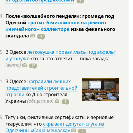
8
4
После «волшебного пенделя»: громада под
Одессой
тратит 6 миллионов на ремонт
«ничейного» коллектора
из-за фекального
скандала
3
5
В Одессе
легковушка провалилась под асфальт
и утонула
: кто за это ответит — пока загадка
(фото)
17
1
В Одессе
наградили лучших
представителей строительной
отрасли
ко Дню строителя
Украины
(общество)
3
9
Титушки, фиктивные сертификаты и зерновые
«карусели»: что
скрывает депутат-слуга из
Одесчины «Саша-мешалка»
3