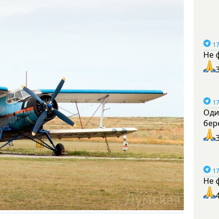
17
Не 
17
Оди
бер
17
Не 