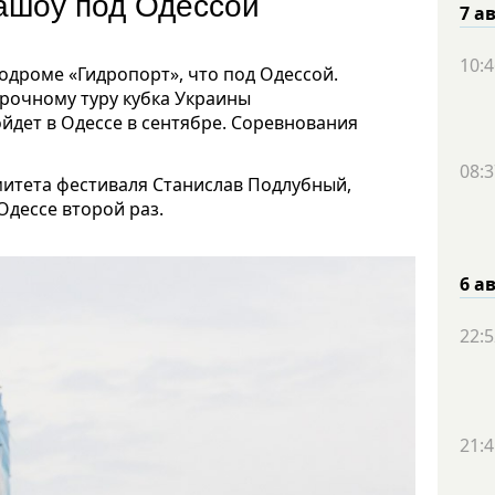
иашоу под Одессой
7 а
10:4
одроме «Гидропорт», что под Одессой.
рочному туру кубка Украины
йдет в Одессе в сентябре. Соревнования
08:3
митета фестиваля Станислав Подлубный,
Одессе второй раз.
6 а
22:5
21:4