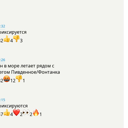
:32
фиксируется
32
4
3
:26
н в море летает рядом с
егом Пивденное/Фонтанка
32
12
1
:15
фиксируются
47
4
2
2
1