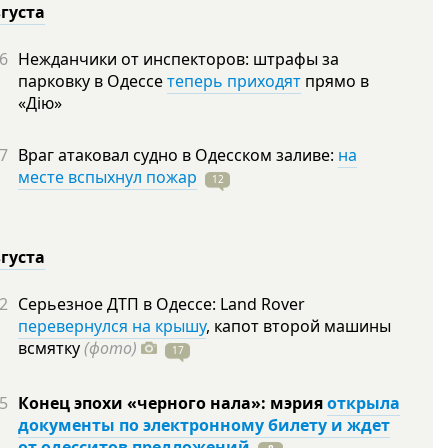
вгуста
6
Нежданчики от инспекторов: штрафы за
парковку в Одессе
теперь приходят
прямо в
«Дію»
7
Враг атаковал судно в Одесском заливе:
на
месте вспыхнул пожар
12
вгуста
2
Серьезное ДТП в Одессе: Land Rover
перевернулся на крышу
, капот второй машины
всмятку
(фото)
17
5
Конец эпохи «черного нала»: мэрия
открыла
документы по электронному билету и ждет
от одесситов предложений