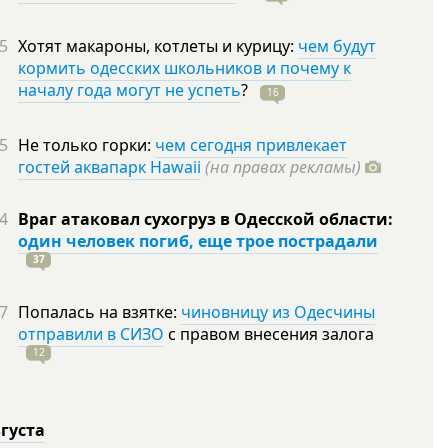
5
Хотят макароны, котлеты и курицу:
чем будут
кормить одесских школьников и почему к
началу года могут не успеть
?
16
5
Не только горки:
чем сегодня привлекает
гостей аквапарк Hawaii
(на правах рекламы)
4
Враг атаковал сухогруз в Одесской области:
один человек погиб, еще трое пострадали
37
7
Попалась на взятке:
чиновницу из Одесчины
отправили в СИЗО
с правом внесения залога
12
вгуста