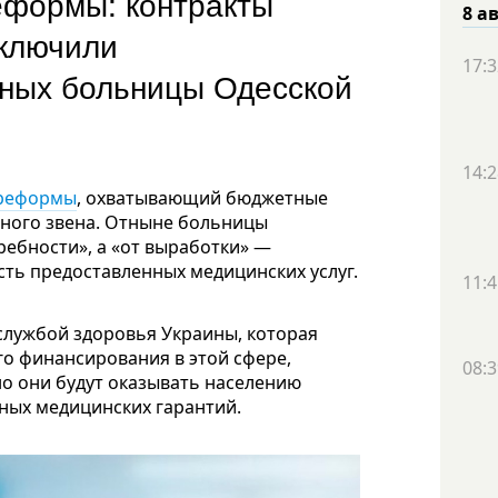
еформы: контракты
8 а
аключили
17:3
тных больницы Одесской
14:2
дреформы
, охватывающий бюджетные
ного звена. Отныне больницы
ребности», а «от выработки» —
сть предоставленных медицинских услуг.
11:4
службой здоровья Украины, которая
о финансирования в этой сфере,
08:3
о они будут оказывать населению
ных медицинских гарантий.