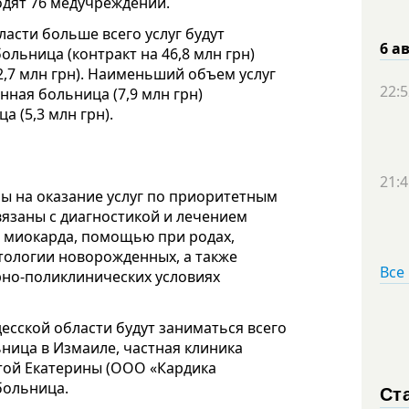
одят 76 медучреждений.
асти больше всего услуг будут
6 а
льница (контракт на 46,8 млн грн)
,7 млн грн). Наименьший объем услуг
22:5
ная больница (7,9 млн грн)
 (5,3 млн грн).
21:4
ы на оказание услуг по приоритетным
вязаны с диагностикой и лечением
а миокарда, помощью при родах,
тологии новорожденных, а также
Все
рно-поликлинических условиях
есской области будут заниматься всего
ница в Измаиле, частная клиника
той Екатерины (ООО «Кардика
больница.
Ст