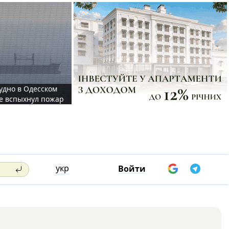
судно в Одесском
те вспыхнул пожар
укр
Войти