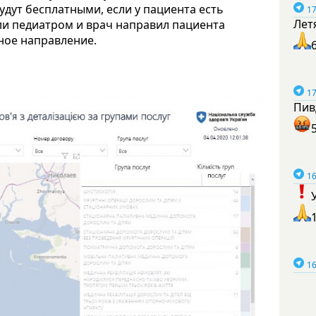
удут бесплатными, если у пациента есть
17
Лет
ли педиатром и врач направил пациента
ное направление.
17
Пив
16
16