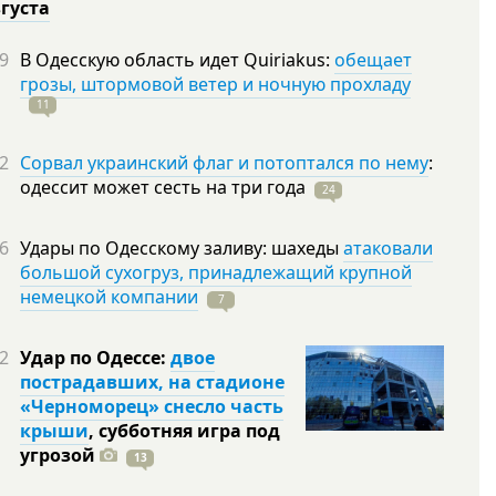
вгуста
9
В Одесскую область идет Quiriakus:
обещает
грозы, штормовой ветер и ночную прохладу
11
2
Сорвал украинский флаг и потоптался по нему
:
одессит может сесть на три
года
24
6
Удары по Одесскому заливу: шахеды
атаковали
большой сухогруз, принадлежащий крупной
немецкой компании
7
2
Удар по Одессе:
двое
пострадавших, на стадионе
«Черноморец» снесло часть
крыши
, субботняя игра под
угрозой
13