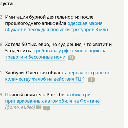
вгуста
2
Имитация бурной деятельности: после
прошлогоднего эпикфейла
одесская мэрия
вбухает в песок для посыпки тротуаров 8 млн
8
Хотела 50 тыс. евро, но суд решил, что хватит и
5: одесситка
требовала у рф компенсацию за
тревоги и бессонные ночи
12
1
Здобули: Одесская область
первая в стране по
количеству жалоб на действия ТЦК
8
9
Пьяный водитель Porsche
разбил три
припаркованных автомобиля на Фонтане
(фото, видео)
7