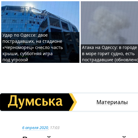
Удар по Одессе: двое
пострадавших, на стадионе
«Черноморец» снесло часть
Атака на Одессу: в городе
крыши, субботняя игра
в море горит судно, есть
под угрозой
пострадавшие (обновлено
Материалы
6 апреля 2020
, 17:03