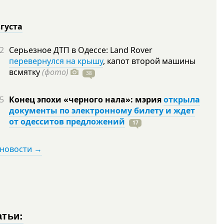
вгуста
2
Серьезное ДТП в Одессе: Land Rover
перевернулся на крышу
, капот второй машины
всмятку
(фото)
38
5
Конец эпохи «черного нала»: мэрия
открыла
документы по электронному билету и ждет
от одесситов предложений
17
 новости →
атьи: