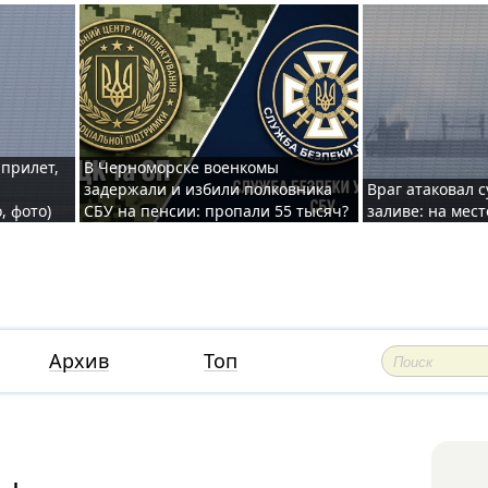
 прилет,
В Черноморске военкомы
задержали и избили полковника
Враг атаковал 
, фото)
СБУ на пенсии: пропали 55 тысяч?
заливе: на мес
Архив
Топ