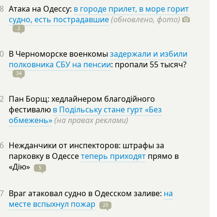
8
Атака на Одессу:
в городе прилет, в море горит
судно, есть пострадавшие
(обновлено, фото)
2
0
В Черноморске военкомы
задержали и избили
полковника СБУ на пенсии
: пропали 55
тысяч?
34
2
Пан Борщ: хедлайнером благодійного
фестивалю
в Подільську стане гурт «Без
обмежень»
(на правах реклами)
6
Нежданчики от инспекторов: штрафы за
парковку в Одессе
теперь приходят
прямо в
«Дію»
5
7
Враг атаковал судно в Одесском заливе:
на
месте вспыхнул пожар
20