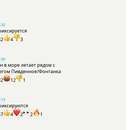
:32
фиксируется
32
4
3
:26
н в море летает рядом с
егом Пивденное/Фонтанка
32
12
1
:15
фиксируются
47
4
2
2
1