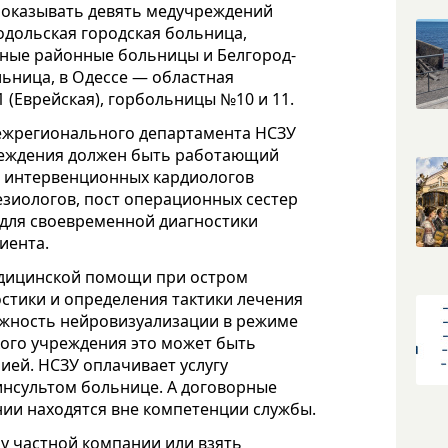
 оказывать девять медучреждений
одольская городская больница,
ьные районные больницы и Белгород-
ьница, в Одессе — областная
 (Еврейская), горбольницы №10 и 11.
ежрегионального департамента НСЗУ
чреждения должен быть работающий
ст интервенционных кардиологов
езиологов, пост операционных сестер
для своевременной диагностики
иента.
медицинской помощи при остром
стики и определения тактики лечения
ожность нейровизуализации в режиме
ого учреждения это может быть
ией. НСЗУ оплачивает услугу
инсультом больнице. А договорные
ии находятся вне компетенции службы.
у частной компании или взять