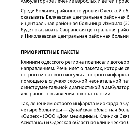
Амбулаторное лечение взрослых и детей пров
Среди больниц районного уровня Одесской обл
оказывать Беляевская центральная районная бо
и центральная районная больница Измаила (32
будет оказывать Савранская центральная район
и Николаевская центральная районная больница
ПРИОРИТЕТНЫЕ ПАКЕТЫ
Клиники одесского региона подписали договор
направлениям. Речь идет о пакетах, которые с
острого мозгового инсульта, острого инфаркт
помощью в случаях сложной неонатальной па
с инструментальной диагностикой в амбулато
для раннего выявления онкопатологии.
Так, лечением острого инфаркта миокарда в Од
четыре больницы — Дунайская областная боль
«Одрекс» (ООО «Дом медицины»), Клиника Свя
Асистанс») и Одесская областная клиническая 