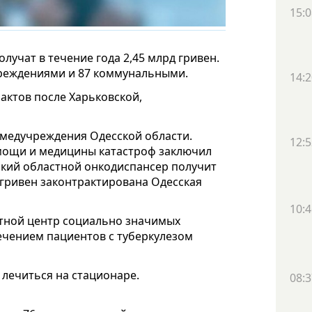
15:0
учат в течение года 2,45 млрд гривен.
реждениями и 87 коммунальными.
14:2
актов после Харьковской,
медучреждения Одесской области.
12:5
мощи и медицины катастроф заключил
сский областной онкодиспансер получит
 гривен законтрактирована Одесская
10:4
стной центр социально значимых
ечением пациентов с туберкулезом
 лечиться на стационаре.
08:3