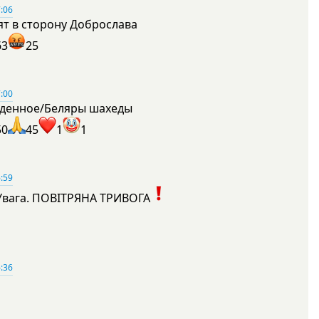
:06
ят в сторону Доброслава
63
25
:00
денное/Беляры шахеды
50
45
1
1
:59
Увага. ПОВІТРЯНА ТРИВОГА
1
:36