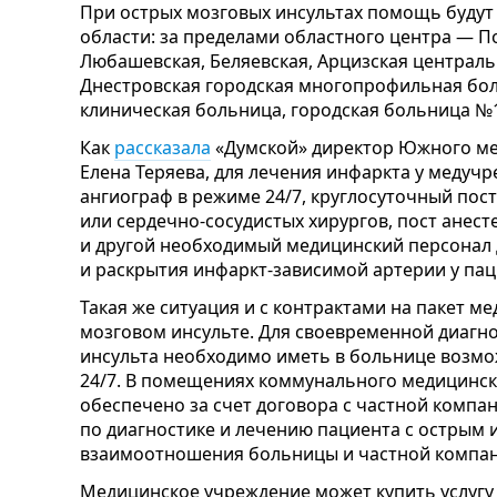
При острых мозговых инсультах помощь будут
области: за пределами областного центра — П
Любашевская, Беляевская, Арцизская централ
Днестровская городская многопрофильная бол
клиническая больница, городская больница №1
Как
рассказала
«Думской» директор Южного м
Елена Теряева, для лечения инфаркта у меду
ангиограф в режиме 24/7, круглосуточный по
или сердечно-сосудистых хирургов, пост анест
и другой необходимый медицинский персонал 
и раскрытия инфаркт-зависимой артерии у пац
Такая же ситуация и с контрактами на пакет 
мозговом инсульте. Для своевременной диагно
инсульта необходимо иметь в больнице возм
24/7. В помещениях коммунального медицинск
обеспечено за счет договора с частной компан
по диагностике и лечению пациента с острым 
взаимоотношения больницы и частной компан
Медицинское учреждение может купить услугу 