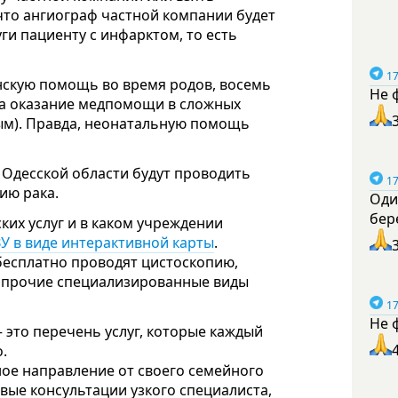
 что ангиограф частной компании будет
ги пациенту с инфарктом, то есть
17
нскую помощь во время родов, восемь
Не 
на оказание медпомощи в сложных
м). Правда, неонатальную помощь
 Одесской области будут проводить
17
ию рака.
Оди
бер
их услуг и в каком учреждении
ЗУ в виде интерактивной карты
.
бесплатно проводят цистоскопию,
 прочие специализированные виды
17
Не 
это перечень услуг, которые каждый
.
ное направление от своего семейного
вые консультации узкого специалиста,