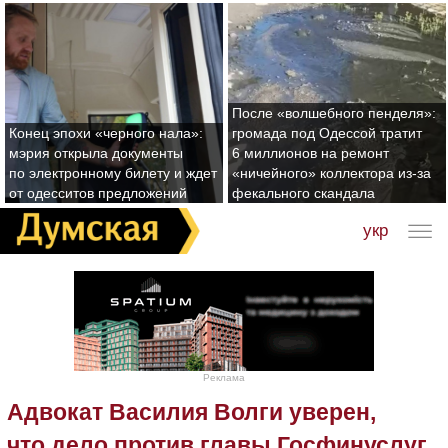
После «волшебного пенделя»:
Конец эпохи «черного нала»:
громада под Одессой тратит
мэрия открыла документы
6 миллионов на ремонт
по электронному билету и ждет
«ничейного» коллектора из-за
от одесситов предложений
фекального скандала
укр
Реклама
Адвокат Василия Волги уверен,
что дело против главы Госфинуслуг