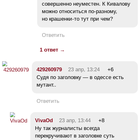
совершенно неуместен. К Кивалову
можно относиться по-разному,
но крашенки-то тут при чем?
Ответить
1 ответ →
429260979
23 апр, 13:24
+6
Cудя по заголовку — в одессе есть
мутант..
Ответить
VivaOd
23 апр, 13:44
+8
Ну так журналисты всегда
перекручивают в заголовке суть