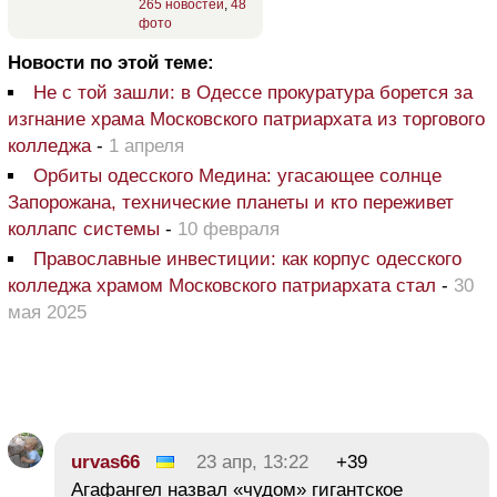
265 новостей
,
48
фото
Новости по этой теме:
Не с той зашли: в Одессе прокуратура борется за
изгнание храма Московского патриархата из торгового
колледжа
-
1 апреля
Орбиты одесского Медина: угасающее солнце
Запорожана, технические планеты и кто переживет
коллапс системы
-
10 февраля
Православные инвестиции: как корпус одесского
колледжа храмом Московского патриархата стал
-
30
мая 2025
urvas66
23 апр, 13:22
+39
Агафангел назвал «чудом» гигантское