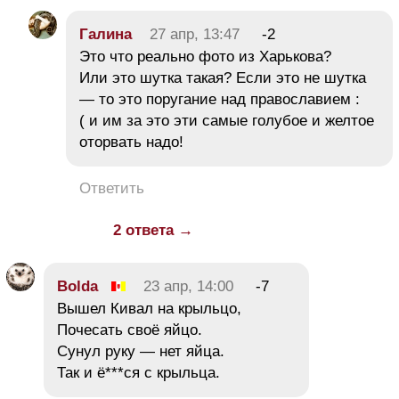
Галина
27 апр, 13:47
-2
Это что реально фото из Харькова?
Или это шутка такая? Если это не шутка
— то это поругание над православием :
( и им за это эти самые голубое и желтое
оторвать надо!
Ответить
2 ответа →
Bolda
23 апр, 14:00
-7
Вышел Кивал на крыльцо,
Почесать своё яйцо.
Сунул руку — нет яйца.
Так и ё***ся с крыльца.