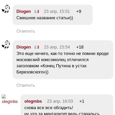
Diogen
23 апр, 15:51
+9
Смешное название статьи))
Ответить
Diogen
23 апр, 15:54
+18
Это еще ничего, как-то точно не помню вроде
московский комсомолец отличился
заголовком «Конец Путина в устах
Березовского»))
Ответить
olegmbs
23 апр, 16:03
+1
снова все все обгадить!
ну что за менталитет.ведь старальсь