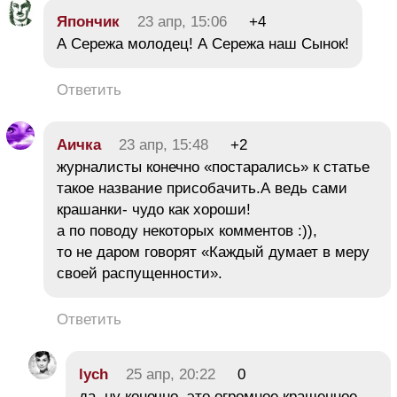
Япончик
23 апр, 15:06
+4
А Сережа молодец! А Сережа наш Сынок!
Ответить
Аичка
23 апр, 15:48
+2
журналисты конечно «постарались» к статье
такое название присобачить.А ведь сами
крашанки- чудо как хороши!
а по поводу некоторых комментов :)),
то не даром говорят «Каждый думает в меру
своей распущенности».
Ответить
lych
25 апр, 20:22
0
да, ну конечно, это огромное крашенное