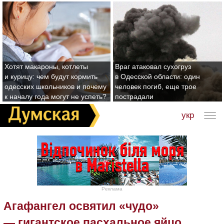
Хотят макароны, котлеты
Враг атаковал сухогруз
и курицу: чем будут кормить
в Одесской области: один
одесских школьников и почему
человек погиб, еще трое
к началу года могут не успеть?
пострадали
укр
Реклама
Агафангел освятил «чудо»
— гигантское пасхальное яйцо