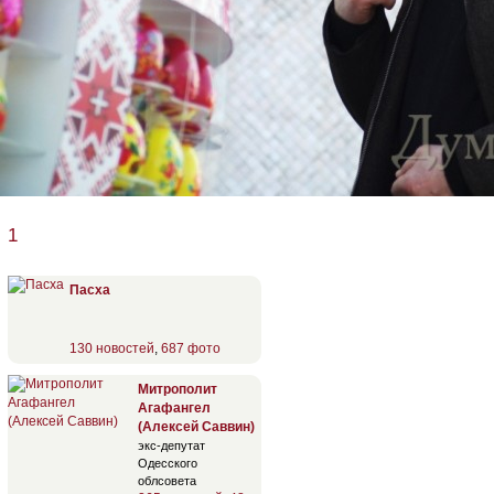
1
Пасха
130 новостей
,
687 фото
Митрополит
Агафангел
(Алексей Саввин)
экс-депутат
Одесского
облсовета