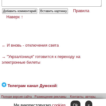
Правила
Наверх ↑
← И вновь - отключения света
→ "Укрзалізниця" готовится к переходу на
электронные билеты
Телеграм канал Думской
:
Полная версия сайта
Размещение рекламы
Контакты, авторы,
редакция
Telegram-канал
Приложение:
iPhone
Android
Ми використовуємо
cookies
Ok
×