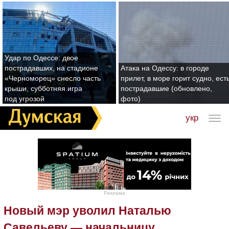
Удар по Одессе: двое
пострадавших, на стадионе
Атака на Одессу: в городе
«Черноморец» снесло часть
прилет, в море горит судно, ест
крыши, субботняя игра
пострадавшие (обновлено,
под угрозой
фото)
укр
Реклама
Новый мэр уволил Наталью
Савельеву — начальницу