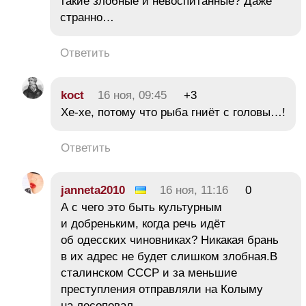
такие злобные и невоспитанные? Даже
странно…
Ответить
koct
16 ноя, 09:45
+3
Хе-хе, потому что рыба гниёт с головы…!
Ответить
janneta2010
16 ноя, 11:16
0
А с чего это быть культурным
и добреньким, когда речь идёт
об одесских чиновниках? Никакая брань
в их адрес не будет слишком злобная.В
сталинском СССР и за меньшие
преступления отправляли на Колыму
на лесоповал.