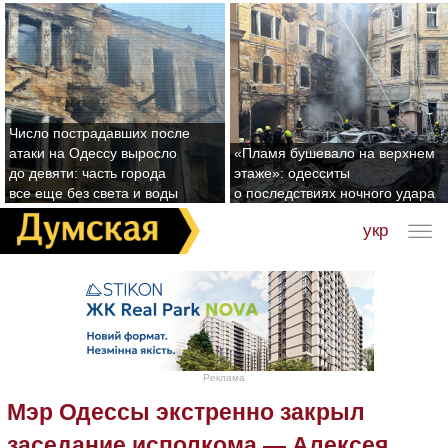
Число пострадавших после
атаки на Одессу выросло
«Пламя бушевало на верхнем
до девяти: часть города
этаже»: одесситы
все еще без света и воды
о последствиях ночного удара
укр
Реклама
Мэр Одессы экстренно закрыл
заседание исполкома — Алексея