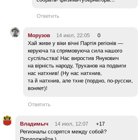
Ответить
Морузов
14 июл, 22:05
0
Хай живе у віки вічні Партія регіонів —
керуюча та спрямовуюча сила нашого
суспільства! Нас виростив Янукович
на вірність народу, Труханов на подвиги
нас натхнив! (Ну нас натхнив,
та й натхнив, але тхне (пордно, по-русски,
воняет)!
Ответить
Владимыч
14 июл, 12:07
+17
Регионалы ссорятся между собой?
Продолжайте )