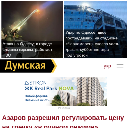
Удар по Одессе: двое
пострадавших, на стадионе
Атака на Одессу: в городе
«Черноморец» снесло часть
слышны взрывы, работает
крыши, субботняя игра
ПВО
под угрозой
укр
Реклама
Азаров разрешил регулировать цену
на гречку «в ручном режиме»