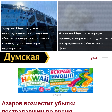
Удар по Одессе: двое
пострадавших, на стадионе
Атака на Одессу: в городе
«Черноморец» снесло часть
прилет, в море горит судно, ест
крыши, субботняя игра
пострадавшие (обновлено,
под угрозой
фото)
укр
Реклама
Азаров возместит убытки
пострадавшим во время