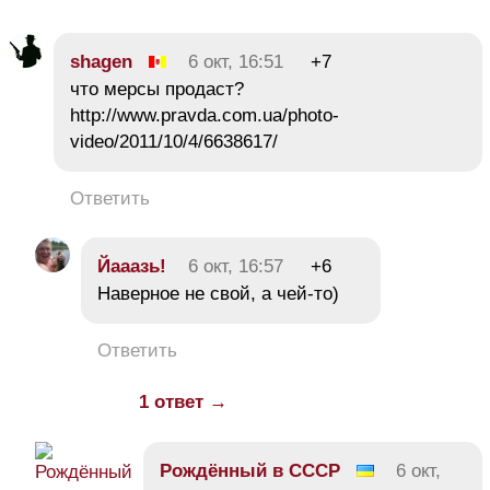
shagen
6 окт, 16:51
+7
что мерсы продаст?
http://www.pravda.com.ua/photo-
video/2011/10/4/6638617/
Ответить
Йааазь!
6 окт, 16:57
+6
Наверное не свой, а чей-то)
Ответить
1 ответ →
Рождённый в СССР
6 окт,