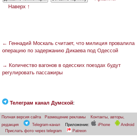
Наверх ↑
← Геннадий Москаль считает, что милиция провалила
операцию по задержанию Дикаева под Одессой
→ Количество вагонов в одесских поездах будут
регулировать пассажиры
Телеграм канал Думской
:
Полная версия сайта
Размещение рекламы
Контакты, авторы,
редакция
Telegram-канал
Приложение:
iPhone
Android
Прислать фото через telegram
Patreon