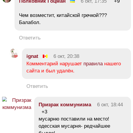
Полковник Гоцман
6 окт, 17:35
+9
Чем возместит, китайской гречкой???
Балабол.
Ответить
ignat
6 окт, 20:38
Комментарий нарушает
правила
нашего
сайта и был удалён.
Ответить
Призрак коммунизма
6 окт, 18:44
+3
мусарню поставили на место!
одесская мусарня- редчайшее