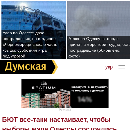
Удар по Одессе: двое
пострадавших, на стадионе
Атака на Одессу: в городе
«Черноморец» снесло часть
прилет, в море горит судно, ест
крыши, субботняя игра
пострадавшие (обновлено,
под угрозой
фото)
укр
Реклама
БЮТ все-таки настаивает, чтобы
выборы мэра Одессы состоялись