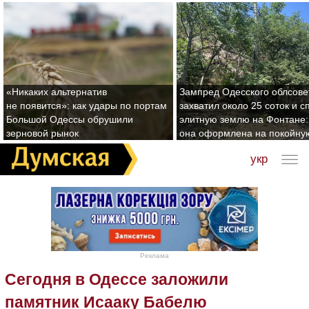
«Никаких альтернатив
Зампред Одесского облсове
не появится»: как удары по портам
захватил около 25 соток и с
Большой Одессы обрушили
элитную землю на Фонтане:
зерновой рынок
она оформлена на покойну
укр
Реклама
Сегодня в Одессе заложили
памятник Исааку Бабелю