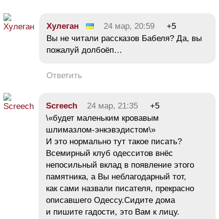
Хулеган
24 мар, 20:59
+5
Вы не читали рассказов Бабеля? Да, вы
пожалуй долбоёп…
Ответить
Screech
24 мар, 21:35
+5
\«будет маленьким кровавым
шлимазлом-энкэвэдистом\»
И это нормально тут такое писать?
Всемирный клуб одесситов внёс
непосильный вклад в появление этого
памятника, а Вы неблагодарный тот,
как сами назвали писателя, прекрасно
описавшего Одессу.Сидите дома
и пишите гадости, это Вам к лицу.