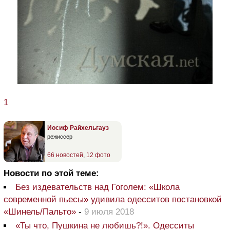
1
Иосиф Райхельгауз
режиссер
66 новостей
,
12 фото
Новости по этой теме:
Без издевательств над Гоголем: «Школа
современной пьесы» удивила одесситов постановкой
«Шинель/Пальто»
-
9 июля 2018
«Ты что, Пушкина не любишь?!». Одесситы