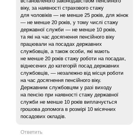
встановленого законодавством пенсійного
віку, за наявності страхового стажу
для чоловіків — не менше 25 років, для жінок
— не менше 20 років, у тому числі стажу
державної служби — не менше 10 років,
та які на час досягнення пенсійного віку
працювали на посадах державних
службовців, а також особи, які мають
не менше 20 років стажу роботи на посадах,
віднесених до категорій посад державних
службовців, — незалежно від місця роботи
на час досягнення пенсійного віку.
Державним службовцям у разі виходу
на пенсію при наявності стажу державної
служби не менше 10 років виплачується
грошова допомога в розмірі 10 місячних
посадових окладів.
Ответить