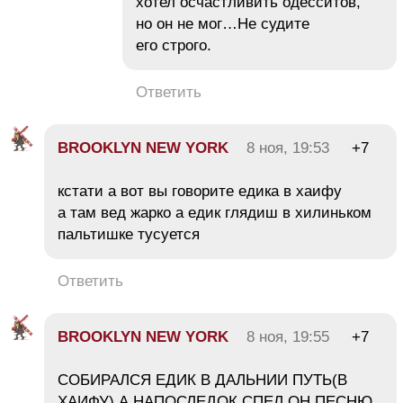
хотел осчастливить одесситов,
но он не мог…Не судите
его строго.
Ответить
BROOKLYN NEW YORK
8 ноя, 19:53
+7
кстати а вот вы говорите едика в хаифу
а там вед жарко а едик глядиш в хилиньком
пальтишке тусуется
Ответить
BROOKLYN NEW YORK
8 ноя, 19:55
+7
СОБИРАЛСЯ ЕДИК В ДАЛЬНИИ ПУТЬ(В
ХАИФУ) А НАПОСЛЕДОК СПЕЛ ОН ПЕСНЮ