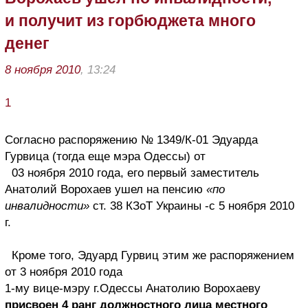
и получит из горбюджета много
денег
8 ноября 2010
, 13:24
1
Согласно
распоряжению
№ 1349/К-01
Эдуарда
Гурвица (тогда еще мэра Одессы) от
03 ноября 2010 года, его первый заместитель
Анатолий Ворохаев ушел на пенсию
«по
инвалидности»
ст.
38 КЗоТ Украины -с 5 ноября 2010
г.
Кроме того, Эдуард Гурвиц
этим же распоряжением
от 3 ноября
2010 года
1-му вице-мэру г.Одессы
Анатолию Ворохаеву
присвоен 4 ранг должностного лица местного