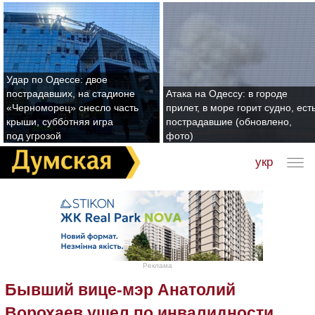
Удар по Одессе: двое
пострадавших, на стадионе
Атака на Одессу: в городе
«Черноморец» снесло часть
прилет, в море горит судно, ест
крыши, субботняя игра
пострадавшие (обновлено,
под угрозой
фото)
укр
Реклама
Бывший вице-мэр Анатолий
Ворохаев ушел по инвалидности,