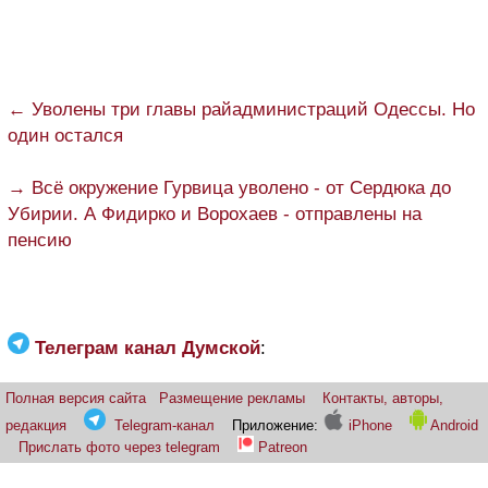
← Уволены три главы райадминистраций Одессы. Но
один остался
→ Всё окружение Гурвица уволено - от Сердюка до
Убирии. А Фидирко и Ворохаев - отправлены на
пенсию
Телеграм канал Думской
:
Полная версия сайта
Размещение рекламы
Контакты, авторы,
редакция
Telegram-канал
Приложение:
iPhone
Android
Прислать фото через telegram
Patreon