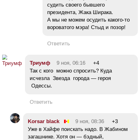
судить своего бывшего
президента, Жака Ширака.
А мы не можем осудить какого-то
вороватого мэра! Стыд и позор!
Ответить
Триумф
9 ноя, 06:16
+4
Так с кого можно спросить? Куда
исчезла Звезда города — героя
Одессы.
Ответить
Korsar black
9 ноя, 08:36
+3
Уже в Хайфе поискать надо. В Жабином
загашнике. Хотя он — бэдный,