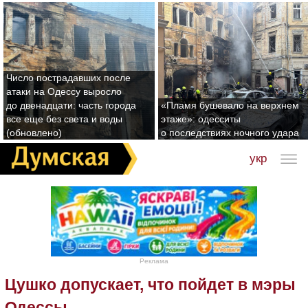
Число пострадавших после
атаки на Одессу выросло
до двенадцати: часть города
«Пламя бушевало на верхнем
все еще без света и воды
этаже»: одесситы
(обновлено)
о последствиях ночного удара
укр
Реклама
Цушко допускает, что пойдет в мэры
Одессы