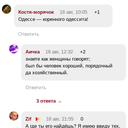
Костя-морячок
18 авг, 10:05
+1
Одессе — коренного одессита!
Ответить
Аичка
18 авг, 12:32
+2
знаете как женщины говорят;
был бы человек хороший, порядочный
да хозяйственный.
Ответить
3 ответа →
Zif
18 авг, 21:55
0
А где ты его найдёшь? Я имею ввиду тех,