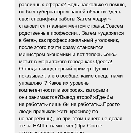
различных сферах? Ведь насколько я помню,
он был губернатором нашей области.Здесь
своя специфика работы.Затем «вдруг»
становится главным ментом страны.Совсем
родственные профессии…Затем «ударяется
в бега», как профессиональный уголовник,
после этого почти сразу становится
министром экономики и вот теперь «оно»
метит в мэры такого города как Одесса!
Отсюда вывод первый:пример Цушко
показывает, а кто вообще, какие спецы нами
управляют? Каков их уровень
компетентности в вопросах, каторыми
они занимаются?Вывод второй:«Где-бы
не работать-лишь бы не работать».Просто
люди привыкли жить красиво(что
не запретишь), но при этом ничего не делая,
т.е.за НАШ с вами счет.(При Союзе
это называлось тунеядство