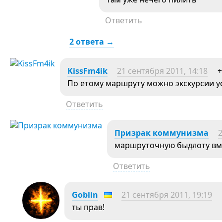
Ответить
2 ответа →
KissFm4ik
21 сентября 2011, 14:18
+
По етому маршруту можно экскурсии у
Ответить
Призрак коммунизма
2
маршруточную быдлоту вме
Ответить
Goblin
21 сентября 2011, 19:19
ты прав!