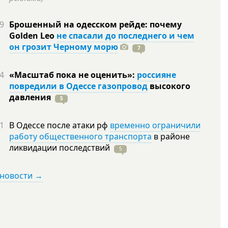
9
Брошенный на одесском рейде: почему
Golden Leo
не спасали до последнего и чем
он грозит Черному морю
7
4
«Масштаб пока не оценить»:
россияне
повредили в Одессе газопровод
высокого
давления
5
1
В Одессе после атаки рф
временно ограничили
работу общественного транспорта
в районе
ликвидации
последствий
5
 новости →