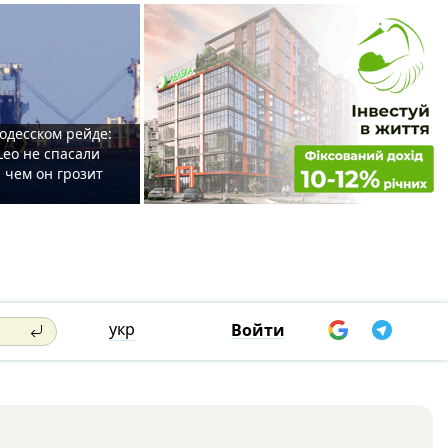
одесском рейде:
Leo не спасали
 чем он грозит
укр
Войти