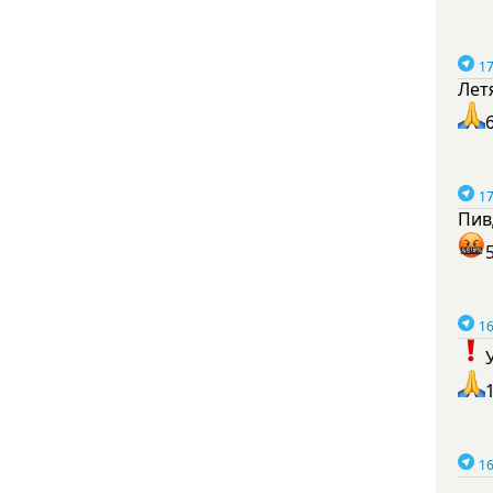
17
Лет
17
Пив
16
16