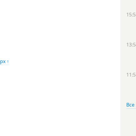
15:5
13:5
рх ↑
11:5
Все