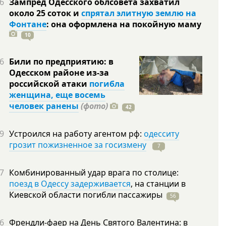
6
Зампред Одесского облсовета захватил
около 25 соток и
спрятал элитную землю на
Фонтане
: она оформлена на покойную
маму
10
6
Били по предприятию: в
Одесском районе из-за
российской атаки
погибла
женщина, еще восемь
человек ранены
(фото)
42
9
Устроился на работу агентом рф:
одесситу
грозит пожизненное за госизмену
7
7
Комбинированный удар врага по столице:
поезд в Одессу задерживается
, на станции в
Киевской области погибли
пассажиры
56
6
Френдли-фаер на День Святого Валентина: в