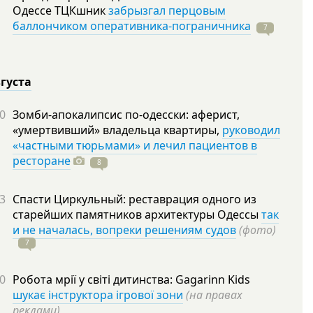
Одессе ТЦКшник
забрызгал перцовым
баллончиком оперативника-пограничника
7
вгуста
0
Зомби-апокалипсис по-одесски: аферист,
«умертвивший» владельца квартиры,
руководил
«частными тюрьмами» и лечил пациентов в
ресторане
8
3
Спасти Циркульный: реставрация одного из
старейших памятников архитектуры Одессы
так
и не началась, вопреки решениям судов
(фото)
7
0
Робота мрії у світі дитинства: Gagarinn Kids
шукає інструктора ігрової зони
(на правах
реклами)