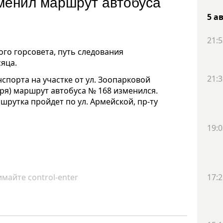
менил маршрут автобуса
5 а
21:5
го горсовета, путь следования
яца.
21:3
спорта на участке от ул. Зоопарковой
бря) маршрут автобуса № 168 изменился.
рутка пройдет по ул. Армейской, пр-ту
19:0
майте control-enter
17:2