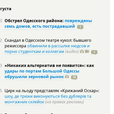
вгуста
3
Обстрел Одесского района:
повреждены
семь домов, есть пострадавший
1
2
Скандал в Одесском театре кукол: бывшего
режиссера
обвинили в рассылке нюдсов и
порно студенткам и коллегам
(видео)
4
3
«Никаких альтернатив не появится»: как
удары по портам Большой Одессы
обрушили зерновой рынок
16
5
Цирк на льоду представляє «Крижаний Оскар»:
шоу, де трюки виконуються без дублерів та
монтажних склейок
(на правах реклами)