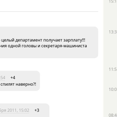
15:1
13:3
 целый департамент получает зарплату!!!
ния одной головы и секретаря-машиниста
11:5
:54
+4
 спилят наверно?!
10:0
бря 2011, 15:02
+3
08:4