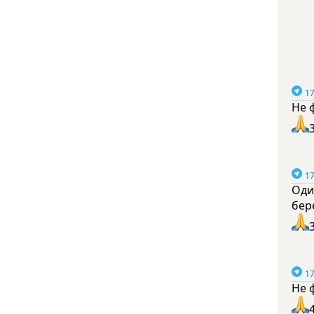
17
Не 
17
Оди
бер
17
Не 