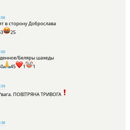
:06
ят в сторону Доброслава
63
25
:00
денное/Беляры шахеды
50
45
1
1
:59
Увага. ПОВІТРЯНА ТРИВОГА
1
:36