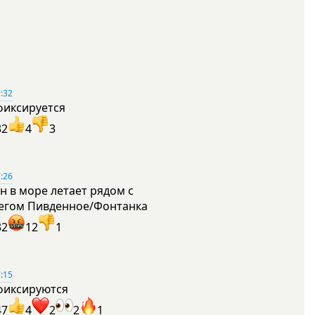
:32
фиксируется
32
4
3
:26
н в море летает рядом с
егом Пивденное/Фонтанка
32
12
1
:15
фиксируются
47
4
2
2
1