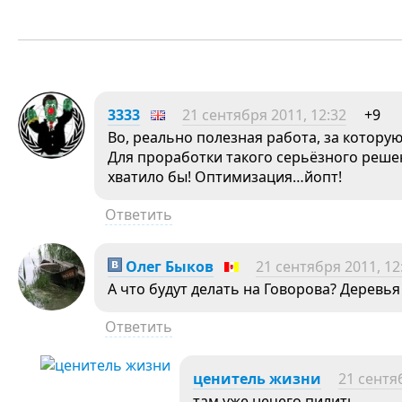
3333
21 сентября 2011, 12:32
+9
Во, реально полезная работа, за которую
Для проработки такого серьёзного реше
хватило бы! Оптимизация…йопт!
Ответить
Олег Быков
21 сентября 2011, 12
А что будут делать на Говорова? Деревья
Ответить
ценитель жизни
21 сентя
там уже нечего пилить