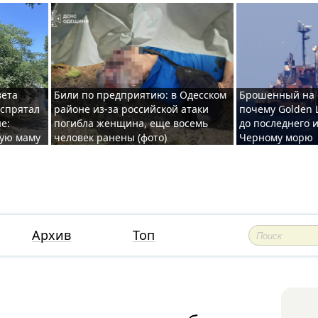
вета
Били по предприятию: в Одесском
Брошенный на 
 спрятал
районе из-за российской атаки
почему Golden 
е:
погибла женщина, еще восемь
до последнего и
ную маму
человек ранены (фото)
Черному морю
Архив
Топ