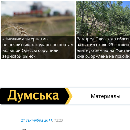
«Никаких альтернатив
Зампред Одесского облсо
не появится»: как удары по портам
захватил около 25 соток и
Большой Одессы обрушили
элитную землю на Фонтан
зерновой рынок
она оформлена на покой
Материалы
21 сентября 2011
, 12:23