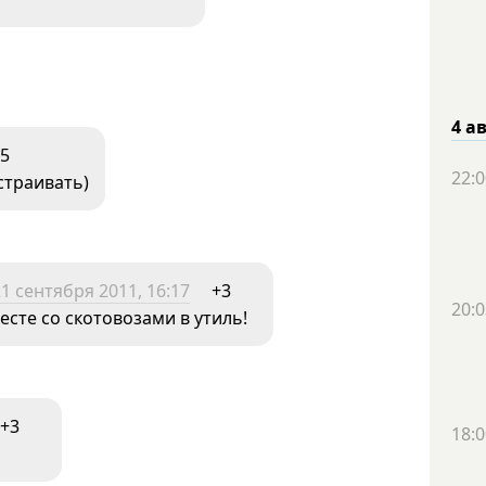
4 а
5
22:0
страивать)
1 сентября 2011, 16:17
+3
20:0
сте со скотовозами в утиль!
+3
18:0