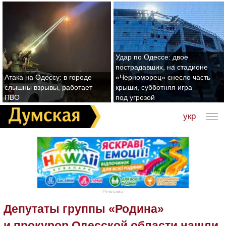
Удар по Одессе: двое
пострадавших, на стадионе
Атака на Одессу: в городе
«Черноморец» снесло часть
слышны взрывы, работает
крыши, субботняя игра
ПВО
под угрозой
укр
Реклама
Депутаты группы «Родина»
и прокурор Одесской области нашли