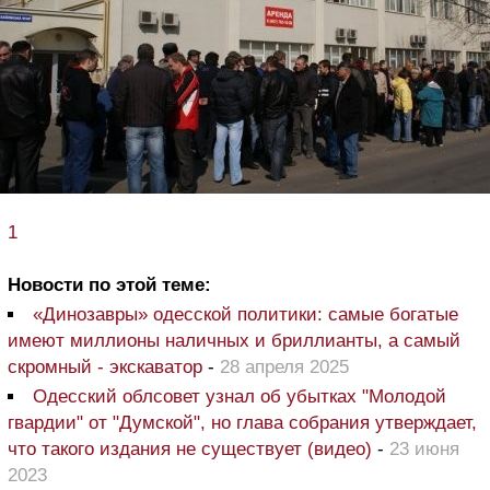
1
Новости по этой теме:
«Динозавры» одесской политики: самые богатые
имеют миллионы наличных и бриллианты, а самый
скромный - экскаватор
-
28 апреля 2025
Одесский облсовет узнал об убытках "Молодой
гвардии" от "Думской", но глава собрания утверждает,
что такого издания не существует (видео)
-
23 июня
2023