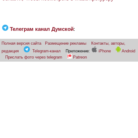
Телеграм канал Думской
:
Полная версия сайта
Размещение рекламы
Контакты, авторы,
редакция
Telegram-канал
Приложение:
iPhone
Android
Прислать фото через telegram
Patreon