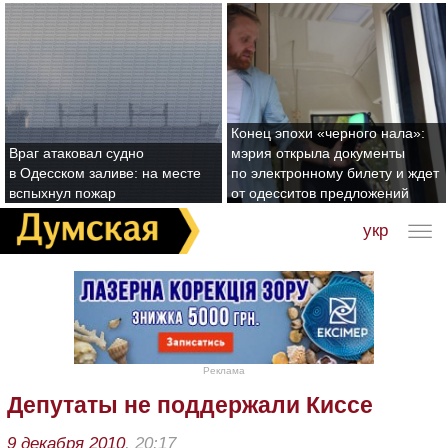
Конец эпохи «черного нала»:
Враг атаковал судно
мэрия открыла документы
в Одесском заливе: на месте
по электронному билету и ждет
вспыхнул пожар
от одесситов предложений
укр
Реклама
Депутаты не поддержали Киссе
9 декабря 2010
, 20:17