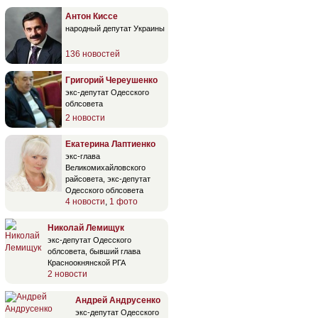
Антон Киссе
народный депутат Украины
136 новостей
Григорий Череушенко
экс-депутат Одесского
облсовета
2 новости
Екатерина Лаптиенко
экс-глава
Великомихайловского
райсовета, экс-депутат
Одесского облсовета
4 новости
,
1 фото
Николай Лемищук
экс-депутат Одесского
облсовета, бывший глава
Красноокнянской РГА
2 новости
Андрей Андрусенко
экс-депутат Одесского