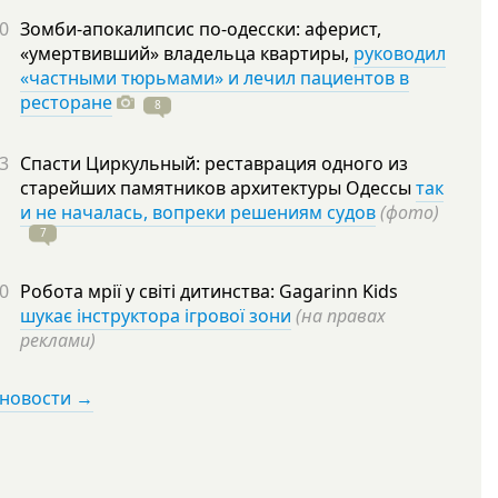
0
Зомби-апокалипсис по-одесски: аферист,
«умертвивший» владельца квартиры,
руководил
«частными тюрьмами» и лечил пациентов в
ресторане
8
3
Спасти Циркульный: реставрация одного из
старейших памятников архитектуры Одессы
так
и не началась, вопреки решениям судов
(фото)
7
0
Робота мрії у світі дитинства: Gagarinn Kids
шукає інструктора ігрової зони
(на правах
реклами)
 новости →