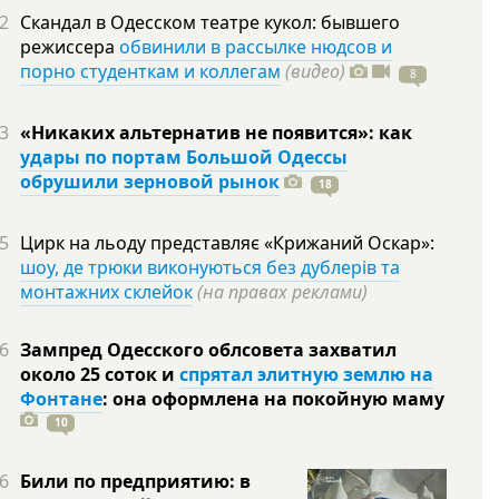
2
Скандал в Одесском театре кукол: бывшего
режиссера
обвинили в рассылке нюдсов и
порно студенткам и коллегам
(видео)
8
3
«Никаких альтернатив не появится»: как
удары по портам Большой Одессы
обрушили зерновой рынок
18
5
Цирк на льоду представляє «Крижаний Оскар»:
шоу, де трюки виконуються без дублерів та
монтажних склейок
(на правах реклами)
6
Зампред Одесского облсовета захватил
около 25 соток и
спрятал элитную землю на
Фонтане
: она оформлена на покойную
маму
10
6
Били по предприятию: в