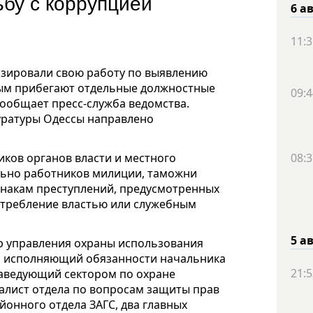
ьбу с коррупцией
6 а
е
11:3
изировали свою работу по выявлению
рым прибегают отдельные должностные
09:4
ообщает пресс-служба ведомства.
куратуры Одессы направлено
иков органов власти и местного
08:3
ельно работников милиции, таможни
знакам преступлений, предусмотренных
употребление властью или служебным
5 а
р управления охраны использования
а, исполняющий обязанности начальника
21:5
заведующий сектором по охране
алист отдела по вопросам защиты прав
йонного отдела ЗАГС, два главных