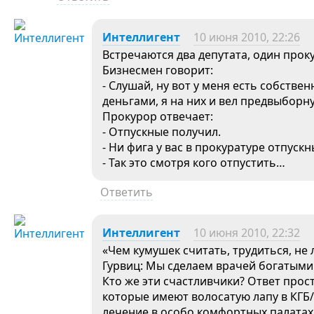
Интеллигент
10 июня 2010, 22:26
Встречаются два депутата, один прок
Бизнесмен говорит:
- Слушай, ну вот у меня есть собств
деньгами, я на них и вел предвыборн
Прокурор отвечает:
- Отпускные получил.
- Ни фига у вас в прокуратуре отпускн
- Так это смотря кого отпустить…
Ответить
Интеллигент
10 июня 2010, 22:32
«Чем кумушек считать, трудиться, не 
Гурвиц: Мы сделаем врачей богатыми.
Кто же эти счастливчики? Ответ прос
которые имеют волосатую лапу в КГБ/
лечение в особо комфортных палатах