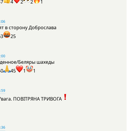
47
4
2
2
1
:06
ят в сторону Доброслава
63
25
:00
денное/Беляры шахеды
50
45
1
1
:59
Увага. ПОВІТРЯНА ТРИВОГА
1
:36