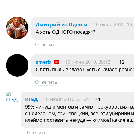
Дмитрий из Одессы
10 июня 2010, 19:
А хоть ОДНОГО посадят?
Ответить
smerb
10 июня 2010, 20:12
+12
Опять пыль в глаза.Пусть сначало разбер
Ответить
КГБД
10 июня 2010, 21:04
+4
99% чинуш и ментов и самих прокурорских- в
с боделаном, гриневецкий, все эти убириии 
клеймо поставить некуда — климов! какие е
Ответить