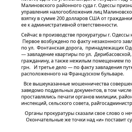
Малиновского районного суда г. Одессы приз
управления налогообложения лиц Малиновской
взятку в сумме 200 долларов США от гражданк
ее к административной ответственности.
Сейчас в производстве прокуратуры г. Одессы 
Первое возбуждено по факту незаконного за
по ул.
Фонтанская дорога,
принадлежащих Одес
— завладение квартиры по ул.
Дерибасовской,
гражданину, а также нежилым помещением по 
грн.
И третье дело — по факту завладения пу
расположенного на Французском бульваре.
Все вышеуказанные мошенничества совершен
заведомо поддельных документов, в том числе
проставлялись печати органов милиции, райо
инспекций, сельского совета, райгосадминист
Органы прокуратуры сказали свое слово о неч
Окончательные же точки над «и» поставит су