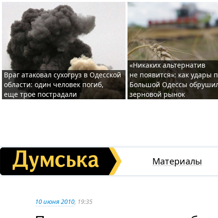
«Никаких альтернатив
Враг атаковал сухогруз в Одесской
не появится»: как удары 
области: один человек погиб,
Большой Одессы обруши
еще трое пострадали
зерновой рынок
Материалы
10 июня 2010
, 19:35