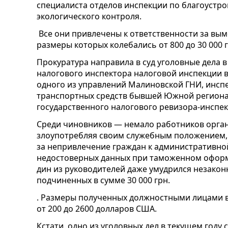
специалиста отделов инспекции по благоустро
экологического контроля.
Все они привлечены к ответственности за вым
размеры которых колебались от 800 до 30 000 г
Прокуратура направила в суд уголовные дела 
налогового инспектора налоговой инспекции 
одного из управлений Малиновской ГНИ, инсп
транспортных средств бывшей Южной региона
государственного налогового ревизора-инспе
Среди чиновников — немало работников орган
злоупотребляя своим служебным положением, 
за непривлечение граждан к административной
недостоверных данных при таможенном офор
дин из руководителей даже умудрился незакон
подчиненных в сумме 30 000 грн.
.
Размеры полученных должностными лицами взя
от 200 до 2600 долларов США.
Кстати, одно из уголовных дел в текущем году