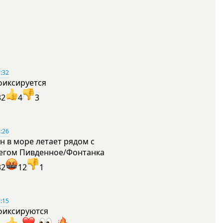
:32
фиксируется
32
4
3
:26
н в море летает рядом с
егом Пивденное/Фонтанка
32
12
1
:15
фиксируются