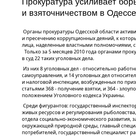
Прокуратура усиливает бор
и взяточничеством в Одесс
Органы прокуратуры Одесской области актив
и пресечению коррупционных деяний, к кото
лица, наделенные властными полномочиями, с
Только за 5 месяцев 2010 года органами про
в суд 22 таких уголовных дела.
Из них 8 уголовных дел - относительно работн
самоуправления, и 14 уголовных дел относит
и налоговой инспекции, возбужденных по при
статьями 368 - получение взятки, и 364 - зло
положением Уголовного кодекса Украины.
Среди фигурантов: государственный инспекто
живых ресурсов и регулирования рыболовств
отдела социально-экономического развития, 
окружающей природной среды, главный специ
потребителей, государственный специалист ра