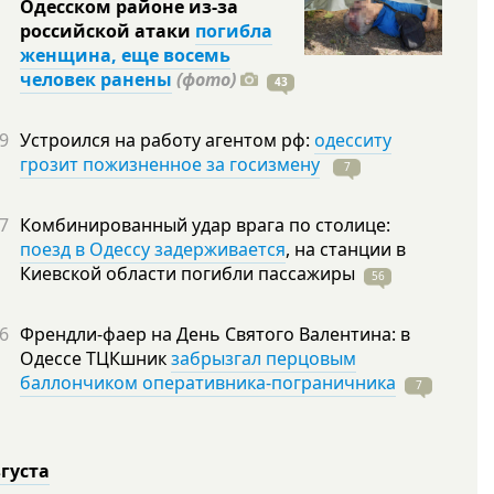
Одесском районе из-за
российской атаки
погибла
женщина, еще восемь
человек ранены
(фото)
43
9
Устроился на работу агентом рф:
одесситу
грозит пожизненное за госизмену
7
7
Комбинированный удар врага по столице:
поезд в Одессу задерживается
, на станции в
Киевской области погибли
пассажиры
56
6
Френдли-фаер на День Святого Валентина: в
Одессе ТЦКшник
забрызгал перцовым
баллончиком оперативника-пограничника
7
вгуста