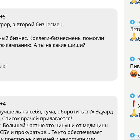
+5
17
урор, а второй бизнесмен.
Лет
енный бизнес. Коллеги-бизнесмены помогли
ую кампанию. А ты на какие шиши?
17
ые!
Пив
16
+4
лучше ль на себя, кума, оборотиться?» Эдуард
 Список врачей прилагается!
т. Большей частью это чинуши от медицины,
СБУ и прокуратуре… Те кто обеспечивает
16
 у престижных врачей и недоступними