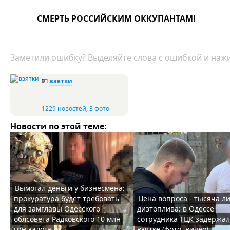
СМЕРТЬ РОССИЙСКИМ ОККУПАНТАМ!
Заметили ошибку? Выделяйте слова с ошибкой и нажи
💵
взятки
1229 новостей
,
3 фото
Новости по этой теме:
Вымогал деньги у бизнесмена:
прокуратура будет требовать
Цена вопроса - тысяча л
для замглавы Одесского
дизтоплива: в Одессе
облсовета Радковского 10 млн
сотрудника ТЦК задержал
грн залога
взятке (фото, видео)