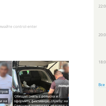
22:0
майте control-enter
20:0
18:0
Все
итров
Обещал снять с розыска и
и на
оформить фиктивную службу: на
Одесчине задержали офицера