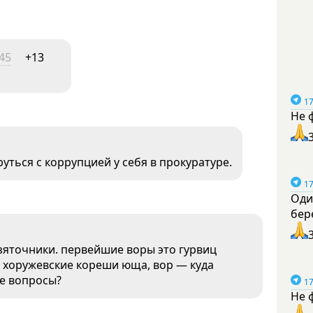
45
+13
17
Не 
уться с коррупцией у себя в прокуратуре.
17
Оди
бер
зяточники. первейшие воры это гурвиц
и хоружевские кореши юща, вор — куда
ще вопросы?
17
Не 