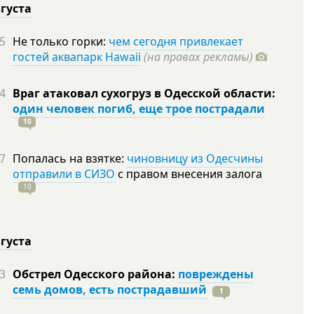
вгуста
5
Не только горки:
чем сегодня привлекает
гостей аквапарк Hawaii
(на правах рекламы)
4
Враг атаковал сухогруз в Одесской области:
один человек погиб, еще трое пострадали
10
7
Попалась на взятке:
чиновницу из Одесчины
отправили в СИЗО
с правом внесения залога
10
вгуста
3
Обстрел Одесского района:
повреждены
семь домов, есть пострадавший
1