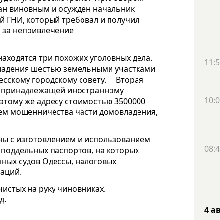
нан виновным и осужден начальник
 ГНИ, который требовал и получил
и за непривлечение
находятся три похожих уголовных дела.
11:5
владения шестью земельными участками
скому городскому совету.
Вторая
 принадлежащей иностранному
10:0
этому же адресу стоимостью 3500000
тем мошенничества части домовладения,
ы с изготовлением и использованием
08:4
 поддельных паспортов, на которых
нных судов Одессы, налоговых
раций.
истых на руку чиновниках.
д.
4 а