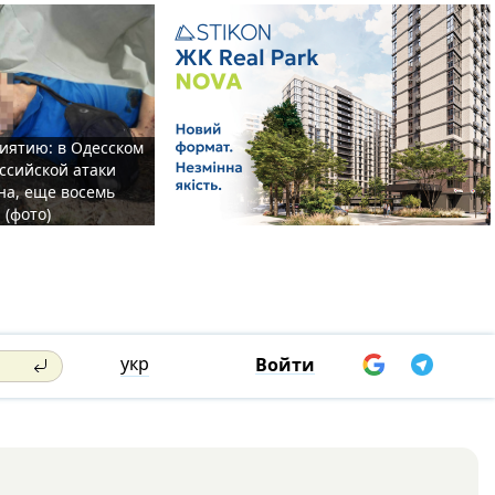
иятию: в Одесском
ссийской атаки
а, еще восемь
 (фото)
укр
Войти