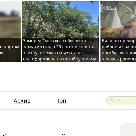
Зампред Одесского облсовета
Били по предпр
по портам
захватил около 25 соток и спрятал
районе из-за ро
ли
элитную землю на Фонтане:
погибла женщин
она оформлена на покойную маму
человек ранены
Архив
Топ