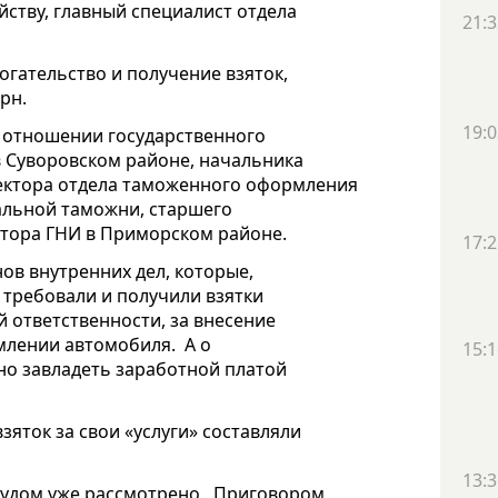
йству, главный специалист отдела
21:3
огательство и получение взяток,
рн.
19:0
в отношении государственного
в Суворовском районе, начальника
ектора отдела таможенного оформления
льной таможни, старшего
ктора ГНИ в Приморском районе.
17:2
ов внутренних дел, которые,
требовали и получили взятки
 ответственности, за внесение
млении автомобиля.
А о
15:1
но завладеть заработной платой
ток за свои «услуги» составляли
13:3
 судом уже рассмотрено.
Приговором