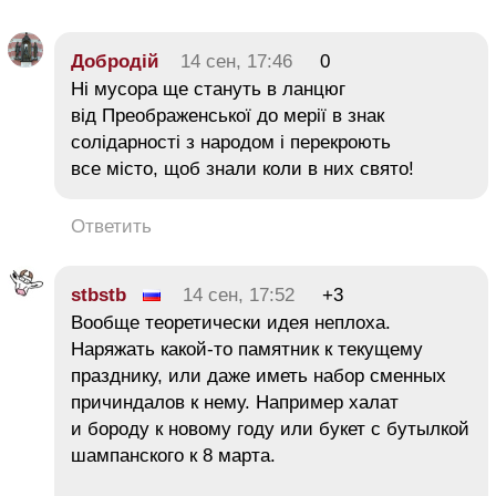
Добродій
14 сен, 17:46
0
Ні мусора ще стануть в ланцюг
від Преображенської до мерії в знак
солідарності з народом і перекроють
все місто, щоб знали коли в них свято!
Ответить
stbstb
14 сен, 17:52
+3
Вообще теоретически идея неплоха.
Наряжать какой-то памятник к текущему
празднику, или даже иметь набор сменных
причиндалов к нему. Например халат
и бороду к новому году или букет с бутылкой
шампанского к 8 марта.