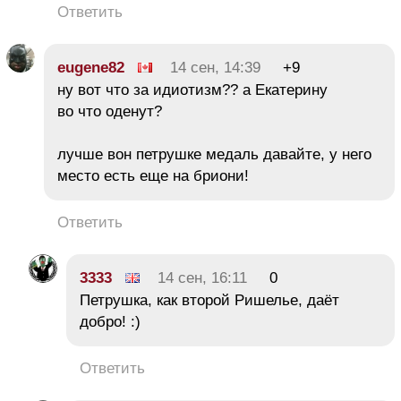
Ответить
eugene82
14 сен, 14:39
+9
ну вот что за идиотизм?? а Екатерину
во что оденут?
лучше вон петрушке медаль давайте, у него
место есть еще на бриони!
Ответить
3333
14 сен, 16:11
0
Петрушка, как второй Ришелье, даёт
добро! :)
Ответить