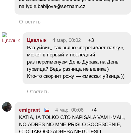
na lydie.babijova@seznam.cz
Ответить
Цвелык
4 мар, 00:02
+3
Раз уйвиц, так рьяно «перегибает палку»,
может в первый и последний
раз переименуем День Дурака на День
гурвица? Ведь разница не велика )
Кто-то скорчит рожу — «маска» уйвица ))
Ответить
emigrant
4 мар, 00:06
+4
KATIA, IA TOLKO CTO NAPISALA VAM I-MAIL,
NO ADRES NO MNE PRISLO SOOBSCENIE,
CTO TAKOGO ADRESA NETU, ESLI