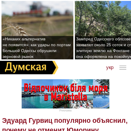
«Никаких альтернатив
Зампред Одесского облсове
не появится»: как удары по портам
захватил около 25 соток и с
Большой Одессы обрушили
элитную землю на Фонтане:
зерновой рынок
она оформлена на покойну
укр
Реклама
Эдуард Гурвиц популярно объяснил,
почему не отменит Юморину