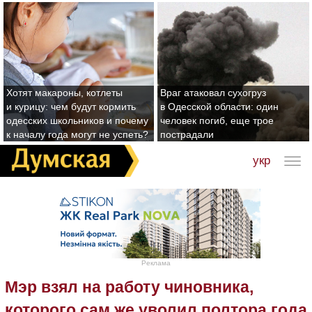
Хотят макароны, котлеты
Враг атаковал сухогруз
и курицу: чем будут кормить
в Одесской области: один
одесских школьников и почему
человек погиб, еще трое
к началу года могут не успеть?
пострадали
укр
Реклама
Мэр взял на работу чиновника,
которого сам же уволил полтора года