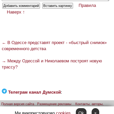
Правила
Наверх ↑
← В Одессе представят проект - «быстрый снимок»
современного детства
→ Между Одессой и Николаевом построят новую
трассу?
Телеграм канал Думской
:
Полная версия сайта
Размещение рекламы
Контакты, авторы,
редакция
Telegram-канал
Приложение:
iPhone
Android
Ми використовуємо
cookies
Ok
×