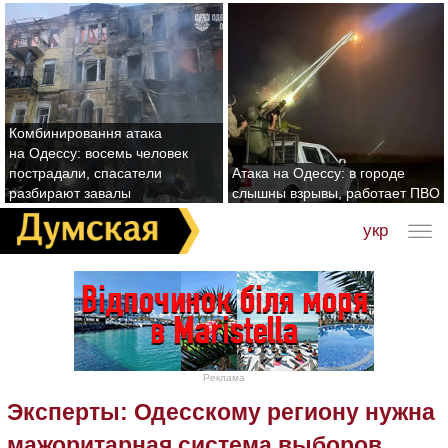
Комбинировання атака
на Одессу: восемь человек
пострадали, спасатели
Атака на Одессу: в городе
разбирают завалы
слышны взрывы, работает ПВО
укр
Реклама
Эксперты: Одесскому региону нужна
мажоритарная система выборов