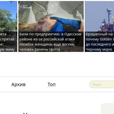
вета
Били по предприятию: в Одесском
Брошенный на 
 спрятал
районе из-за российской атаки
почему Golden 
е:
погибла женщина, еще восемь
до последнего и
ную маму
человек ранены (фото)
Черному морю
Архив
Топ