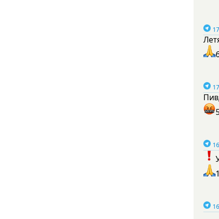
17
Лет
17
Пив
16
16