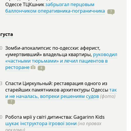
Одессе ТЦКшник
забрызгал перцовым
баллончиком оперативника-пограничника
7
вгуста
0
Зомби-апокалипсис по-одесски: аферист,
«умертвивший» владельца квартиры,
руководил
«частными тюрьмами» и лечил пациентов в
ресторане
8
3
Спасти Циркульный: реставрация одного из
старейших памятников архитектуры Одессы
так
и не началась, вопреки решениям судов
(фото)
7
0
Робота мрії у світі дитинства: Gagarinn Kids
шукає інструктора ігрової зони
(на правах
реклами)