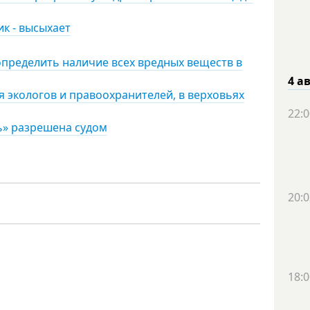
ик - высыхает
определить наличие всех вредных веществ в
4 а
я экологов и правоохранителей, в верховьях
22:0
ь» разрешена судом
20:0
18:0