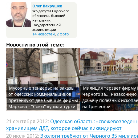
Олег Вахрушев
экс-депутат Одесского
облсовета, бывший
начальник
Государственной
экоинспекции
14 новостей
,
2 фото
Новости по этой теме:
Мусорные тендеры: на заказы
Милиция терзает фирму
от одесских коммунальщиков
Черного за... незаконную
претендуют две бывшие фирмы
добычу полезных ископа
Маркова - "Союз" купили турки
на Греческой
21 сентября 2012:
Одесская область: «свежевозведен
хранилищем ДДТ, которое сейчас ликвидируют
20 июля 2012:
Экологи требуют от Черного 35 миллио