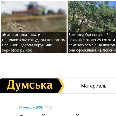
«Никаких альтернатив
Зампред Одесского облсо
не появится»: как удары по портам
захватил около 25 соток и
Большой Одессы обрушили
элитную землю на Фонтан
зерновой рынок
она оформлена на покой
Материалы
27 января 2009
, 14:06