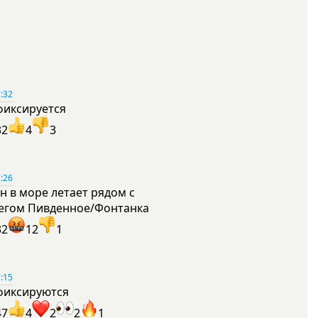
:32
фиксируется
32
4
3
:26
н в море летает рядом с
егом Пивденное/Фонтанка
32
12
1
:15
фиксируются
47
4
2
2
1