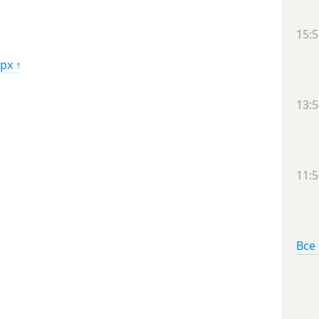
15:5
рх ↑
13:5
11:5
Все