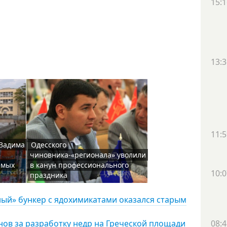
15:1
13:3
11:5
 Вадима
Одесского
чиновника-«регионала» уволили
емых
в канун профессионального
10:0
праздника
ный» бункер с ядохимикатами оказался старым
нов за разработку недр на Греческой площади
08:4