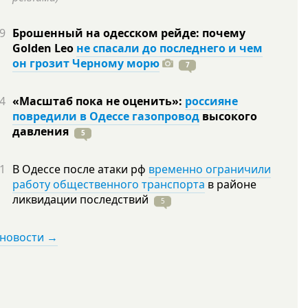
9
Брошенный на одесском рейде: почему
Golden Leo
не спасали до последнего и чем
он грозит Черному морю
7
4
«Масштаб пока не оценить»:
россияне
повредили в Одессе газопровод
высокого
давления
5
1
В Одессе после атаки рф
временно ограничили
работу общественного транспорта
в районе
ликвидации
последствий
5
 новости →