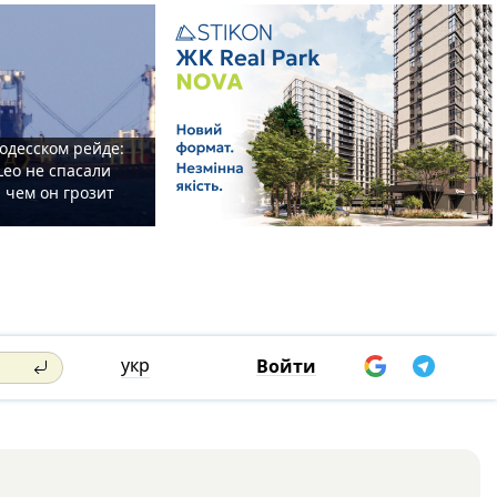
одесском рейде:
Leo не спасали
 чем он грозит
укр
Войти