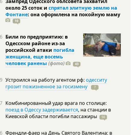
6
Зампред Одесского облсовета захватил
около 25 соток и
спрятал элитную землю на
Фонтане
: она оформлена на покойную
маму
10
6
Били по предприятию: в
Одесском районе из-за
российской атаки
погибла
женщина, еще восемь
человек ранены
(фото)
43
9
Устроился на работу агентом рф:
одесситу
грозит пожизненное за госизмену
7
7
Комбинированный удар врага по столице:
поезд в Одессу задерживается
, на станции в
Киевской области погибли
пассажиры
56
6
Френдли-фаер на День Святого Валентина: в