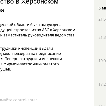
ство в Херсонском
ра
5 а
21:5
десской области была вынуждена
едущей строительство АЗС в Херсонском
ии заместитель руководителя ведомства
21:3
отрудники инспекции выдали
днако, невзирая на предписание
ся. Теперь сотрудники инспекции
19:0
ия фирмой-застройщиком этого
рушев.
17:2
майте control-enter