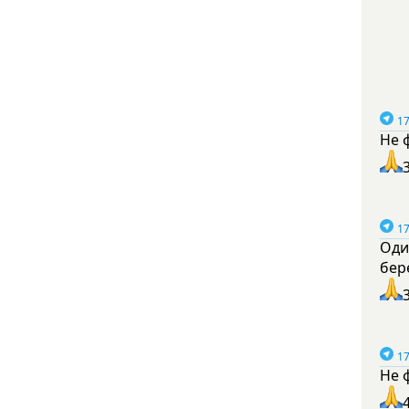
17
Не 
17
Оди
бер
17
Не 