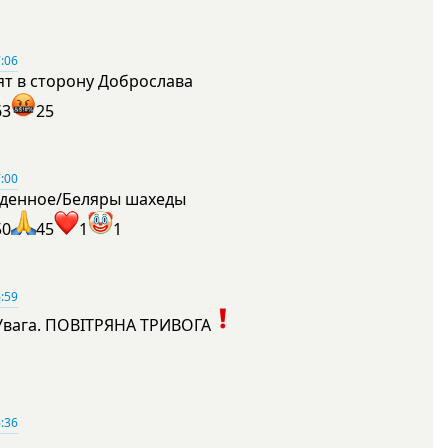
:06
ят в сторону Доброслава
63
25
:00
денное/Беляры шахеды
50
45
1
1
:59
Увага. ПОВІТРЯНА ТРИВОГА
1
:36