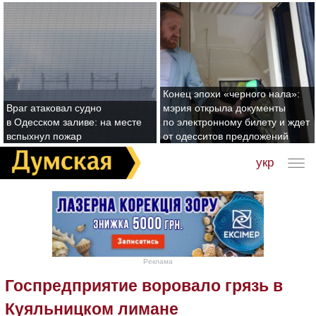
Конец эпохи «черного нала»:
Враг атаковал судно
мэрия открыла документы
в Одесском заливе: на месте
по электронному билету и ждет
вспыхнул пожар
от одесситов предложений
укр
Реклама
Госпредприятие воровало грязь в
Куяльницком лимане