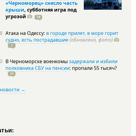
«Черноморец» снесло часть
крыши
, субботняя игра под
угрозой
14
8
Атака на Одессу:
в городе прилет, в море горит
судно, есть пострадавшие
(обновлено, фото)
2
0
В Черноморске военкомы
задержали и избили
полковника СБУ на пенсии
: пропали 55
тысяч?
34
 новости →
атьи: