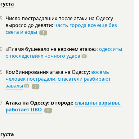
вгуста
5
Число пострадавших после атаки на Одессу
выросло до девяти:
часть города все еще без
света и воды
3
0
«Пламя бушевало на верхнем этаже»:
одесситы
о последствиях ночного удара
5
Комбинировання атака на Одессу:
восемь
человек пострадали, спасатели разбирают
завалы
6
7
Атака на Одессу: в городе
слышны взрывы,
работает ПВО
6
вгуста