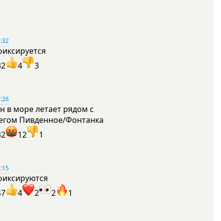
:32
фиксируется
32
4
3
:26
н в море летает рядом с
егом Пивденное/Фонтанка
32
12
1
:15
фиксируются
47
4
2
2
1