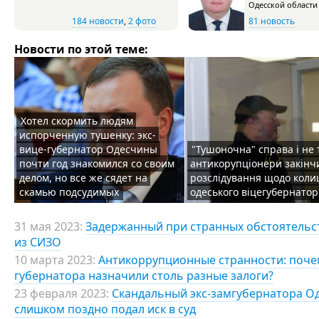
Одесской области
184 новости
,
2 фото
81 новость
Новости по этой теме:
Хотел скормить людям
испорченную тушенку: экс-
вице-губернатор Одесчины
"Тушоночна" справа і не 
почти год знакомился со своим
антикорупціонери закінч
делом, но все же сядет на
розслідування щодо кол
скамью подсудимых
одеського віцегубернатор
31 мая 2023:
Задержанный при странных обстоятельс
из СИЗО
10 марта 2023:
Антикоррупционные странности: поче
губернатора назначили столь разные залоги?
23 февраля 2023:
Скандальный экс-замгубернатора Од
слишком поздно подал иск в суд