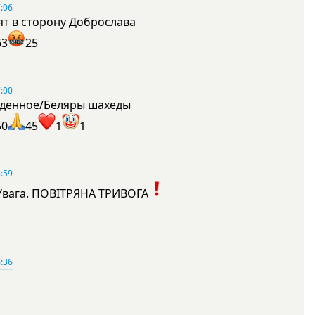
:06
ят в сторону Доброслава
63
25
:00
денное/Беляры шахеды
50
45
1
1
:59
Увага. ПОВІТРЯНА ТРИВОГА
1
:36