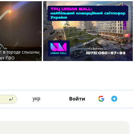
у: в городе слышны
ает ПВО
укр
Войти