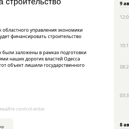
на строительство
9 а
12:0
к областного управления экономики
 будет финансировать строительство
10:1
о были заложены в рамках подготовки
ниями наших дорогих властей Одесса
тот объект лишили государственного
08:2
03:3
майте control-enter
8 а
тор