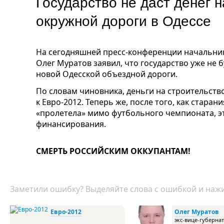
Государство не даст денег 
окружной дороги в Одессе
На сегодняшней пресс-конференции начальни
Олег Муратов заявил, что государство уже не
новой Одесской объездной дороги.
По словам чиновника, деньги на строительств
к Евро-2012. Теперь же, после того, как стара
«пролетела» мимо футбольного
чемпионата, э
финансирования.
СМЕРТЬ РОССИЙСКИМ ОККУПАНТАМ!
Заметили ошибку? Выделяйте слова с ошибкой и нажи
Евро-2012
Олег Муратов
экс-вице-губерна