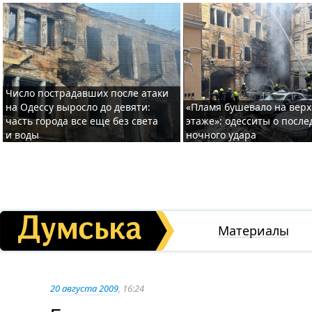
Число пострадавших после атаки
на Одессу выросло до девяти:
«Пламя бушевало на вер
часть города все еще без света
этаже»: одесситы о после
и воды
ночного удара
Материалы
20 августа 2009
, 16:24