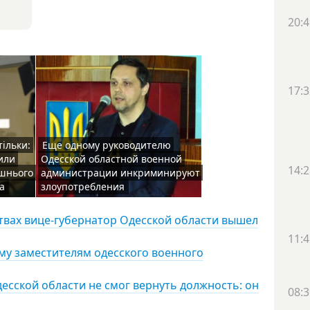
20:4
17:3
тільки:
Еще одному руководителю
или
Одесской областной военной
14:2
ишнього
администрации инкриминируют
а
злоупотребления
твах вице-губернатор Одесской области вышел
11:4
му заместителям одесского военного
есской области не смог вернуть должность: он
08:3