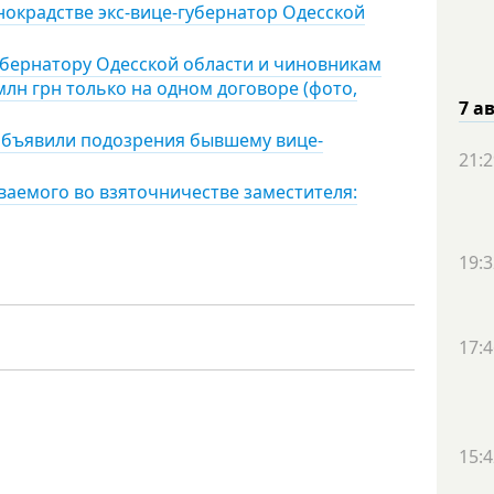
нокрадстве экс-вице-губернатор Одесской
убернатору Одесской области и чиновникам
н грн только на одном договоре (фото,
7 а
 объявили подозрения бывшему вице-
21:2
ваемого во взяточничестве заместителя:
19:3
17:4
15:4