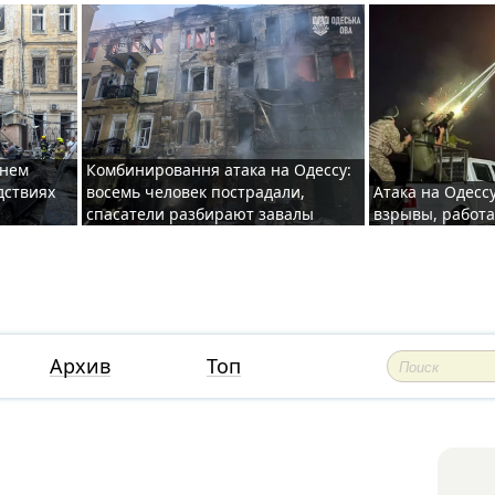
хнем
Комбинировання атака на Одессу:
дствиях
восемь человек пострадали,
Атака на Одесс
спасатели разбирают завалы
взрывы, работ
Архив
Топ