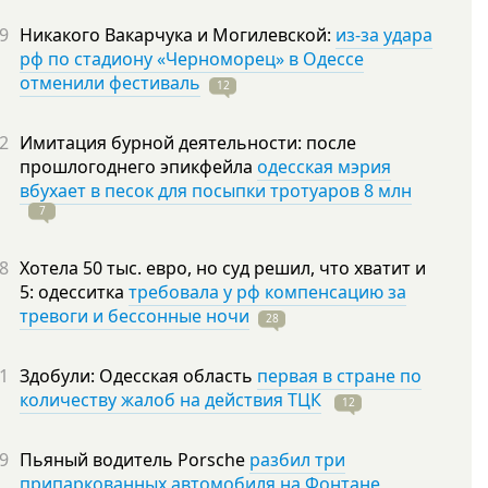
9
Никакого Вакарчука и Могилевской:
из-за удара
рф по стадиону «Черноморец» в Одессе
отменили фестиваль
12
2
Имитация бурной деятельности: после
прошлогоднего эпикфейла
одесская мэрия
вбухает в песок для посыпки тротуаров 8 млн
7
8
Хотела 50 тыс. евро, но суд решил, что хватит и
5: одесситка
требовала у рф компенсацию за
тревоги и бессонные ночи
28
1
Здобули: Одесская область
первая в стране по
количеству жалоб на действия ТЦК
12
9
Пьяный водитель Porsche
разбил три
припаркованных автомобиля на Фонтане