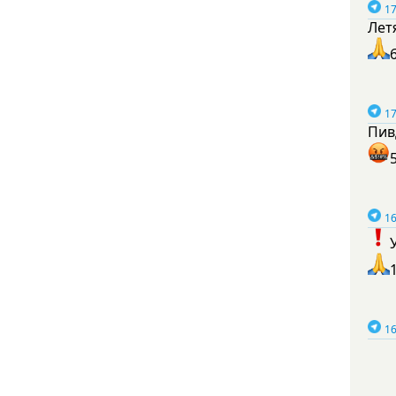
17
Лет
17
Пив
16
16