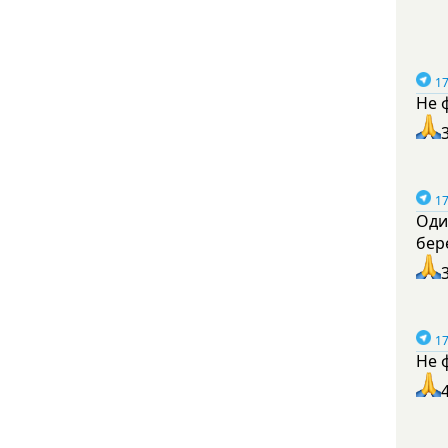
17
Не 
17
Оди
бер
17
Не 