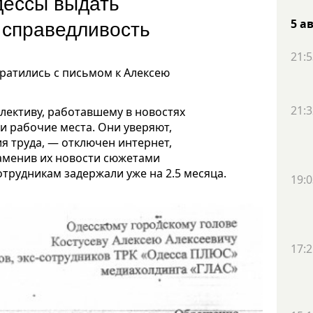
дессы выдать
ь справедливость
5 а
21:5
ратились с письмом к Алексею
21:3
лективу, работавшему в новостях
и рабочие места. Они уверяют,
я труда, — отключен интернет,
заменив их новости сюжетами
отрудникам задержали уже на 2.5 месяца.
19:0
17:2