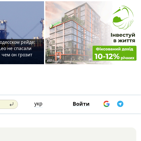
одесском рейде:
Leo не спасали
 чем он грозит
укр
Войти