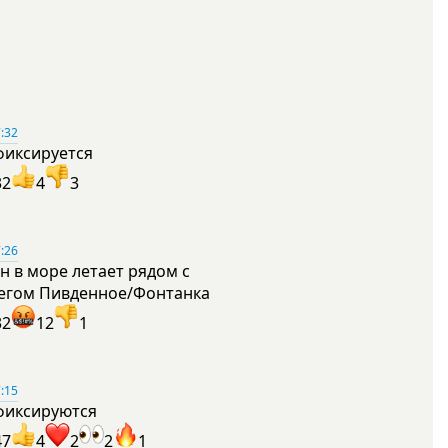
:32
фиксируется
32
4
3
:26
н в море летает рядом с
егом Пивденное/Фонтанка
32
12
1
:15
фиксируются
47
4
2
2
1