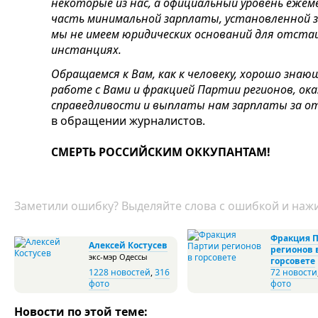
некоторые из нас, а официальный уровень еже
часть минимальной зарплаты, установленной 
мы не имеем юридических оснований для отстаи
инстанциях.
Обращаемся к Вам, как к человеку, хорошо знаю
работе с Вами и фракцией Партии регионов, ок
справедливости и выплаты нам зарплаты за о
в обращении журналистов.
СМЕРТЬ РОССИЙСКИМ ОККУПАНТАМ!
Заметили ошибку? Выделяйте слова с ошибкой и нажи
Фракция 
Алексей Костусев
регионов 
экс-мэр Одессы
горсовете
1228 новостей
,
316
72 новости
фото
фото
Новости по этой теме: