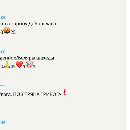
:06
ят в сторону Доброслава
63
25
:00
денное/Беляры шахеды
50
45
1
1
:59
Увага. ПОВІТРЯНА ТРИВОГА
1
:36