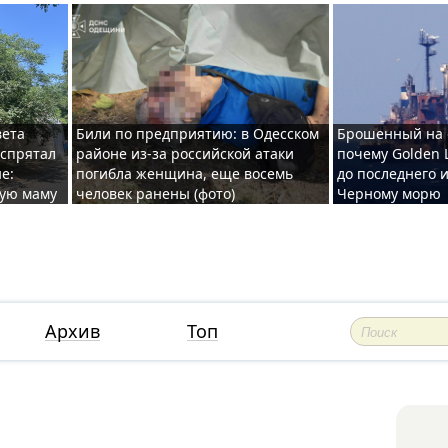
вета
Били по предприятию: в Одесском
Брошенный на 
 спрятал
районе из-за российской атаки
почему Golden 
е:
погибла женщина, еще восемь
до последнего и
ную маму
человек ранены (фото)
Черному морю
Архив
Топ