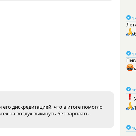
17
Лет
17
Пив
16
я его дискредитацией, что в итоге помогло
сех на воздух выкинуть без зарплаты.
16