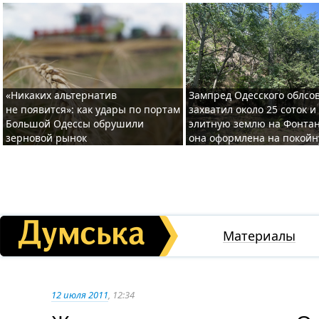
«Никаких альтернатив
Зампред Одесского облсо
не появится»: как удары по портам
захватил около 25 соток и
Большой Одессы обрушили
элитную землю на Фонтан
зерновой рынок
она оформлена на покой
Материалы
12 июля 2011
, 12:34