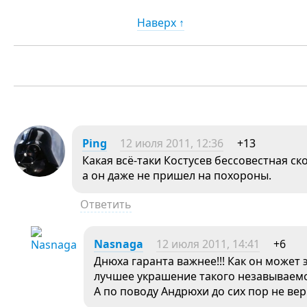
Наверх ↑
Ping
12 июля 2011, 12:36
+13
Какая всё-таки Костусев бессовестная ск
а он даже не пришел на похороны.
Ответить
Nasnaga
12 июля 2011, 14:41
+6
Днюха гаранта важнее!!! Как он может
лучшее украшение такого незавываемо
А по поводу Андрюхи до сих пор не в