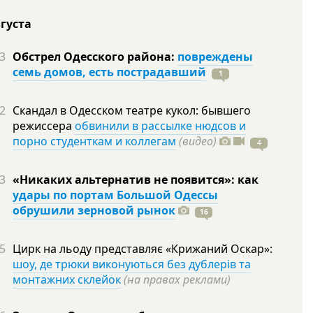
вгуста
3
Обстрел Одесского района:
повреждены
семь домов, есть пострадавший
1
2
Скандал в Одесском театре кукол: бывшего
режиссера
обвинили в рассылке нюдсов и
порно студенткам и коллегам
(видео)
4
3
«Никаких альтернатив не появится»: как
удары по портам Большой Одессы
обрушили зерновой рынок
16
5
Цирк на льоду представляє «Крижаний Оскар»:
шоу, де трюки виконуються без дублерів та
монтажних склейок
(на правах реклами)