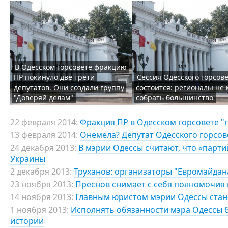
В Одесском горсовете фракцию
ПР покинуло две трети
Сессия Одесского горсове
депутатов. Они создали группу
состоится: регионалы не 
"Доверяй делам"
собрать большинство
22 февраля 2014:
Фракция ПР в Одесском горсовете "
13 февраля 2014:
Онемела? Депутат Одесского горсове
24 декабря 2013:
В мэрии Одессы считают, что «парт
Украины
2 декабря 2013:
Труханов: организаторы "Евромайдана
23 ноября 2013:
Преснов снимает с себя полномочия 
14 ноября 2013:
Главным юристом мэрии Одессы стан
1 ноября 2013:
Исполнять обязанности мэра Одессы б
истории