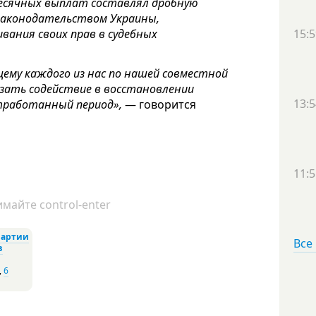
месячных выплат составлял дробную
законодательством Украины,
15:5
вания своих прав в судебных
щему каждого из нас по нашей совместной
азать содействие в восстановлении
13:5
тработанный период»,
— говорится
11:5
майте control-enter
Партии
Все
в
,
6