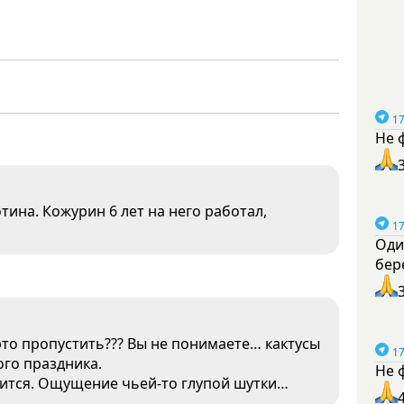
17
Не 
отина. Кожурин 6 лет на него работал,
17
Оди
бер
 это пропустить??? Вы не понимаете… кактусы
17
го праздника.
Не 
ерится. Ощущение чьей-то глупой шутки…