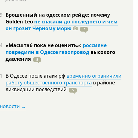
9
Брошенный на одесском рейде: почему
Golden Leo
не спасали до последнего и чем
он грозит Черному морю
7
4
«Масштаб пока не оценить»:
россияне
повредили в Одессе газопровод
высокого
давления
5
1
В Одессе после атаки рф
временно ограничили
работу общественного транспорта
в районе
ликвидации
последствий
5
 новости →