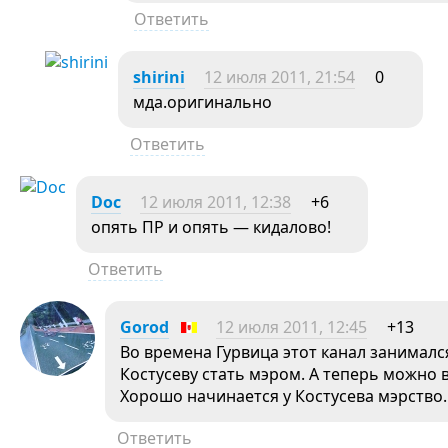
Ответить
shirini
12 июля 2011, 21:54
0
мда.оригинально
Ответить
Doc
12 июля 2011, 12:38
+6
опять ПР и опять — кидалово!
Ответить
Gorod
12 июля 2011, 12:45
+13
Во времена Гурвица этот канал занималс
Костусеву стать мэром. А теперь можно в
Хорошо начинается у Костусева мэрство.
Ответить