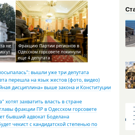
Ст
та не
Фракцию Партии регионов в
могут
Одесском горсовете покинули
еще 4 депутата
посыпалась": вышли уже три депутата
та перешла на язык жестов (фото, видео)
ийная дисциплина» выше закона и Конституции
" хотят захватить власть в стране
главы фракции ПР в Одесском горсовете
ет бывший адвокат Боделана
удет чекист с кандидатской степенью по