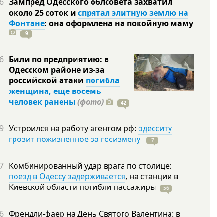
6
Зампред Одесского облсовета захватил
около 25 соток и
спрятал элитную землю на
Фонтане
: она оформлена на покойную
маму
9
6
Били по предприятию: в
Одесском районе из-за
российской атаки
погибла
женщина, еще восемь
человек ранены
(фото)
42
9
Устроился на работу агентом рф:
одесситу
грозит пожизненное за госизмену
7
7
Комбинированный удар врага по столице:
поезд в Одессу задерживается
, на станции в
Киевской области погибли
пассажиры
56
6
Френдли-фаер на День Святого Валентина: в