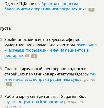
Одессе ТЦКшник
забрызгал перцовым
баллончиком оперативника-пограничника
7
вгуста
0
Зомби-апокалипсис по-одесски: аферист,
«умертвивший» владельца квартиры,
руководил
«частными тюрьмами» и лечил пациентов в
ресторане
8
3
Спасти Циркульный: реставрация одного из
старейших памятников архитектуры Одессы
так
и не началась, вопреки решениям судов
(фото)
7
0
Робота мрії у світі дитинства: Gagarinn Kids
шукає інструктора ігрової зони
(на правах
реклами)