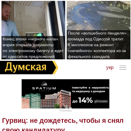
После «волшебного пенделя»:
Конец эпохи «черного нала»:
громада под Одессой тратит
мэрия открыла документы
6 миллионов на ремонт
по электронному билету и ждет
«ничейного» коллектора из-за
от одесситов предложений
фекального скандала
укр
Реклама
Гурвиц: не дождетесь, чтобы я снял
свою кандидатуру