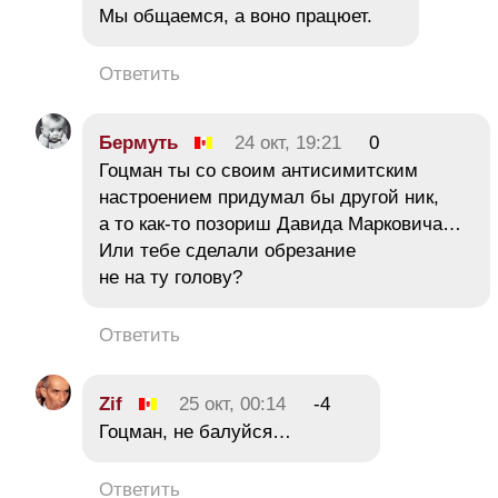
Мы общаемся, а воно працюет.
Ответить
Бермуть
24 окт, 19:21
0
Гоцман ты со своим антисимитским
настроением придумал бы другой ник,
а то как-то позориш Давида Марковича…
Или тебе сделали обрезание
не на ту голову?
Ответить
Zif
25 окт, 00:14
-4
Гоцман, не балуйся…
Ответить