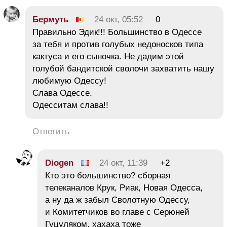
Бермуть
24 окт, 05:52
0
Правильно Эдик!!! Большинство в Одессе
за тебя и против голубых недоносков типа
кактуса и его сыночка. Не дадим этой
голубой бандитской сволочи захватить нашу
любимую Одессу!
Слава Одессе.
Одесситам слава!!
Ответить
Diogen
24 окт, 11:39
+2
Кто это большинство? сборная
телеканалов Крук, Риак, Новая Одесса,
а ну да ж забыл Сволотную Одессу,
и Комитетчиков во главе с Серюней
Гуцуляком, хахаха тоже