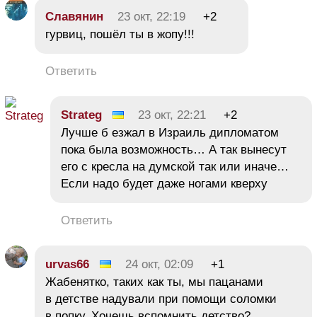
Славянин
23 окт, 22:19
+2
гурвиц, пошёл ты в жопу!!!
Ответить
Strateg
23 окт, 22:21
+2
Лучше б езжал в Израиль дипломатом
пока была возможность… А так вынесут
его с кресла на думской так или иначе…
Если надо будет даже ногами кверху
Ответить
urvas66
24 окт, 02:09
+1
Жабенятко, таких как ты, мы пацанами
в детстве надували при помощи соломки
в попку. Хочешь вспомнить детство?