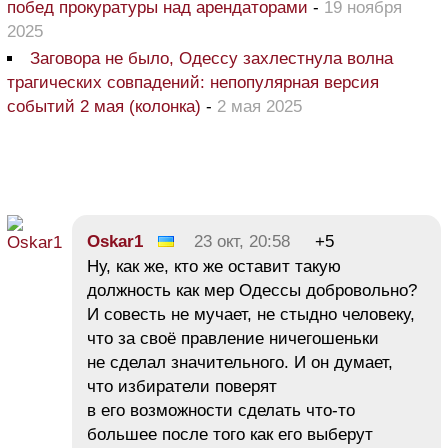
побед прокуратуры над арендаторами
-
19 ноября
2025
Заговора не было, Одессу захлестнула волна
трагических совпадений: непопулярная версия
событий 2 мая (колонка)
-
2 мая 2025
Oskar1
23 окт, 20:58
+5
Ну, как же, кто же оставит такую
должность как мер Одессы добровольно?
И совесть не мучает, не стыдно человеку,
что за своё правление ничегошеньки
не сделал значительного. И он думает,
что избиратели поверят
в его возможности сделать что-то
большее после того как его выберут