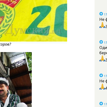
17
Не 
17
соров?
Оди
бер
17
Не 
17