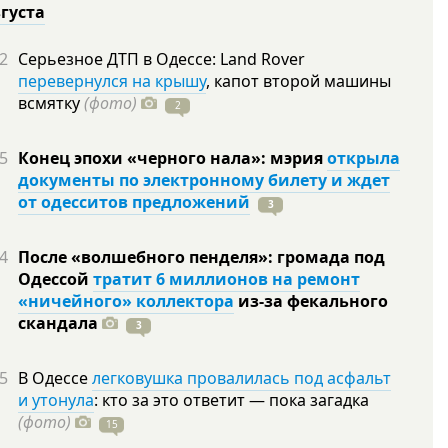
вгуста
2
Серьезное ДТП в Одессе: Land Rover
перевернулся на крышу
, капот второй машины
всмятку
(фото)
2
5
Конец эпохи «черного нала»: мэрия
открыла
документы по электронному билету и ждет
от одесситов предложений
3
4
После «волшебного пенделя»: громада под
Одессой
тратит 6 миллионов на ремонт
«ничейного» коллектора
из-за фекального
скандала
3
5
В Одессе
легковушка провалилась под асфальт
и утонула
: кто за это ответит — пока загадка
(фото)
15