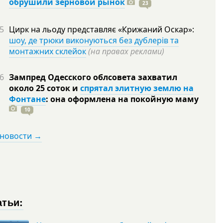
обрушили зерновой рынок
23
5
Цирк на льоду представляє «Крижаний Оскар»:
шоу, де трюки виконуються без дублерів та
монтажних склейок
(на правах реклами)
6
Зампред Одесского облсовета захватил
около 25 соток и
спрятал элитную землю на
Фонтане
: она оформлена на покойную
маму
10
 новости →
атьи: