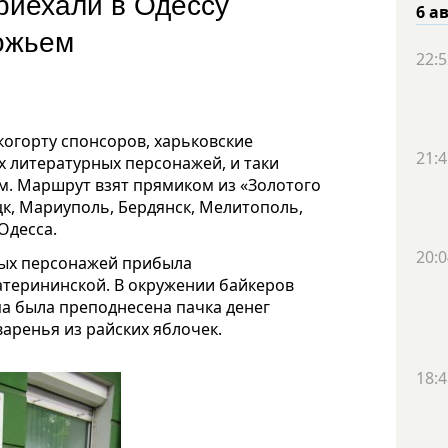
риехали в Одессу
6 а
ожьем
22:5
когорту спонсоров, харьковские
21:4
 литературных персонажей, и таки
м. Маршрут взят прямиком из «Золотого
ецк, Мариуполь, Бердянск, Мелитополь,
Одесса.
20:0
ных персонажей прибыла
атерининской. В окружении байкеров
па была преподнесена пачка денег
варенья из райских яблочек.
18:4