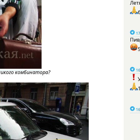
Лет
17
Пив
16
еликого комбинатора?
16