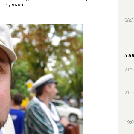
 не узнает.
08:3
5 а
21:5
21:3
19:0