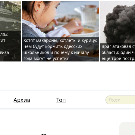
ля»:
тит
Хотят макароны, котлеты и курицу:
чем будут кормить одесских
Враг атаковал с
з-за
школьников и почему к началу
области: один ч
года могут не успеть?
еще трое постр
Архив
Топ