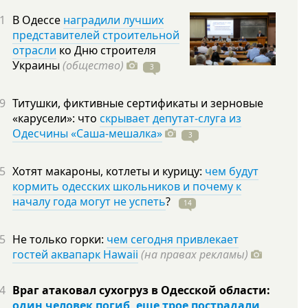
1
В Одессе
наградили лучших
представителей строительной
отрасли
ко Дню строителя
Украины
(общество)
3
9
Титушки, фиктивные сертификаты и зерновые
«карусели»: что
скрывает депутат-слуга из
Одесчины «Саша-мешалка»
3
5
Хотят макароны, котлеты и курицу:
чем будут
кормить одесских школьников и почему к
началу года могут не успеть
?
14
5
Не только горки:
чем сегодня привлекает
гостей аквапарк Hawaii
(на правах рекламы)
4
Враг атаковал сухогруз в Одесской области:
один человек погиб, еще трое пострадали