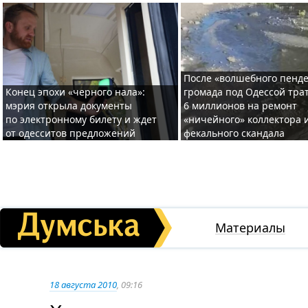
После «волшебного пенде
Конец эпохи «черного нала»:
громада под Одессой тра
мэрия открыла документы
6 миллионов на ремонт
по электронному билету и ждет
«ничейного» коллектора и
от одесситов предложений
фекального скандала
Материалы
18 августа 2010
, 09:16