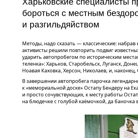
Харьковские специалисты п
бороться с местным бездор
и разгильдяйством
Методы, надо сказать — классические: набрав 
активисты решили повторить подвиг известных
ударить автопробегом по историческим места
теленка»: Харьков, Старобельск, Луганск, Дон
Ноавая Каховка, Херсон, Николаев, и, наконец, 
В завершении автопробега парочка легендар
к «мемориальной доске» Остапу Бендеру на Ек
и просто сочувствующих, к месту работы Оста
на блюдечке с голубой каёмочкой, да баночка 