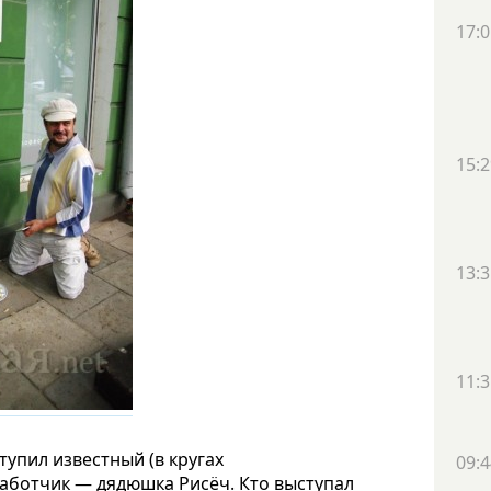
17:0
15:2
13:3
11:3
тупил известный (в кругах
09:4
аботчик — дядюшка Рисёч. Кто выступал