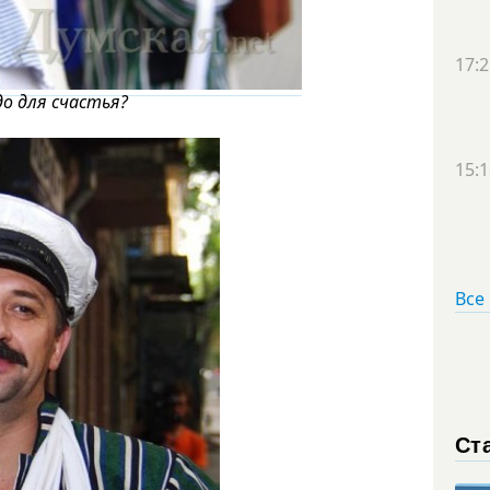
17:2
до для счастья?
15:1
Все
Ст