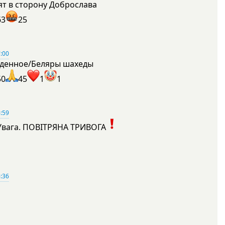
ят в сторону Доброслава
63
25
:00
денное/Беляры шахеды
50
45
1
1
:59
Увага. ПОВІТРЯНА ТРИВОГА
1
:36