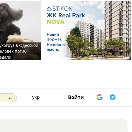
ухогруз в Одесской
еловек погиб,
адали
укр
Войти