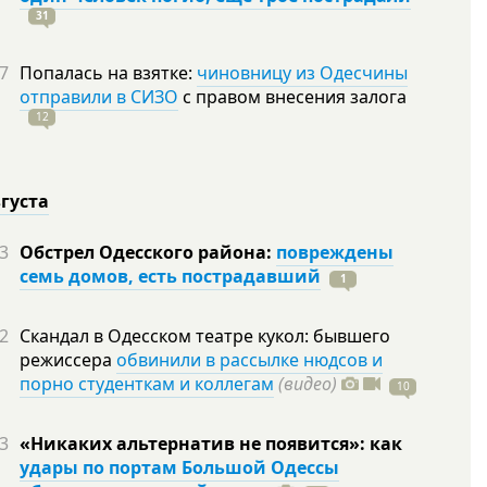
31
7
Попалась на взятке:
чиновницу из Одесчины
отправили в СИЗО
с правом внесения залога
12
вгуста
3
Обстрел Одесского района:
повреждены
семь домов, есть пострадавший
1
2
Скандал в Одесском театре кукол: бывшего
режиссера
обвинили в рассылке нюдсов и
порно студенткам и коллегам
(видео)
10
3
«Никаких альтернатив не появится»: как
удары по портам Большой Одессы