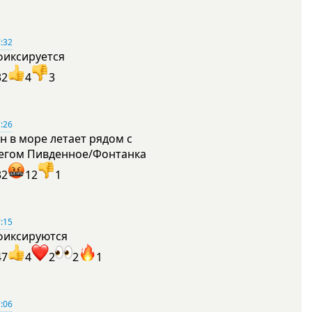
:32
фиксируется
32
4
3
:26
н в море летает рядом с
егом Пивденное/Фонтанка
32
12
1
:15
фиксируются
47
4
2
2
1
:06