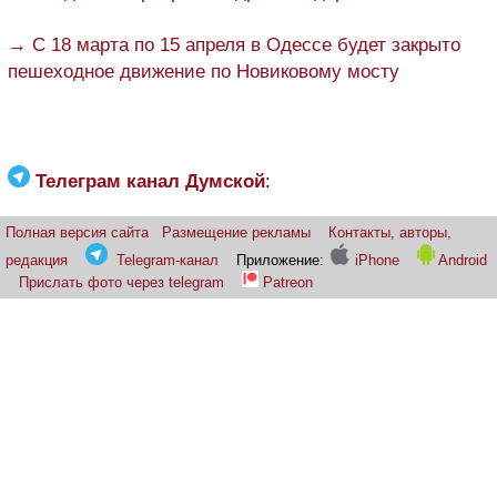
→ C 18 марта по 15 апреля в Одессе будет закрыто
пешеходное движение по Новиковому мосту
Телеграм канал Думской
:
Полная версия сайта
Размещение рекламы
Контакты, авторы,
редакция
Telegram-канал
Приложение:
iPhone
Android
Прислать фото через telegram
Patreon