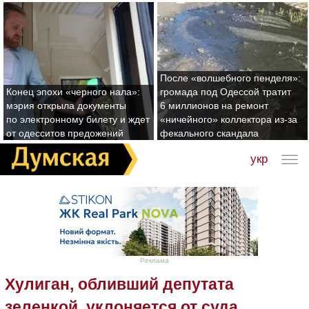
После «волшебного пенделя»:
Конец эпохи «черного нала»:
громада под Одессой тратит
мэрия открыла документы
6 миллионов на ремонт
по электронному билету и ждет
«ничейного» коллектора из-за
от одесситов предожений
фекального скандала
укр
Реклама
Хулиган, обливший депутата
зеленкой, уклоняется от суда