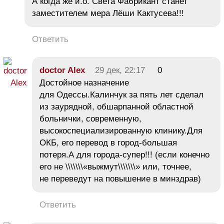
А когда же и.о. Света Фабрикант станет
заместителем мера Лёши Кактусева!!!
Ответить
doctor Alex
29 дек, 22:17
0
Достойное назначение
для Одессы.Калинчук за пять лет сделал
из заурядной, обшарпанной областной
больнички, современную,
высокоспециализированную клинику.Для
ОКБ, его перевод в город-большая
потеря.А для города-супер!!! (если конечно
его не \\\\\\\«выжмут\\\\\\\» или, точнее,
не переведут на повышение в минздрав)
Ответить