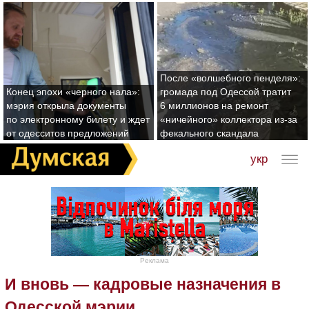
После «волшебного пенделя»:
Конец эпохи «черного нала»:
громада под Одессой тратит
мэрия открыла документы
6 миллионов на ремонт
по электронному билету и ждет
«ничейного» коллектора из-за
от одесситов предложений
фекального скандала
укр
Реклама
И вновь — кадровые назначения в
Одесской мэрии