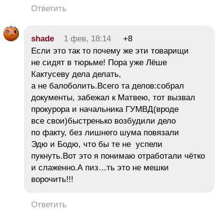
Ответить
shade
1 фев, 18:14
+8
Если это так то почему же эти товарищи
не сидят в тюрьме! Пора уже Лёше
Кактусеву дела делать,
а не балоболить.Всего та делов:собрал
документы, забежал к Матвею, тот вызвал
прокурора и начальника ГУМВД(вроде
все свои)быстренько возбудили дело
по факту, без лишнего шума повязали
Эдю и Бодю, что бы те не успели
пукнуть.Вот это я понимаю отработали чётко
и слаженно.А пиз…ть это не мешки
ворочить!!!
Ответить