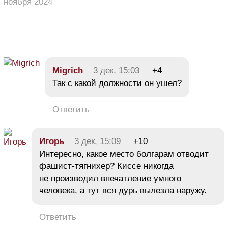
ноября 2024
Migrich
3 дек, 15:03
+4
Так с какой должности он ушел?
Ответить
Игорь
3 дек, 15:09
+10
Интересно, какое место болгарам отводит
фашист-тягнихер? Киссе никогда
не производил впечатление умного
человека, а тут вся дурь вылезла наружу.
Ответить