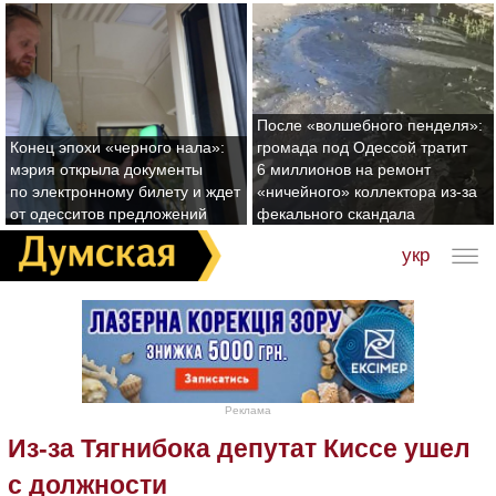
После «волшебного пенделя»:
Конец эпохи «черного нала»:
громада под Одессой тратит
мэрия открыла документы
6 миллионов на ремонт
по электронному билету и ждет
«ничейного» коллектора из-за
от одесситов предложений
фекального скандала
укр
Реклама
Из-за Тягнибока депутат Киссе ушел
с должности