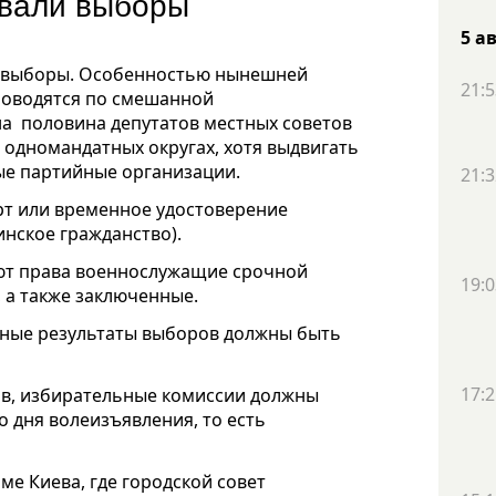
овали выборы
5 а
ись выборы. Особенностью нынешней
21:5
роводятся по смешанной
а половина депутатов местных советов
 одномандатных округах, хотя выдвигать
ные партийные организации.
21:3
рт или временное удостоверение
нское гражданство).
ют права военнослужащие срочной
19:0
 а также заключенные.
льные результаты выборов должны быть
17:2
ов, избирательные комиссии должны
о дня волеизъявления, то есть
ме Киева, где городской совет