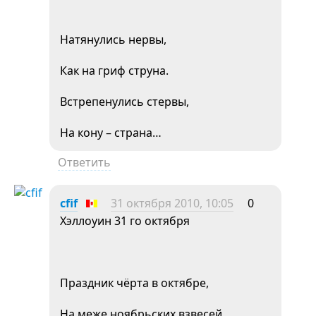
Натянулись нервы,
Как на гриф струна.
Встрепенулись стервы,
На кону – страна…
Ответить
cfif
31 октября 2010, 10:05
0
Хэллоуин 31 го октября
Праздник чёрта в октябре,
На меже ноябрьских взвесей