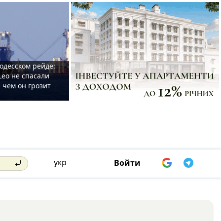
одесском рейде:
Leo не спасали
 чем он грозит
укр
Войти