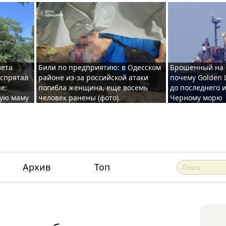
вета
Били по предприятию: в Одесском
Брошенный на 
 спрятал
районе из-за российской атаки
почему Golden 
е:
погибла женщина, еще восемь
до последнего и
ную маму
человек ранены (фото)
Черному морю
Архив
Топ