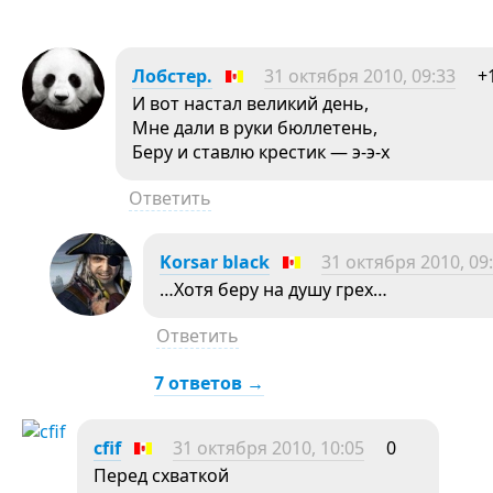
Лобстер.
31 октября 2010, 09:33
+
И вот настал великий день,
Мне дали в руки бюллетень,
Беру и ставлю крестик — э-э-х
Ответить
Korsar black
31 октября 2010, 09
…Хотя беру на душу грех…
Ответить
7 ответов →
cfif
31 октября 2010, 10:05
0
Перед схваткой