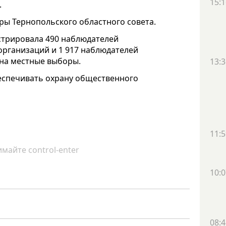
15:1
.
ры Тернопольского областного совета.
стрировала 490 наблюдателей
организаций и 1 917 наблюдателей
на местные выборы.
13:3
беспечивать охрану общественного
11:5
майте control-enter
10:0
08:4