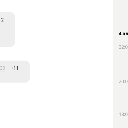
12
4 а
22:0
:39
+11
20:0
18:0