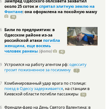
6
Зампред Одесского облсовета захватил
около 25 соток и
спрятал элитную землю на
Фонтане
: она оформлена на покойную
маму
10
6
Били по предприятию: в
Одесском районе из-за
российской атаки
погибла
женщина, еще восемь
человек ранены
(фото)
42
9
Устроился на работу агентом рф:
одесситу
грозит пожизненное за госизмену
7
7
Комбинированный удар врага по столице:
поезд в Одессу задерживается
, на станции в
Киевской области погибли
пассажиры
56
6
Френдли-фаер на День Святого Валентина: в