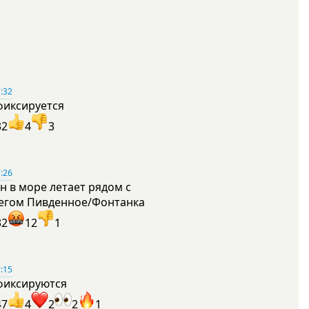
:32
фиксируется
32
4
3
:26
н в море летает рядом с
егом Пивденное/Фонтанка
32
12
1
:15
фиксируются
47
4
2
2
1