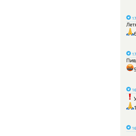
17
Лет
17
Пив
16
16