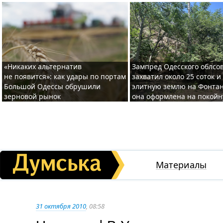
«Никаких альтернатив
Зампред Одесского облсо
не появится»: как удары по портам
захватил около 25 соток и
Большой Одессы обрушили
элитную землю на Фонтан
зерновой рынок
она оформлена на покой
Материалы
31 октября 2010
, 08:58