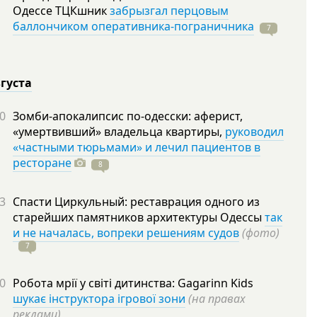
Одессе ТЦКшник
забрызгал перцовым
баллончиком оперативника-пограничника
7
вгуста
0
Зомби-апокалипсис по-одесски: аферист,
«умертвивший» владельца квартиры,
руководил
«частными тюрьмами» и лечил пациентов в
ресторане
8
3
Спасти Циркульный: реставрация одного из
старейших памятников архитектуры Одессы
так
и не началась, вопреки решениям судов
(фото)
7
0
Робота мрії у світі дитинства: Gagarinn Kids
шукає інструктора ігрової зони
(на правах
реклами)