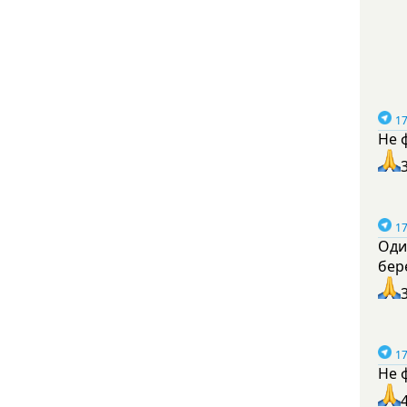
17
Не 
17
Оди
бер
17
Не 