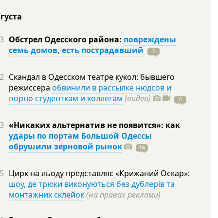
вгуста
3
Обстрел Одесского района:
повреждены
семь домов, есть пострадавший
1
2
Скандал в Одесском театре кукол: бывшего
режиссера
обвинили в рассылке нюдсов и
порно студенткам и коллегам
(видео)
6
3
«Никаких альтернатив не появится»: как
удары по портам Большой Одессы
обрушили зерновой рынок
16
5
Цирк на льоду представляє «Крижаний Оскар»:
шоу, де трюки виконуються без дублерів та
монтажних склейок
(на правах реклами)