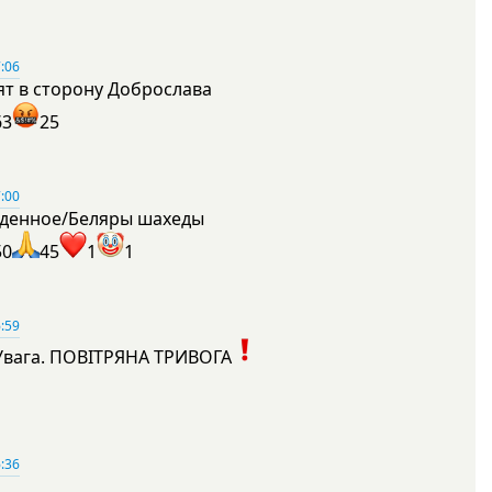
:06
ят в сторону Доброслава
63
25
:00
денное/Беляры шахеды
50
45
1
1
:59
Увага. ПОВІТРЯНА ТРИВОГА
1
:36