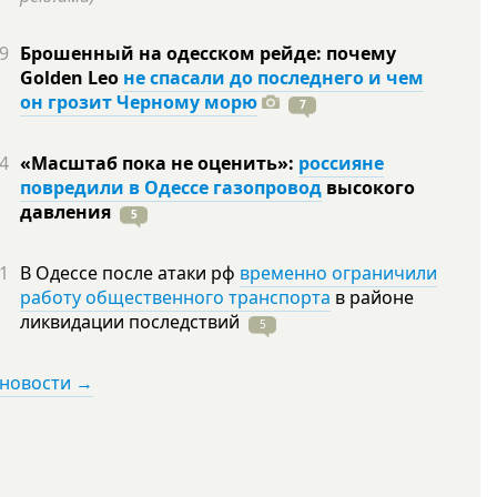
9
Брошенный на одесском рейде: почему
Golden Leo
не спасали до последнего и чем
он грозит Черному морю
7
4
«Масштаб пока не оценить»:
россияне
повредили в Одессе газопровод
высокого
давления
5
1
В Одессе после атаки рф
временно ограничили
работу общественного транспорта
в районе
ликвидации
последствий
5
 новости →