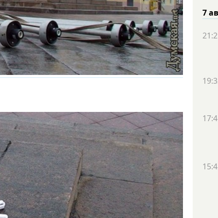
7 а
21:2
19:3
17:4
15:4