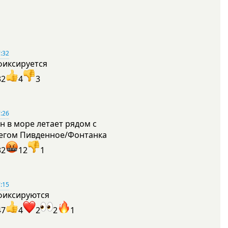
:32
фиксируется
32
4
3
:26
н в море летает рядом с
егом Пивденное/Фонтанка
32
12
1
:15
фиксируются
47
4
2
2
1