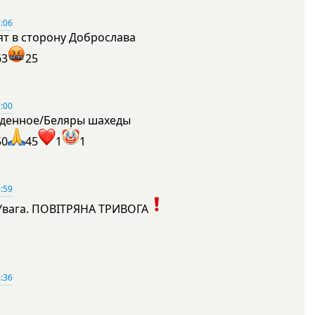
:06
ят в сторону Доброслава
63
25
:00
денное/Беляры шахеды
50
45
1
1
:59
Увага. ПОВІТРЯНА ТРИВОГА
1
:36