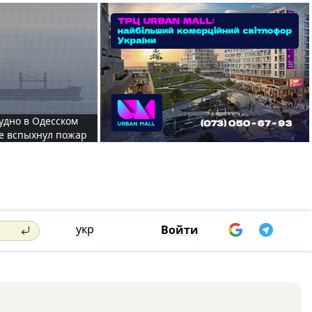
судно в Одесском
те вспыхнул пожар
укр
Войти