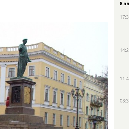
8 а
17:3
14:2
11:4
08:3