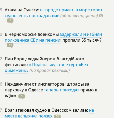
8
Атака на Одессу:
в городе прилет, в море горит
судно, есть пострадавшие
(обновлено, фото)
2
0
В Черноморске военкомы
задержали и избили
полковника СБУ на пенсии
: пропали 55
тысяч?
34
2
Пан Борщ: хедлайнером благодійного
фестивалю
в Подільську стане гурт «Без
обмежень»
(на правах реклами)
6
Нежданчики от инспекторов: штрафы за
парковку в Одессе
теперь приходят
прямо в
«Дію»
5
7
Враг атаковал судно в Одесском заливе:
на
месте вспыхнул пожар
20