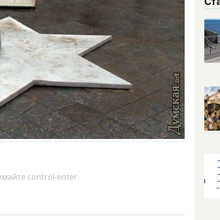
Ст
майте control-enter