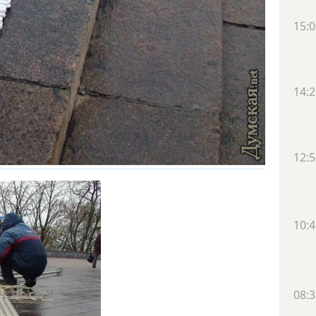
15:0
14:2
12:5
10:4
08:3