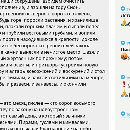
ги наши сокрушены, взойдём очистить
ополчение, и взошли на гору Сион.
17
жертвенник осквернён, ворота сожжены,
Лет
нибудь горе, поросли растения, и хранилища
и, плакали горьким плачем и сыпали пепел
ю и трубили вестовыми трубами, и вопили
ть против находившихся в крепости, доколе
17
ников беспорочных, ревнителей закона.
Пив
е камни вынесли в нечистое место. …взяли
овый жертвенник по прежнему; потом
рама и освятили притворы; устроили новую
у и алтарь всесожжений и воскурений и стол
ре фимиам, и зажгли светильники на меноре,
16
ебы и развесили занавесы, и окончили
— это месяц кислев — сто сорок восьмого
ртву по закону на новоустроенном
16
 тот самый день, в который язычники
еснями. Пирами, гуслями и кимвалами.
ились и воссылали благодарение на небо