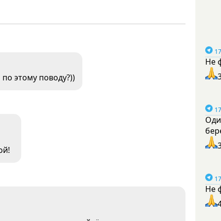
17
Не 
 по этому поводу?))
17
Оди
бер
ной!
17
Не 