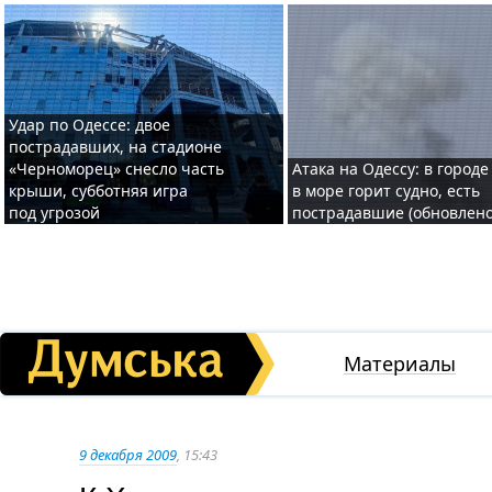
Удар по Одессе: двое
пострадавших, на стадионе
«Черноморец» снесло часть
Атака на Одессу: в городе
крыши, субботняя игра
в море горит судно, есть
под угрозой
пострадавшие (обновлено
Материалы
9 декабря 2009
, 15:43