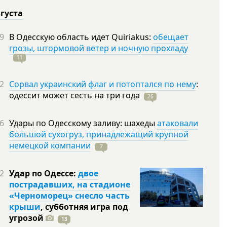
вгуста
9
В Одесскую область идет Quiriakus:
обещает
грозы, штормовой ветер и ночную прохладу
11
2
Сорвал украинский флаг и потоптался по нему
:
одессит может сесть на три
года
26
6
Удары по Одесскому заливу: шахеды
атаковали
большой сухогруз, принадлежащий крупной
немецкой компании
7
2
Удар по Одессе:
двое
пострадавших, на стадионе
«Черноморец» снесло часть
крыши
, субботняя игра под
угрозой
13