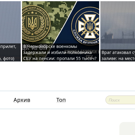
 прилет,
В Черноморске военкомы
задержали и избили полковника
Враг атаковал 
, фото)
СБУ на пенсии: пропали 55 тысяч?
заливе: на мес
Архив
Топ