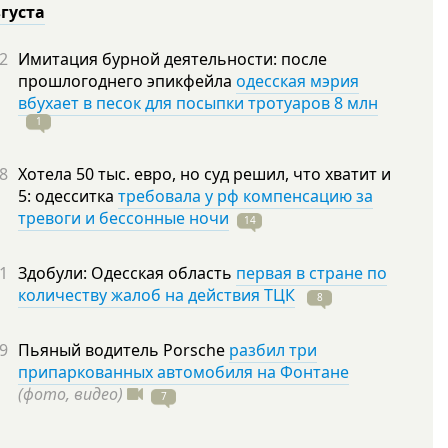
вгуста
2
Имитация бурной деятельности: после
прошлогоднего эпикфейла
одесская мэрия
вбухает в песок для посыпки тротуаров 8 млн
1
8
Хотела 50 тыс. евро, но суд решил, что хватит и
5: одесситка
требовала у рф компенсацию за
тревоги и бессонные ночи
14
1
Здобули: Одесская область
первая в стране по
количеству жалоб на действия ТЦК
8
9
Пьяный водитель Porsche
разбил три
припаркованных автомобиля на Фонтане
(фото, видео)
7