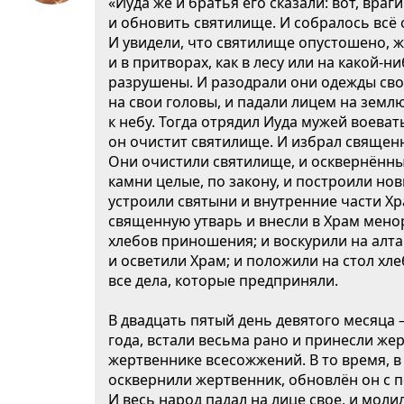
«Иуда же и братья его сказали: вот, вра
и обновить святилище. И собралось всё 
И увидели, что святилище опустошено, 
и в притворах, как в лесу или на какой-
разрушены. И разодрали они одежды сво
на свои головы, и падали лицем на земл
к небу. Тогда отрядил Иуда мужей воева
он очистит святилище. И избрал священ
Они очистили святилище, и осквернённы
камни целые, по закону, и построили н
устроили святыни и внутренние части Х
священную утварь и внесли в Храм менор
хлебов приношения; и воскурили на алта
и осветили Храм; и положили на стол хл
все дела, которые предприняли.
В двадцать пятый день девятого месяца 
года, встали весьма рано и принесли же
жертвеннике всесожжений. В то время, в
осквернили жертвенник, обновлён он с п
И весь народ падал на лице свое, и мол