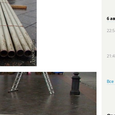
6 а
22:5
21:4
Все