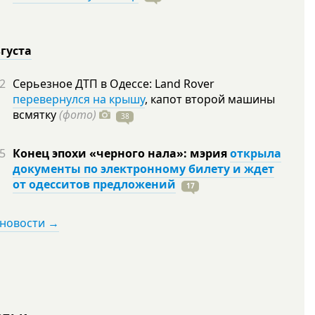
вгуста
2
Серьезное ДТП в Одессе: Land Rover
перевернулся на крышу
, капот второй машины
всмятку
(фото)
38
5
Конец эпохи «черного нала»: мэрия
открыла
документы по электронному билету и ждет
от одесситов предложений
17
 новости →