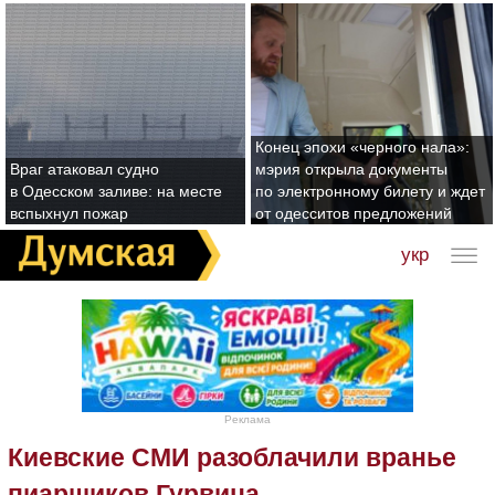
Конец эпохи «черного нала»:
Враг атаковал судно
мэрия открыла документы
в Одесском заливе: на месте
по электронному билету и ждет
вспыхнул пожар
от одесситов предложений
укр
Реклама
Киевские СМИ разоблачили вранье
пиарщиков Гурвица