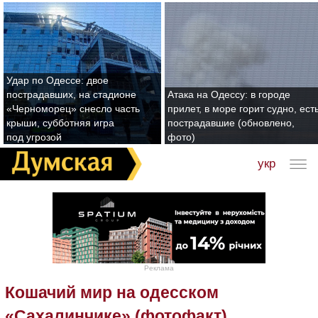
Удар по Одессе: двое
пострадавших, на стадионе
Атака на Одессу: в городе
«Черноморец» снесло часть
прилет, в море горит судно, ест
крыши, субботняя игра
пострадавшие (обновлено,
под угрозой
фото)
укр
Реклама
Кошачий мир на одесском
«Сахалинчике» (фотофакт)