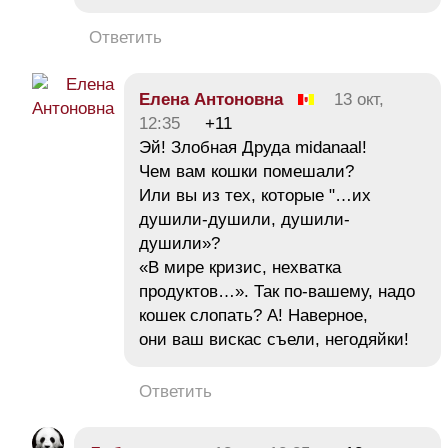
Ответить
Елена Антоновна
13 окт,
12:35
+11
Эй! Злобная Друда midanaal!
Чем вам кошки помешали?
Или вы из тех, которые "…их
душили-душили, душили-
душили»?
«В мире кризис, нехватка
продуктов…». Так по-вашему, надо
кошек слопать? А! Наверное,
они ваш вискас съели, негодяйки!
Ответить