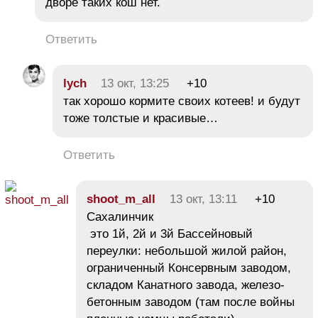
дворе таких кош нет.
Ответить
lych
13 окт, 13:25
+10
так хорошо кормите своих котеев! и будут
тоже толстые и красивые…
Ответить
shoot_m_all
13 окт, 13:11
+10
Сахалинчик
это 1й, 2й и 3й Бассейновый
переулки: небольшой жилой район,
ограниченный Консервным заводом,
складом Канатного завода, железо-
бетонным заводом (там после войны