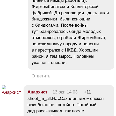
пленные немцы работали),
Жиркомбинатом и Кондитерской
фабрикой. До революции здесь жили
биндюжники, были конюшни
с биндюгами. После войны
тут базировалась банда молодых
отморозков, ограбили Жиркомбинат,
положили кучу народу и полегли
в перестрелке с НКВД. Хороший
район, я там вырос. Половины
уже нет - снесли.
Ответить
Анархист
13 окт, 14:03
+11
shoot_m_all.На«Сахалинчике» спокон
веку было не спокойно. Покойный
дед рассказывал, как после