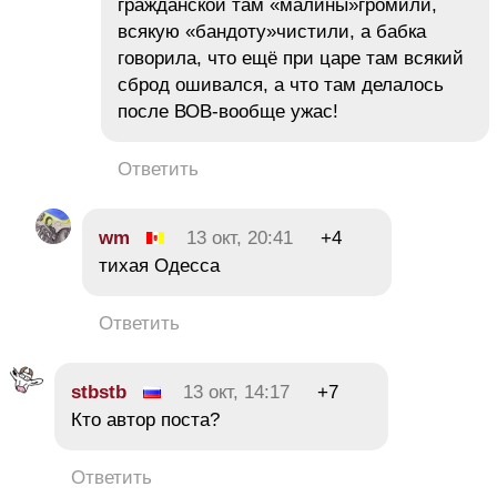
гражданской там «малины»громили,
всякую «бандоту»чистили, а бабка
говорила, что ещё при царе там всякий
сброд ошивался, а что там делалось
после ВОВ-вообще ужас!
Ответить
wm
13 окт, 20:41
+4
тихая Одесса
Ответить
stbstb
13 окт, 14:17
+7
Кто автор поста?
Ответить