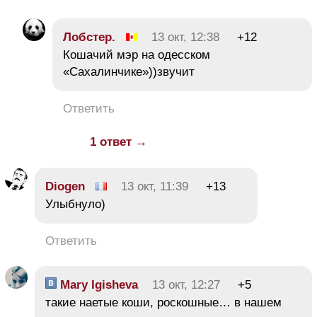
Лобстер.
13 окт, 12:38
+12
Кошачий мэр на одесском
«Сахалинчике»))звучит
Ответить
1 ответ →
Diogen
13 окт, 11:39
+13
Улыбнуло)
Ответить
Mary Igisheva
13 окт, 12:27
+5
такие наетые коши, роскошные… в нашем