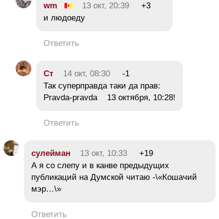
wm
13 окт, 20:39
+3
и людоеду
Ответить
Ст
14 окт, 08:30
-1
Так суперправда таки да прав:
Pravda-pravda 13 октября, 10:28!
Ответить
сулейман
13 окт, 10:33
+19
А я со слепу и в канве предыдущих
публикаций на Думской читаю -\«Кошачий
мэр…\»
Ответить