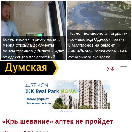
После «волшебного пенделя»:
Конец эпохи «черного нала»:
громада под Одессой тратит
мэрия открыла документы
6 миллионов на ремонт
по электронному билету и ждет
«ничейного» коллектора из-за
от одесситов предложений
фекального скандала
укр
Реклама
«Крышевание» аптек не пройдет