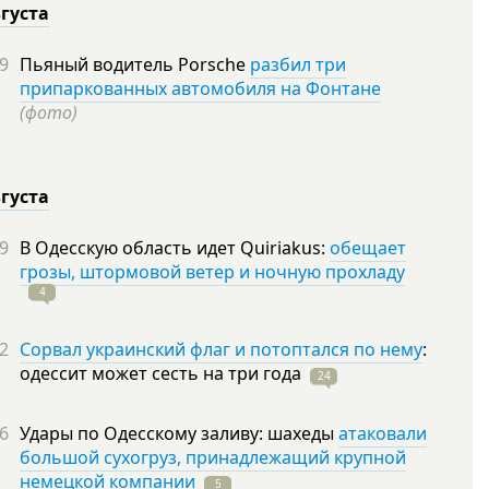
вгуста
9
Пьяный водитель Porsche
разбил три
припаркованных автомобиля на Фонтане
(фото)
вгуста
9
В Одесскую область идет Quiriakus:
обещает
грозы, штормовой ветер и ночную прохладу
4
2
Сорвал украинский флаг и потоптался по нему
:
одессит может сесть на три
года
24
6
Удары по Одесскому заливу: шахеды
атаковали
большой сухогруз, принадлежащий крупной
немецкой компании
5