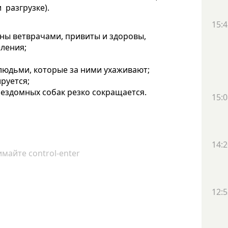
 разгрузке).
15:4
ны ветврачами, привиты и здоровы,
еления;
 людьми, которые за ними ухаживают;
руется;
бездомных собак резко сокращается.
15:0
14:2
майте control-enter
12:5