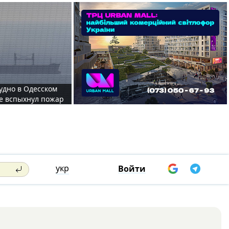
судно в Одесском
те вспыхнул пожар
укр
Войти