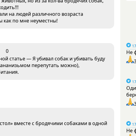
животных, но из за кол-ва бродячих собак,
одить!!!
дали на людей различного возраста
ды как по мне неуместны!
17
0
Не 
дной статье — Я убивал собак и убивать буду
с ананизьмом перепутать можно),
битания.
17
Оди
бер
стол» вместе с бродячими собаками в одной
17
Не 