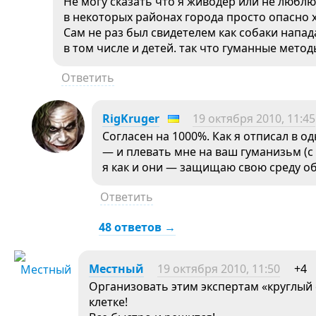
Не могу сказать что я живодер или не люблю 
в некоторых районах города просто опасно х
Сам не раз был свидетелем как собаки напа
в том числе и детей. так что гуманные мето
Ответить
RigKruger
19 октября 2010, 11:45
Согласен на 1000%. Как я отписал в о
— и плевать мне на ваш гуманизьм (
я как и они — защищаю свою среду о
Ответить
48 ответов →
Местный
19 октября 2010, 11:50
+4
Организовать этим экспертам «круглый 
клетке!