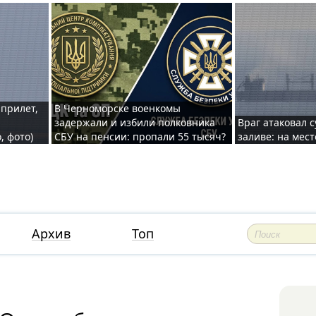
 прилет,
В Черноморске военкомы
задержали и избили полковника
Враг атаковал 
, фото)
СБУ на пенсии: пропали 55 тысяч?
заливе: на мес
Архив
Топ