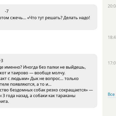
20:0
-7
отом сжечь… «Что тут решать? Делать надо!
18:4
+3
17:0
де именно? Иногда без палки не выйдешь,
аскот и таирово — вообще молчу.
акт с людьми» Дык не вопрос… только
теле появляются, а то и…
ество бездомных собак резко сокращается» —
Все
н 3 года назад, а собаки как тараканы
фига.