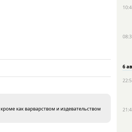
10:4
08:3
6 а
22:5
кроме как варварством и издевательством
21:4