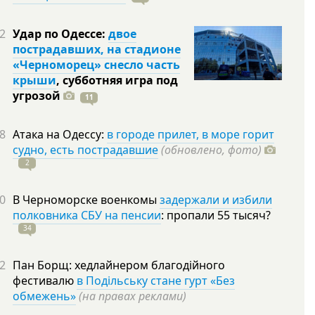
2
Удар по Одессе:
двое
пострадавших, на стадионе
«Черноморец» снесло часть
крыши
, субботняя игра под
угрозой
11
8
Атака на Одессу:
в городе прилет, в море горит
судно, есть пострадавшие
(обновлено, фото)
2
0
В Черноморске военкомы
задержали и избили
полковника СБУ на пенсии
: пропали 55
тысяч?
34
2
Пан Борщ: хедлайнером благодійного
фестивалю
в Подільську стане гурт «Без
обмежень»
(на правах реклами)