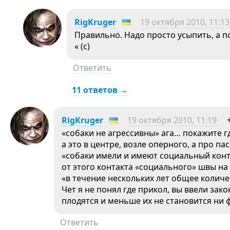
RigKruger
19 октября 2010, 11:13
Правильно. Надо просто усыпить, а п
« (с)
Ответить
11 ответов →
RigKruger
19 октября 2010, 11:19
«собаки не агрессивны» ага… покажите г
а это в центре, возле оперного, а про п
«собаки имели и имеют социальный конт
от этого контакта «социального» швы на 
«в течение нескольких лет общее колич
Чет я не понял где прикол, вы ввели зако
плодятся и меньше их не становится ни 
Ответить