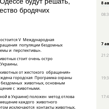
Одессе будут решать,
8 а
чество бродячих
08:3
и состоится V Международная
7 а
окращения популяции бездомных
лемы и перспективы».
21:2
ивотных стоит очень остро
 Украины.
 животных от жестокого обращения»
ерждена городская Программа охраны
19:3
и бездомных животных, основным
ащение с животными.
ной в Украине) положен метод отлова
17:4
помещение каждого животного
 этом исключаются контакты животных,