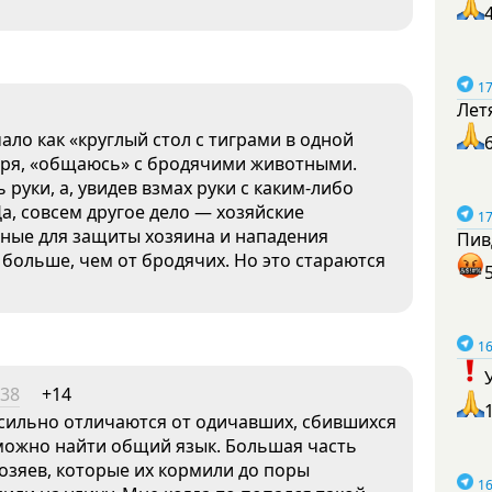
17
Лет
ало как «круглый стол с тиграми в одной
воря, «общаюсь» с бродячими животными.
 руки, а, увидев взмах руки с каким-либо
а, совсем другое дело — хозяйские
17
ные для защиты хозяина и нападения
Пив
х больше, чем от бродячих. Но это стараются
16
:38
+14
сильно отличаются от одичавших, сбившихся
 можно найти общий язык. Большая часть
хозяев, которые их кормили до поры
16