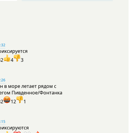
:32
фиксируется
32
4
3
:26
н в море летает рядом с
егом Пивденное/Фонтанка
32
12
1
:15
фиксируются