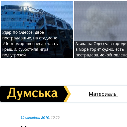
Удар по Одессе: двое
пострадавших, на стадионе
«Черноморец» снесло часть
Атака на Одессу: в городе
крыши, субботняя игра
в море горит судно, есть
под угрозой
пострадавшие (обновлено
Материалы
19 октября 2010
, 10:29