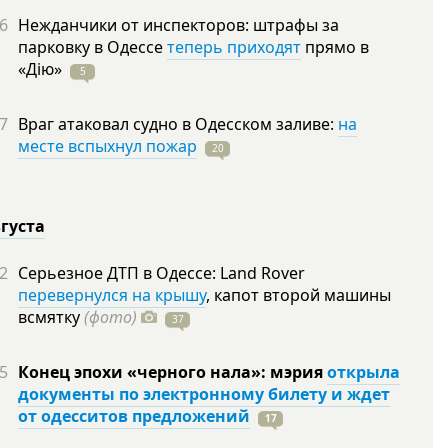
6
Нежданчики от инспекторов: штрафы за
парковку в Одессе
теперь приходят
прямо в
«Дію»
5
7
Враг атаковал судно в Одесском заливе:
на
месте вспыхнул пожар
20
вгуста
2
Серьезное ДТП в Одессе: Land Rover
перевернулся на крышу
, капот второй машины
всмятку
(фото)
37
5
Конец эпохи «черного нала»: мэрия
открыла
документы по электронному билету и ждет
от одесситов предложений
17