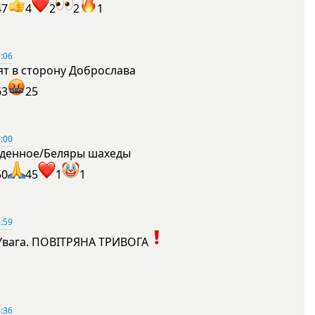
47
4
2
2
1
:06
ят в сторону Доброслава
63
25
:00
денное/Беляры шахеды
50
45
1
1
:59
Увага. ПОВІТРЯНА ТРИВОГА
1
:36