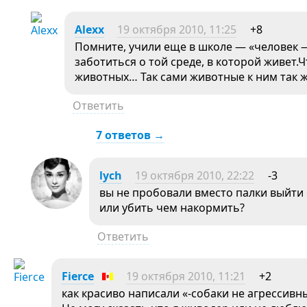
Alexx
19 октября 2010, 11:25
+8
Помните, учили еще в школе — «человек 
заботиться о той среде, в которой живет.
животных… Так сами животные к ним так ж
Ответить
7 ответов →
lych
19 октября 2010, 22:22
-3
вы не пробовали вместо палки выйти 
или убить чем накормить?
Ответить
Fierce
19 октября 2010, 11:21
+2
как красиво написали «-собаки не агрессивн