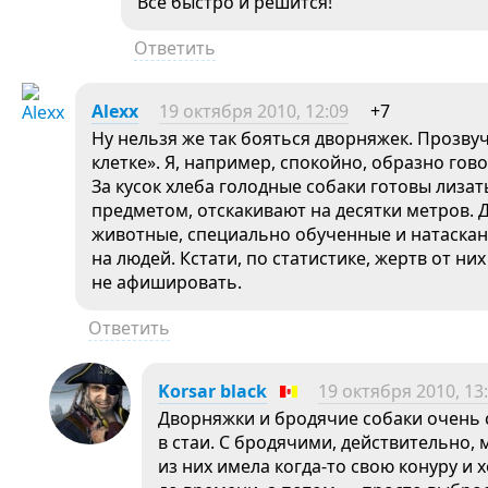
Все быстро и решится!
Ответить
Alexx
19 октября 2010, 12:09
+7
Ну нельзя же так бояться дворняжек. Прозвуч
клетке». Я, например, спокойно, образно го
За кусок хлеба голодные собаки готовы лизать
предметом, отскакивают на десятки метров. Д
животные, специально обученные и натаскан
на людей. Кстати, по статистике, жертв от ни
не афишировать.
Ответить
Korsar black
19 октября 2010, 13
Дворняжки и бродячие собаки очень 
в стаи. С бродячими, действительно,
из них имела когда-то свою конуру и 