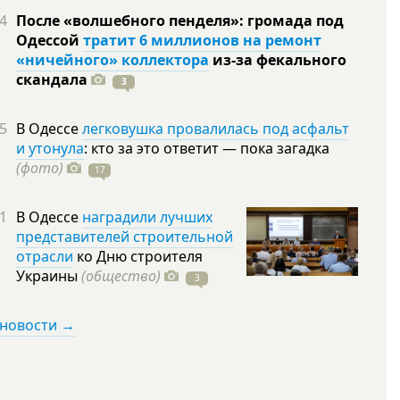
4
После «волшебного пенделя»: громада под
Одессой
тратит 6 миллионов на ремонт
«ничейного» коллектора
из-за фекального
скандала
3
5
В Одессе
легковушка провалилась под асфальт
и утонула
: кто за это ответит — пока загадка
(фото)
17
1
В Одессе
наградили лучших
представителей строительной
отрасли
ко Дню строителя
Украины
(общество)
3
 новости →