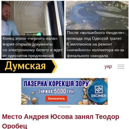
После «волшебного пенделя»:
Конец эпохи «черного нала»:
громада под Одессой тратит
мэрия открыла документы
6 миллионов на ремонт
по электронному билету и ждет
«ничейного» коллектора из-за
от одесситов предложений
фекального скандала
укр
Реклама
Место Андрея Юсова занял Теодор
Оробец