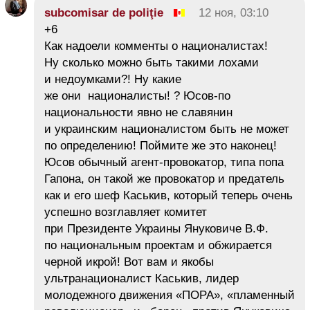
subcomisar de poliţie
12 ноя, 03:10
+6
Как надоели комменты о националистах!
Ну сколько можно быть такими лохами
и недоумками?! Ну какие
же они националисты! ? Юсов-по
национальности явно не славянин
и украинским националистом быть не может
по определению! Поймите же это наконец!
Юсов обычный агент-провокатор, типа попа
Гапона, он такой же провокатор и предатель
как и его шеф Каськив, который теперь очень
успешно возглавляет комитет
при Президенте Украины Януковиче В.Ф.
по национальным проектам и обжирается
черной икрой! Вот вам и якобы
ультранационалист Каськив, лидер
молодежного движения «ПОРА», «пламенный