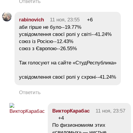
Ответить
rabinovich
11 ноя, 23:55
+6
аби гірше не було--19.77%
усвідомлення своєї ролі у світі--41.24%
союз із Росією--12.43%
союз з Європою--26.55%
Так голосуют на сайте «СтудРеспублика»
усвідомлення своєї ролі у схроні--41.24%
Ответить
ВикторКарабас
11 ноя, 23:57
+4
По физиономиям этих
«свидомых» — чистые