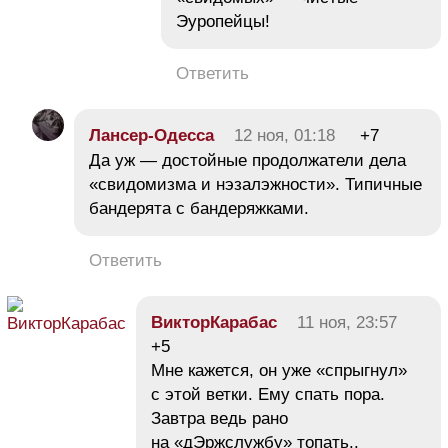
Эуропейцы!
Ответить
Лансер-Одесса
12 ноя, 01:18
+7
Да уж — достойные продолжатели дела
«свидомизма и нэзалэжности». Типичные
бандерята с бандеряжками.
Ответить
ВикторКарабас
11 ноя, 23:57
+5
Мне кажется, он уже «спрыгнул»
с этой ветки. Ему спать пора.
Завтра ведь рано
на «дЭржслужбу» топать..