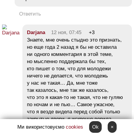
Ответить
Darjana
12 ноя, 07:45
+3
Знаете, мне очень стыдно это признать,
но еще года 2 назад я бы не оставила
ни одного комментария в этой теме,
но мысленно поддержала бы тех,
кто пишет о том, что для молодежи
ничего не делается, что молодежь
у нас не такая… Да, мне тоже
так казалось, мне так же казалось,
что это я какая-то не такая, что не гуляю
по ночам и не пью… Самое ужасное,
что я везде видела перед собой только
закрытые двери, я искренне верила,
что все куплено, что все проплаченно
Ми використовуємо
cookies
Ok
×
и т.д… Но мне очень встретить