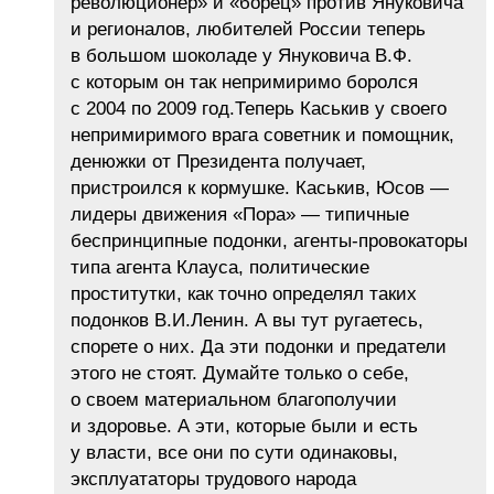
революционер» и «борец» против Януковича
и регионалов, любителей России теперь
в большом шоколаде у Януковича В.Ф.
с которым он так непримиримо боролся
с 2004 по 2009 год.Теперь Каськив у своего
непримиримого врага советник и помощник,
денюжки от Президента получает,
пристроился к кормушке. Каськив, Юсов —
лидеры движения «Пора» — типичные
беспринципные подонки, агенты-провокаторы
типа агента Клауса, политические
проститутки, как точно определял таких
подонков В.И.Ленин. А вы тут ругаетесь,
спорете о них. Да эти подонки и предатели
этого не стоят. Думайте только о себе,
о своем материальном благополучии
и здоровье. А эти, которые были и есть
у власти, все они по сути одинаковы,
эксплуататоры трудового народа