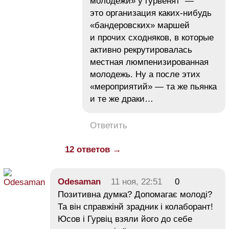
молодежи» у гурвенят —
это организация каких-нибудь
«бандеровских» маршей
и прочих сходняков, в которые
активно рекрутировалась
местная люмпенизированная
молодежь. Ну а после этих
«мероприятий» — та же пьянка
и те же драки…
Ответить
12 ответов →
Odesaman
11 ноя, 22:51
0
Позитивна думка? Допомагає молоді?
Та він справжінй зрадник і колаборант!
Юсов і Гурвіц взяли його до себе