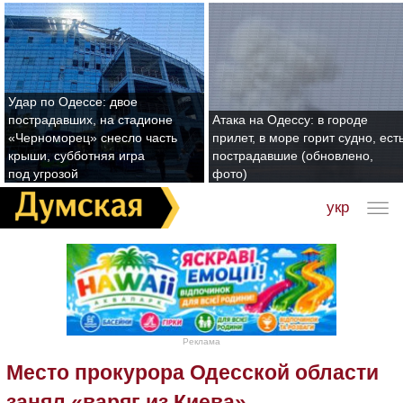
Удар по Одессе: двое
пострадавших, на стадионе
Атака на Одессу: в городе
«Черноморец» снесло часть
прилет, в море горит судно, ест
крыши, субботняя игра
пострадавшие (обновлено,
под угрозой
фото)
укр
Реклама
Место прокурора Одесской области
занял «варяг из Киева»