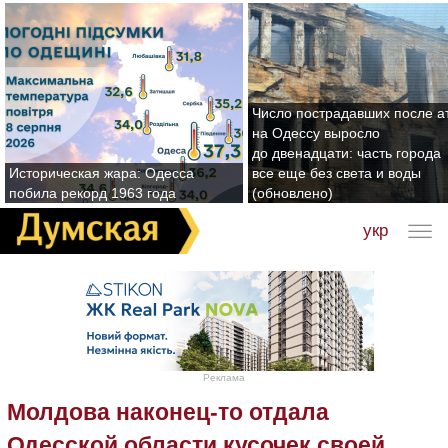
Число пострадавших после а
на Одессу выросло
до двенадцати: часть города
Историческая жара: Одесса
все еще без света и воды
побила рекорд 1963 года
(обновлено)
укр
Реклама
Молдова наконец-то отдала
Одесской области кусочек своей