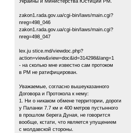
Украины и Министерства Юстиции РМ.
zakon1.rada.gov.ua/cgi-bin/laws/main.cgi?
nreg=498_046
zakon1.rada.gov.ua/cgi-bin/laws/main.cgi?
nreg=498_047
lex.ju stice.md/viewdoc.php?
action=view&view=doc&id=314298&lang=1
- на сколько мне известно сам протоком
в РМ не ратифицирован.
Уважаемые, согласно вышеуказанного
Договора и Протокола к нему:
1. Ни о никаком обмене территории, дороги
у Паланки 7.7 км и 400 метров пустынного
в прошлом берега Дуная, не говорится
вообще, кстати, что является упущением
с молдавской стороны.