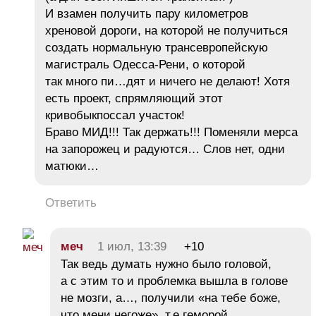
И взамен получить пару километров
хреновой дороги, на которой не получиться
создать нормальную трансевропейскую
магистраль Одесса-Рени, о которой
так много пи…дят и ничего не делают! Хотя
есть проект, спрямляющий этот
кривобыкпоссал участок!
Браво МИД!!! Так держать!!! Поменяли мерса
на запорожец и радуются… Слов нет, одни
матюки…
Ответить
меч
1 июл, 13:39
+10
Так ведь думать нужно было головой,
а с этим то и проблемка вышла в голове
не мозги, а…, получили «на тебе боже,
что мени негоже», т.е.геморой.