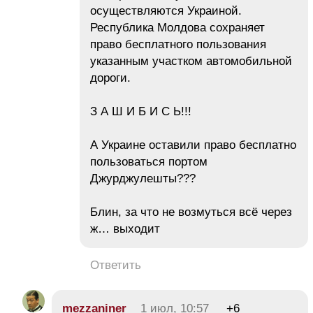
осуществляются Украиной.
Республика Молдова сохраняет
право бесплатного пользования
указанным участком автомобильной
дороги.
З А Ш И Б И С Ь!!!
А Украине оставили право бесплатно
пользоваться портом
Джурджулешты???
Блин, за что не возмуться всё через
ж… выходит
Ответить
mezzaniner
1 июл, 10:57
+6