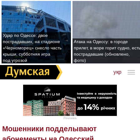
Удар по Одессе: двое
пострадавших, на стадионе
Атака на Одессу: в городе
«Черноморец» снесло часть
прилет, в море горит судно, ест
крыши, субботняя игра
пострадавшие (обновлено,
под угрозой
фото)
укр
Реклама
Мошенники подделывают
абонементы на Одесский